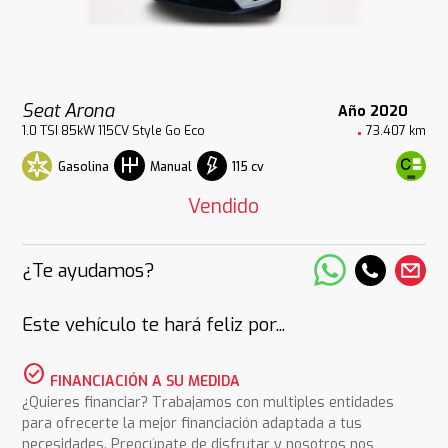
Seat Arona
Año 2020
1.0 TSI 85kW 115CV Style Go Eco
73.407 km
Gasolina
115 cv
Manual
Vendido
¿Te ayudamos?
Este vehículo te hará feliz por...
check_circle
FINANCIACIÓN A SU MEDIDA
¿Quieres financiar? Trabajamos con multiples entidades
para ofrecerte la mejor financiación adaptada a tus
necesidades. Preocúpate de disfrutar y nosotros nos