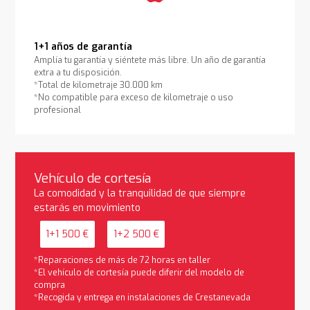
1+1 años de garantía
Amplía tu garantía y siéntete más libre. Un año de garantía
extra a tu disposición.
*Total de kilometraje 30.000 km
*No compatible para exceso de kilometraje o uso
profesional
Vehículo de cortesía
La comodidad y la tranquilidad de que siempre
estarás en movimiento
1+1 500 €
1+2 500 €
*Reparaciones de más de 72 horas en taller
*El vehículo de cortesía puede diferir del modelo de
compra
*Recogida y entrega en instalaciones de Crestanevada