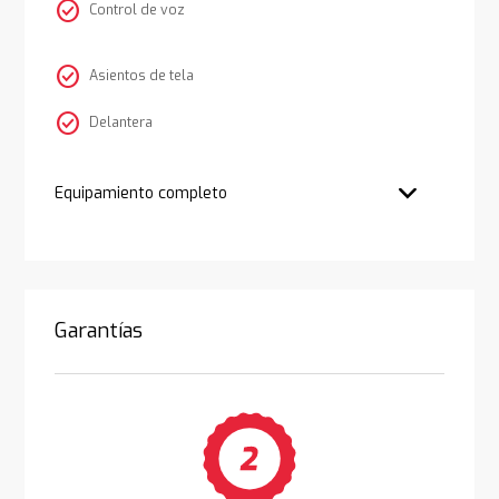
check_circle
Control de voz
check_circle
Asientos de tela
check_circle
Delantera
Equipamiento completo
Garantías