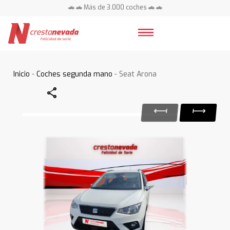
🚗 🚗 Más de 3.000 coches 🚗 🚗
📍 Centros en toda España ⭐
Inicio
-
Coches segunda mano
- Seat Arona
Share