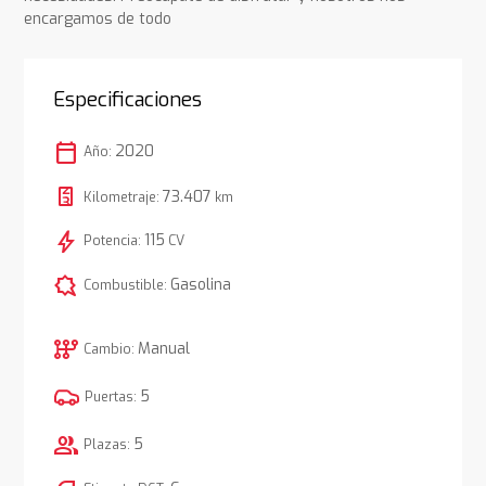
encargamos de todo
Especificaciones
calendar_today
2020
Año:
73.407
Kilometraje:
km
bolt
115
Potencia:
CV
comic_bubble
Gasolina
Combustible:
auto_transmission
Manual
Cambio:
5
Puertas:
group
5
Plazas: