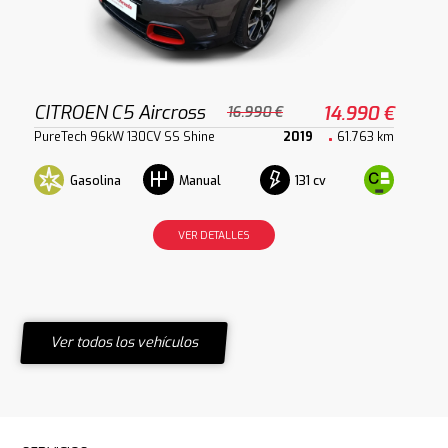
CITROEN C5 Aircross
14.990 €
16.990 €
PureTech 96kW 130CV SS Shine
2019
61.763 km
Gasolina
131 cv
Manual
VER DETALLES
Ver todos los vehículos