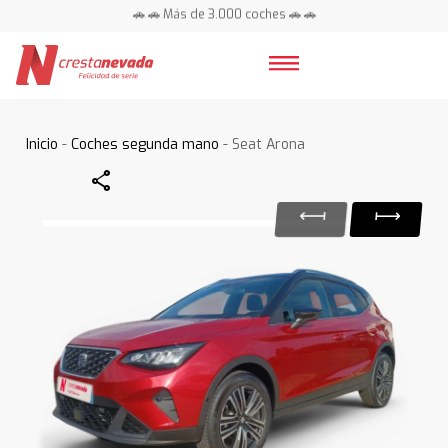
🚗 🚗 Más de 3.000 coches 🚗 🚗
📍 Centros en toda España ⭐
Inicio
-
Coches segunda mano
- Seat Arona
Share