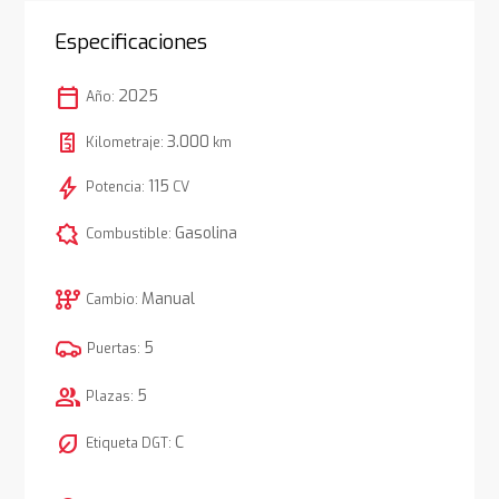
Especificaciones
calendar_today
2025
Año:
3.000
Kilometraje:
km
bolt
115
Potencia:
CV
comic_bubble
Gasolina
Combustible:
auto_transmission
Manual
Cambio:
5
Puertas:
group
5
Plazas:
nest_eco_leaf
C
Etiqueta DGT: