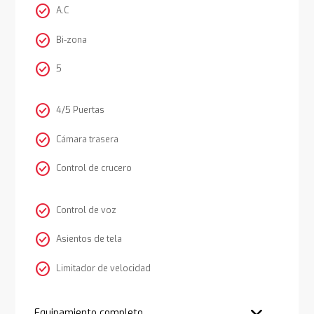
check_circle
A.C
check_circle
Bi-zona
check_circle
5
check_circle
4/5 Puertas
check_circle
Cámara trasera
check_circle
Control de crucero
check_circle
Control de voz
check_circle
Asientos de tela
check_circle
Limitador de velocidad
Equipamiento completo