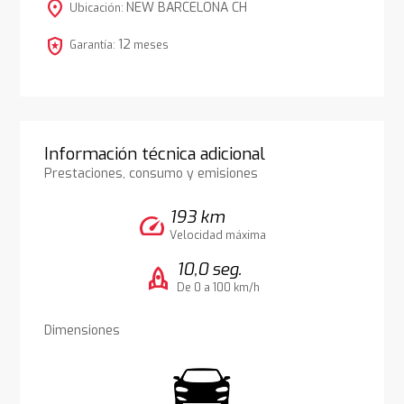
location_on
NEW BARCELONA CH
Ubicación:
local_police
12
Garantía:
meses
Información técnica adicional
Prestaciones, consumo y emisiones
193 km
speed
Velocidad máxima
10,0 seg.
rocket
De 0 a 100 km/h
Dimensiones