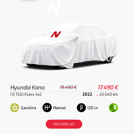
Hyundai Kona
17.490 €
19.490 €
1.0 TGDi Klass 4x2
2022
43.640 km
Gasolina
120 cv
Manual
VER DETALLES