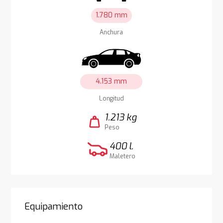
1.780 mm
Anchura
4.153 mm
Longitud
1.213 kg
weight
Peso
400 l.
Maletero
Equipamiento