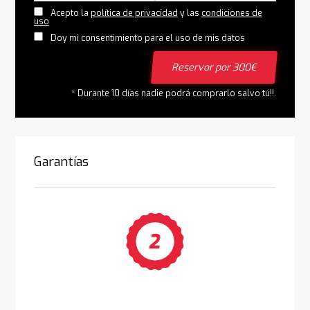
Acepto la
política de privacidad
y las
condiciones de
uso
Doy mi consentimiento para el uso de mis datos
Reservar por 300€
* Durante 10 días nadie podrá comprarlo salvo tú!!.
Garantías