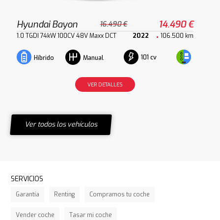
Hyundai Bayon
14.490 €
16.490 €
1.0 TGDI 74kW 100CV 48V Maxx DCT
2022
106.500 km
101 cv
Híbrido
Manual
VER DETALLES
Ver todos los vehículos
SERVICIOS
Garantía
Renting
Compramos tu coche
Vender coche
Tasar mi coche