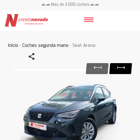
🚗 🚗 Más de 3.000 coches 🚗 🚗
📍 Centros en toda España ⭐
Inicio
-
Coches segunda mano
- Seat Arona
Share