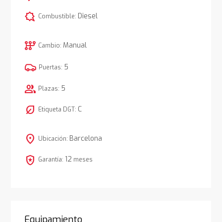
comic_bubble
Diesel
Combustible:
auto_transmission
Manual
Cambio:
5
Puertas:
group
5
Plazas:
nest_eco_leaf
C
Etiqueta DGT:
location_on
Barcelona
Ubicación:
local_police
12
Garantía:
meses
Equipamiento