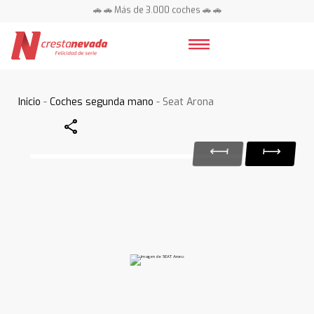
🚗 🚗 Más de 3.000 coches 🚗 🚗
📍 Centros en toda España ⭐
Inicio
-
Coches segunda mano
- Seat Arona
Share