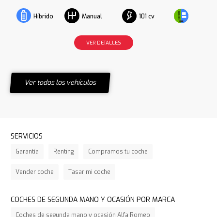
101 cv
Híbrido
Manual
VER DETALLES
Ver todos los vehículos
SERVICIOS
Garantía
Renting
Compramos tu coche
Vender coche
Tasar mi coche
COCHES DE SEGUNDA MANO Y OCASIÓN POR MARCA
Coches de segunda mano y ocasión Alfa Romeo