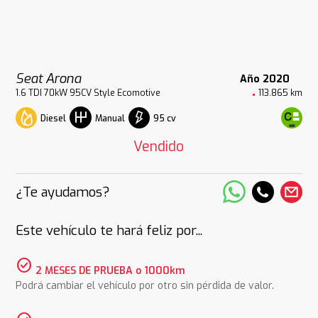
Seat Arona
Año 2020
1.6 TDI 70kW 95CV Style Ecomotive
113.865 km
Diesel
95 cv
Manual
Vendido
¿Te ayudamos?
Este vehículo te hará feliz por...
check_circle
2 MESES DE PRUEBA o 1000km
Podrá cambiar el vehículo por otro sin pérdida de valor.