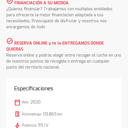
check_circle
FINANCIACIÓN A SU MEDIDA
¿Quieres financiar? Trabajamos con multiples entidades
para ofrecerte la mejor financiación adaptada a tus
necesidades. Preocúpate de disfrutar y nosotros nos
encargamos de todo
check_circle
RESERVA ONLINE y te lo ENTREGAMOS DONDE
QUIERAS
Reserva online y podrás elegir entre recoger el coche en uno
de nuestros puntos de recogida o entrega en cualquier
punto del territorio nacional.
Especificaciones
calendar_today
2020
Año:
113.865
Kilometraje:
km
bolt
95
Potencia:
CV