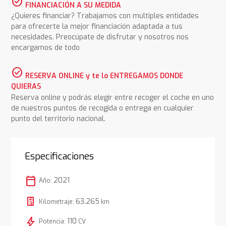
check_circle
FINANCIACIÓN A SU MEDIDA
¿Quieres financiar? Trabajamos con multiples entidades
para ofrecerte la mejor financiación adaptada a tus
necesidades. Preocúpate de disfrutar y nosotros nos
encargamos de todo
check_circle
RESERVA ONLINE y te lo ENTREGAMOS DONDE
QUIERAS
Reserva online y podrás elegir entre recoger el coche en uno
de nuestros puntos de recogida o entrega en cualquier
punto del territorio nacional.
Especificaciones
calendar_today
2021
Año:
63.265
Kilometraje:
km
bolt
110
Potencia:
CV