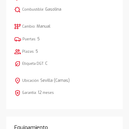
comic_bubble
Gasolina
Combustible:
auto_transmission
Manual
Cambio:
5
Puertas:
group
5
Plazas:
nest_eco_leaf
C
Etiqueta DGT:
location_on
Sevilla (Camas)
Ubicación:
local_police
12
Garantía:
meses
Equipamiento