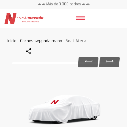
🚗 🚗 Más de 3.000 coches 🚗 🚗
📍 Centros en toda España ⭐
Inicio
-
Coches segunda mano
- Seat Ateca
Share