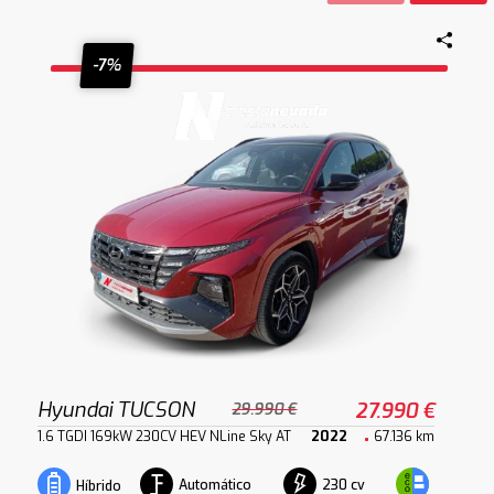
-7%
Hyundai TUCSON
27.990 €
29.990 €
1.6 TGDI 169kW 230CV HEV NLine Sky AT
2022
67.136 km
Automático
230 cv
Híbrido