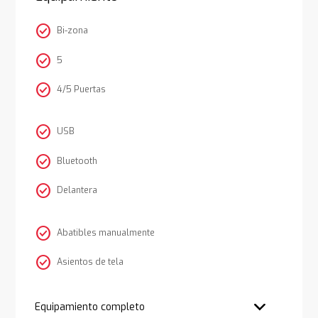
check_circle
Bi-zona
check_circle
5
check_circle
4/5 Puertas
check_circle
USB
check_circle
Bluetooth
check_circle
Delantera
check_circle
Abatibles manualmente
check_circle
Asientos de tela
Equipamiento completo