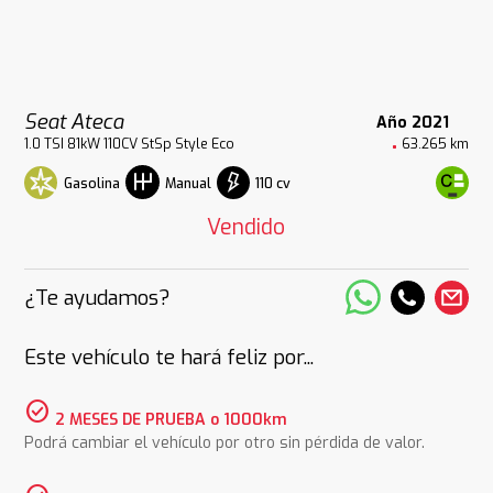
Seat Ateca
Año 2021
1.0 TSI 81kW 110CV StSp Style Eco
63.265 km
Gasolina
110 cv
Manual
Vendido
¿Te ayudamos?
Este vehículo te hará feliz por...
check_circle
2 MESES DE PRUEBA o 1000km
Podrá cambiar el vehículo por otro sin pérdida de valor.