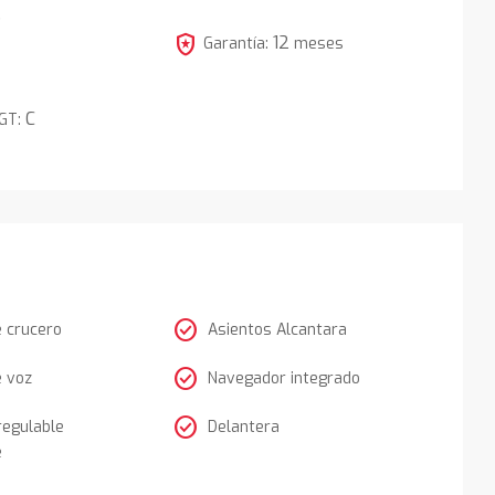
5
local_police
12
Garantía:
meses
C
DGT:
check_circle
e crucero
Asientos Alcantara
check_circle
e voz
Navegador integrado
check_circle
regulable
Delantera
e