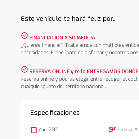
Este vehículo te hará feliz por...
check_circle
FINANCIACIÓN A SU MEDIDA
¿Quieres financiar? Trabajamos con multiples entida
necesidades. Preocúpate de disfrutar y nosotros n
check_circle
RESERVA ONLINE y te lo ENTREGAMOS DONDE
Reserva online y podrás elegir entre recoger el coc
cualquier punto del territorio nacional.
Especificaciones
calendar_today
auto_transmission
2021
A
Año:
Cambio: