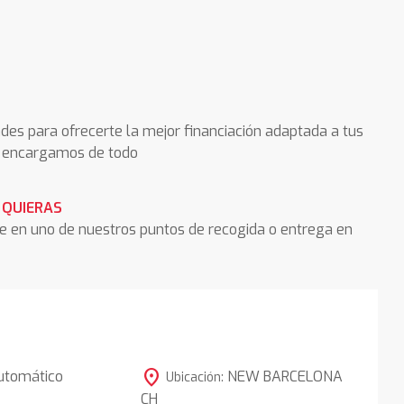
des para ofrecerte la mejor financiación adaptada a tus
os encargamos de todo
 QUIERAS
he en uno de nuestros puntos de recogida o entrega en
location_on
utomático
NEW BARCELONA
Ubicación:
CH