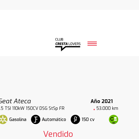
Seat Ateca
Año 2021
1.5 TSI 110kW 150CV DSG StSp FR
53.000 km
Gasolina
Automático
150 cv
Vendido