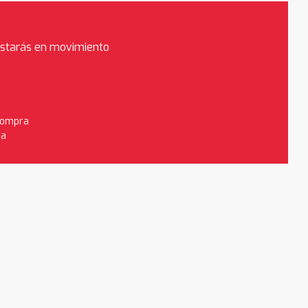
estarás en movimiento
 compra
da