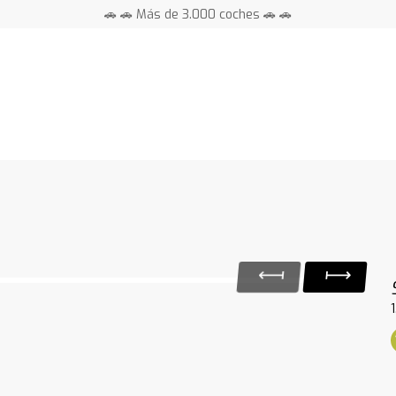
🚗 🚗 Más de 3.000 coches 🚗 🚗
📍 Centros en toda España ⭐