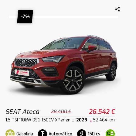
-7%
SEAT Ateca
26.542 €
28.400 €
1.5 TSI 110kW DSG 150CV XPerience XM
2023
52.464 km
Gasolina
Automático
150 cv