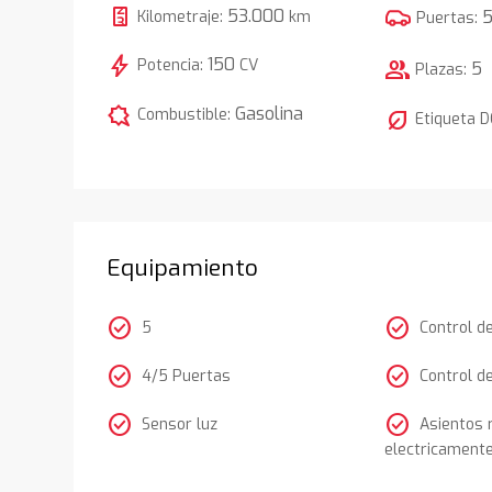
53.000
Kilometraje:
km
Puertas:
bolt
150
Potencia:
CV
group
5
Plazas:
comic_bubble
Gasolina
Combustible:
nest_eco_leaf
Etiqueta 
Equipamiento
check_circle
check_circle
5
Control d
check_circle
check_circle
4/5 Puertas
Control d
check_circle
check_circle
Sensor luz
Asientos 
electricament