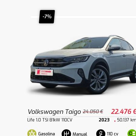
-7%
Volkswagen Taigo
22.476 
24.050 €
Life 1.0 TSI 81kW 110CV
2023
50.137 k
Gasolina
110 cv
Manual