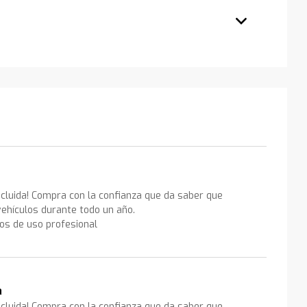
ncluida! Compra con la confianza que da saber que
ehículos durante todo un año.
los de uso profesional
a
ncluida! Compra con la confianza que da saber que