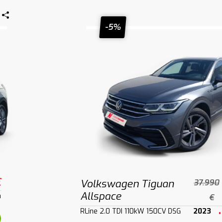
-5%
€
Volkswagen Tiguan
37.990
Allspace
m
€
RLine 2.0 TDI 110kW 150CV DSG
2023