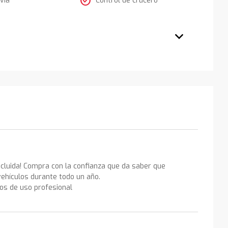
check_circle
ncluida! Compra con la confianza que da saber que
ehículos durante todo un año.
los de uso profesional