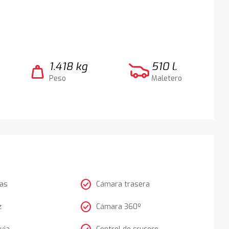
1.418 kg
510 l.
weight
Peso
Maletero
check_circle
tas
Cámara trasera
check_circle
z
Cámara 360º
via
Control de crucero