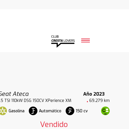
Seat Ateca
Año 2023
1.5 TSI 110kW DSG 150CV XPerience XM
69.279 km
Gasolina
Automático
150 cv
Vendido