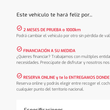
Este vehículo te hará feliz por...
check_circle
2 MESES DE PRUEBA o 1000km
Podrá cambiar el vehículo por otro sin pérdida de val
check_circle
FINANCIACIÓN A SU MEDIDA
¿Quieres financiar? Trabajamos con multiples entida
necesidades. Preocúpate de disfrutar y nosotros n
check_circle
RESERVA ONLINE y te lo ENTREGAMOS DONDE
Reserva online y podrás elegir entre recoger el coc
cualquier punto del territorio nacional.
Especificaciones