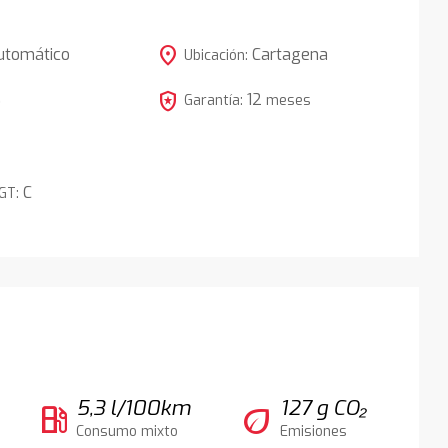
location_on
utomático
Cartagena
Ubicación:
local_police
12
5
Garantía:
meses
C
DGT:
5,3 l/100km
127 g CO₂
local_gas_station
eco
Consumo mixto
Emisiones