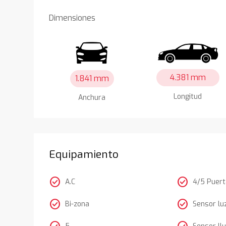
Dimensiones
4.381 mm
1.841 mm
Longitud
Anchura
Equipamiento
check_circle
check_circle
A.C
4/5 Puer
check_circle
check_circle
Bi-zona
Sensor lu
5
Sensor llu