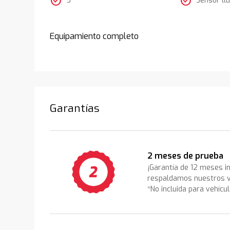
check_circle
check_circle
Equipamiento completo
Garantías
2 meses de prueba
¡Garantía de 12 meses i
respaldamos nuestros v
*No incluida para vehícu