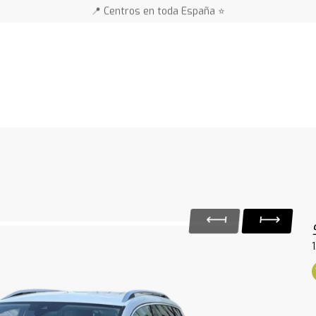
🚗 🚗 Más de 3.000 coches 🚗 🚗
📍 Centros en toda España ⭐