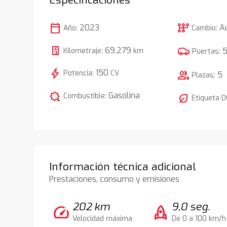
calendar_today
auto_transmission
2023
A
Año:
Cambio:
69.279
Kilometraje:
km
Puertas:
bolt
150
Potencia:
CV
group
5
Plazas:
comic_bubble
Gasolina
Combustible:
nest_eco_leaf
Etiqueta 
Información técnica adicional
Prestaciones, consumo y emisiones
202 km
9,0 seg.
speed
rocket
Velocidad máxima
De 0 a 100 km/h