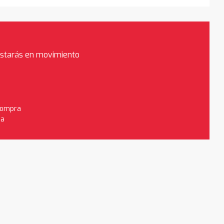
estarás en movimiento
 compra
da