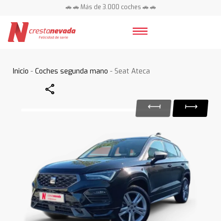
🚗 🚗 Más de 3.000 coches 🚗 🚗
📍 Centros en toda España ⭐
Inicio
-
Coches segunda mano
- Seat Ateca
Share