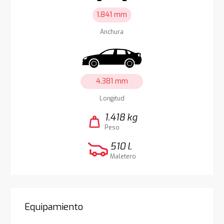
1.841 mm
Anchura
4.381 mm
Longitud
1.418 kg
weight
Peso
510 l.
Maletero
Equipamiento