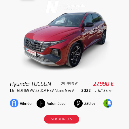
Hyundai TUCSON
27.990 €
29.990 €
1.6 TGDI 169kW 230CV HEV NLine Sky AT
2022
67.136 km
Automático
230 cv
Híbrido
VER DETALLES