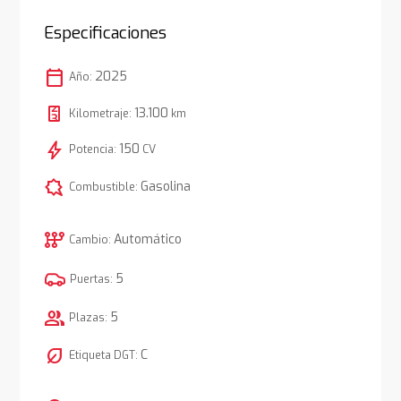
Especificaciones
calendar_today
2025
Año:
13.100
Kilometraje:
km
bolt
150
Potencia:
CV
comic_bubble
Gasolina
Combustible:
auto_transmission
Automático
Cambio:
5
Puertas:
group
5
Plazas:
nest_eco_leaf
C
Etiqueta DGT: