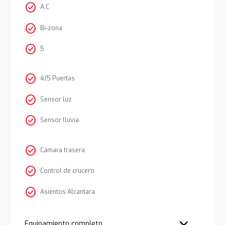
check_circle
A.C
check_circle
Bi-zona
check_circle
5
check_circle
4/5 Puertas
check_circle
Sensor luz
check_circle
Sensor lluvia
check_circle
Cámara trasera
check_circle
Control de crucero
check_circle
Asientos Alcantara
Equipamiento completo