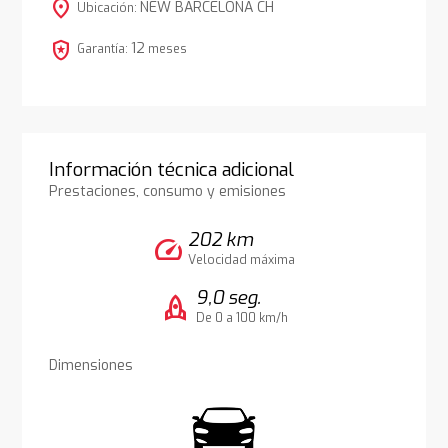
location_on
NEW BARCELONA CH
Ubicación:
local_police
12
Garantía:
meses
Información técnica adicional
Prestaciones, consumo y emisiones
202 km
speed
Velocidad máxima
9,0 seg.
rocket
De 0 a 100 km/h
Dimensiones