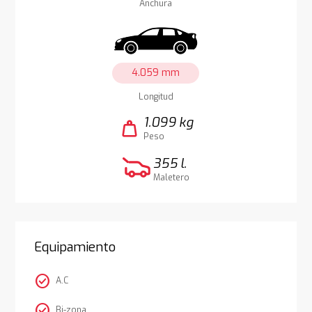
Anchura
4.059 mm
Longitud
1.099 kg
weight
Peso
355 l.
Maletero
Equipamiento
check_circle
A.C
check_circle
Bi-zona