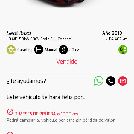
Seat Ibiza
Año 2019
1.0 MPI 59kW 80CV Style Full Connect
114.402 km
Gasolina
80 cv
Manual
Vendido
¿Te ayudamos?
Este vehículo te hará feliz por...
check_circle
2 MESES DE PRUEBA o 1000km
Podrá cambiar el vehículo por otro sin pérdida de valor.