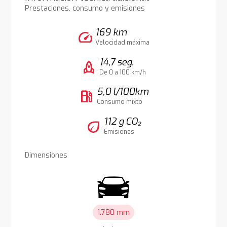
Prestaciones, consumo y emisiones
169 km
speed
Velocidad máxima
14,7 seg.
rocket
De 0 a 100 km/h
5,0 l/100km
local_gas_station
Consumo mixto
112 g CO₂
eco
Emisiones
Dimensiones
1.780 mm