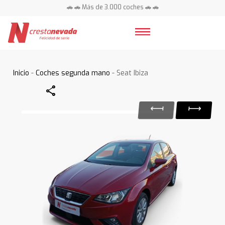
🚗 🚗 Más de 3.000 coches 🚗 🚗
📍 Centros en toda España ⭐
Inicio
-
Coches segunda mano
- Seat Ibiza
Share