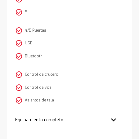
check_circle
5
check_circle
4/5 Puertas
check_circle
USB
check_circle
Bluetooth
check_circle
Control de crucero
check_circle
Control de voz
check_circle
Asientos de tela
Equipamiento completo