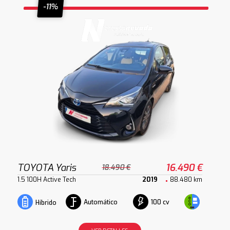
-11%
TOYOTA Yaris
16.490 €
18.490 €
1.5 100H Active Tech
2019
88.480 km
Automático
100 cv
Híbrido