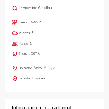
comic_bubble
Gasolina
Combustible:
auto_transmission
Manual
Cambio:
5
Puertas:
group
5
Plazas:
nest_eco_leaf
C
Etiqueta DGT:
location_on
Velez Malaga
Ubicación:
local_police
12
Garantía:
meses
Información técnica adicional