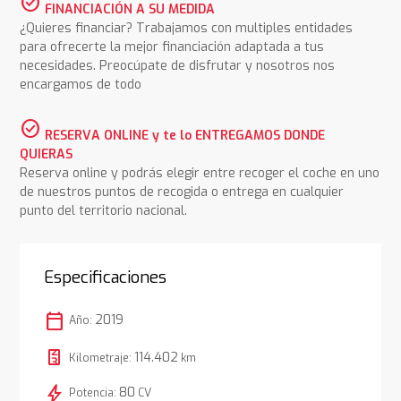
check_circle
FINANCIACIÓN A SU MEDIDA
¿Quieres financiar? Trabajamos con multiples entidades
para ofrecerte la mejor financiación adaptada a tus
necesidades. Preocúpate de disfrutar y nosotros nos
encargamos de todo
check_circle
RESERVA ONLINE y te lo ENTREGAMOS DONDE
QUIERAS
Reserva online y podrás elegir entre recoger el coche en uno
de nuestros puntos de recogida o entrega en cualquier
punto del territorio nacional.
Especificaciones
calendar_today
2019
Año:
114.402
Kilometraje:
km
bolt
80
Potencia:
CV