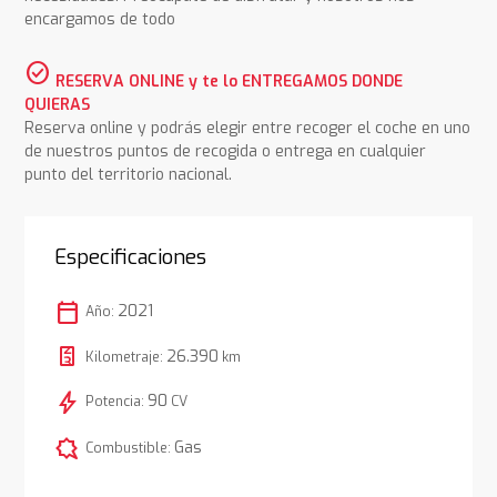
encargamos de todo
check_circle
RESERVA ONLINE y te lo ENTREGAMOS DONDE
QUIERAS
Reserva online y podrás elegir entre recoger el coche en uno
de nuestros puntos de recogida o entrega en cualquier
punto del territorio nacional.
Especificaciones
calendar_today
2021
Año:
26.390
Kilometraje:
km
bolt
90
Potencia:
CV
comic_bubble
Gas
Combustible: