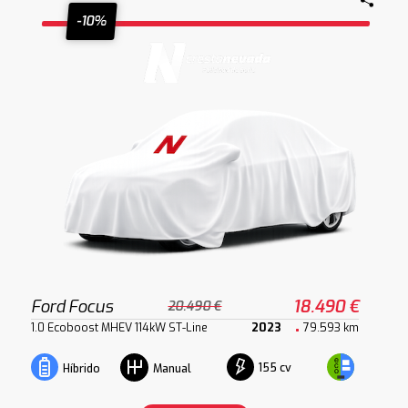
-10%
Ford Focus
18.490 €
20.490 €
1.0 Ecoboost MHEV 114kW ST-Line
2023
79.593 km
155 cv
Híbrido
Manual