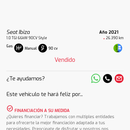
Seat Ibiza
Año 2021
1.0 TGI 66kW 90CV Style
26.390 km
Gas
90 cv
Manual
Vendido
¿Te ayudamos?
Este vehículo te hará feliz por...
check_circle
FINANCIACIÓN A SU MEDIDA
¿Quieres financiar? Trabajamos con multiples entidades
para ofrecerte la mejor financiación adaptada a tus
necesidades. Preocúpate de disfrutar y nosotros nos