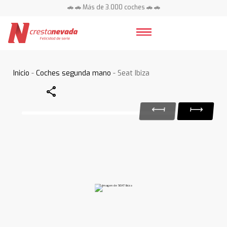
🚗 🚗 Más de 3.000 coches 🚗 🚗
📍 Centros en toda España ⭐
Inicio
-
Coches segunda mano
- Seat Ibiza
Share