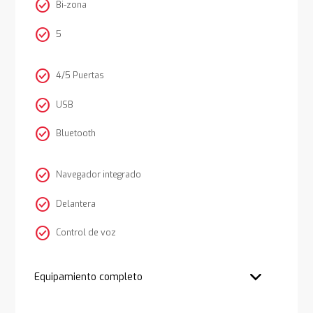
check_circle
Bi-zona
check_circle
5
check_circle
4/5 Puertas
check_circle
USB
check_circle
Bluetooth
check_circle
Navegador integrado
check_circle
Delantera
check_circle
Control de voz
Equipamiento completo