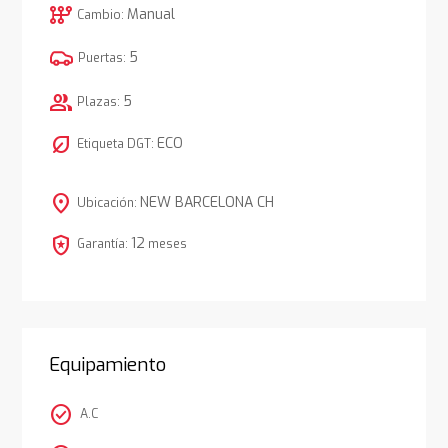
auto_transmission
Manual
Cambio:
5
Puertas:
group
5
Plazas:
nest_eco_leaf
ECO
Etiqueta DGT:
location_on
NEW BARCELONA CH
Ubicación:
local_police
12
Garantía:
meses
Equipamiento
check_circle
A.C