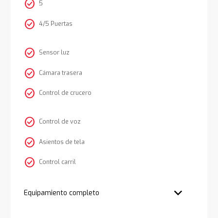
check_circle
5
check_circle
4/5 Puertas
check_circle
Sensor luz
check_circle
Cámara trasera
check_circle
Control de crucero
check_circle
Control de voz
check_circle
Asientos de tela
check_circle
Control carril
Equipamiento completo