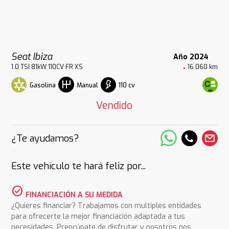
Seat Ibiza
Año 2024
1.0 TSI 81kW 110CV FR XS
16.060 km
Gasolina
110 cv
Manual
Vendido
¿Te ayudamos?
Este vehículo te hará feliz por...
check_circle
FINANCIACIÓN A SU MEDIDA
¿Quieres financiar? Trabajamos con multiples entidades
para ofrecerte la mejor financiación adaptada a tus
necesidades. Preocúpate de disfrutar y nosotros nos