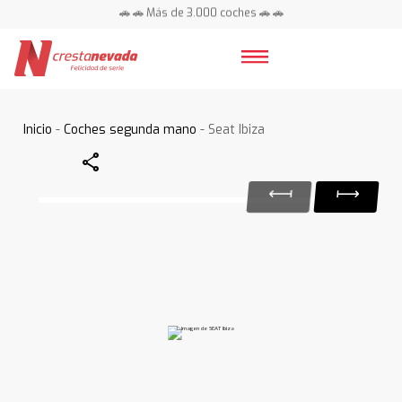
🚗 🚗 Más de 3.000 coches 🚗 🚗
📍 Centros en toda España ⭐
Inicio
-
Coches segunda mano
- Seat Ibiza
Share