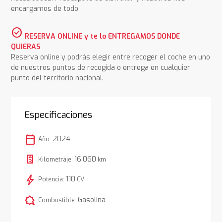
encargamos de todo
check_circle
RESERVA ONLINE y te lo ENTREGAMOS DONDE
QUIERAS
Reserva online y podrás elegir entre recoger el coche en uno
de nuestros puntos de recogida o entrega en cualquier
punto del territorio nacional.
Especificaciones
calendar_today
2024
Año:
16.060
Kilometraje:
km
bolt
110
Potencia:
CV
comic_bubble
Gasolina
Combustible: