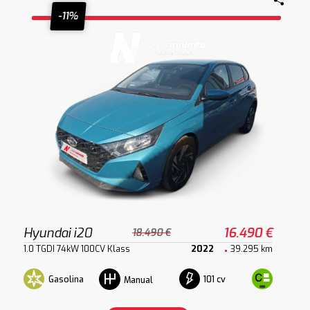
-11%
Hyundai i20
16.490 €
18.490 €
1.0 TGDI 74kW 100CV Klass
2022
39.295 km
Gasolina
101 cv
Manual