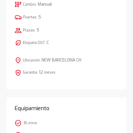
auto_transmission
Manual
Cambio:
5
Puertas:
group
5
Plazas:
nest_eco_leaf
C
Etiqueta DGT:
location_on
NEW BARCELONA CH
Ubicación:
local_police
12
Garantía:
meses
Equipamiento
check_circle
Bi-zona