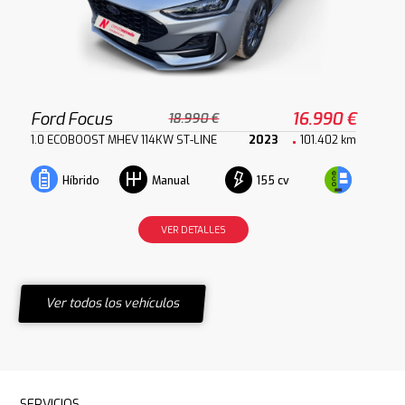
Ford Focus
16.990 €
18.990 €
1.0 ECOBOOST MHEV 114KW ST-LINE
2023
101.402 km
155 cv
Híbrido
Manual
VER DETALLES
Ver todos los vehículos
SERVICIOS