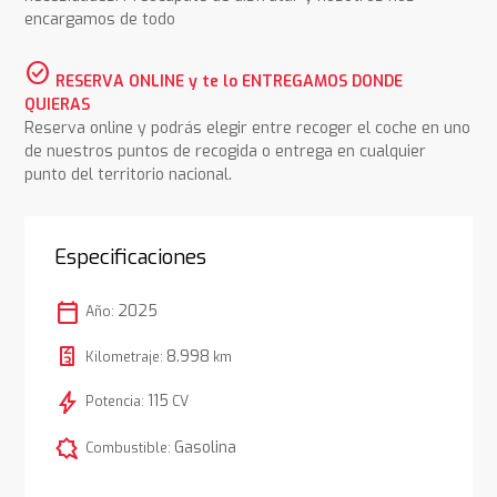
encargamos de todo
check_circle
RESERVA ONLINE y te lo ENTREGAMOS DONDE
QUIERAS
Reserva online y podrás elegir entre recoger el coche en uno
de nuestros puntos de recogida o entrega en cualquier
punto del territorio nacional.
Especificaciones
calendar_today
2025
Año:
8.998
Kilometraje:
km
bolt
115
Potencia:
CV
comic_bubble
Gasolina
Combustible: