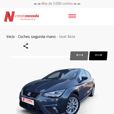
🚗 🚗 Más de 3.000 coches 🚗 🚗
📍 Centros en toda España ⭐
Inicio
-
Coches segunda mano
- Seat Ibiza
Share