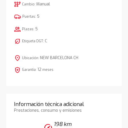
auto_transmission
Manual
Cambio:
5
Puertas:
group
5
Plazas:
nest_eco_leaf
C
Etiqueta DGT:
location_on
NEW BARCELONA CH
Ubicación:
local_police
12
Garantía:
meses
Información técnica adicional
Prestaciones, consumo y emisiones
198 km
speed