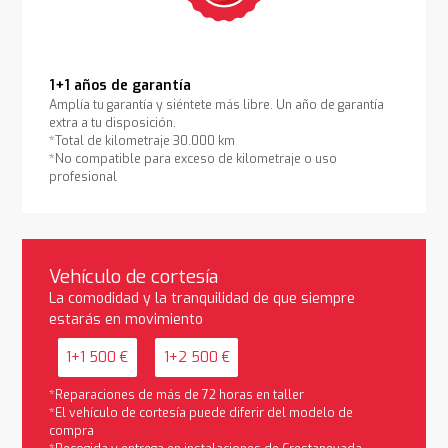
1+1 años de garantía
Amplía tu garantía y siéntete más libre. Un año de garantía
extra a tu disposición.
*Total de kilometraje 30.000 km
*No compatible para exceso de kilometraje o uso
profesional
Vehículo de cortesía
La comodidad y la tranquilidad de que siempre
estarás en movimiento
1+1 500 €
1+2 500 €
*Reparaciones de más de 72 horas en taller
*El vehículo de cortesía puede diferir del modelo de
compra