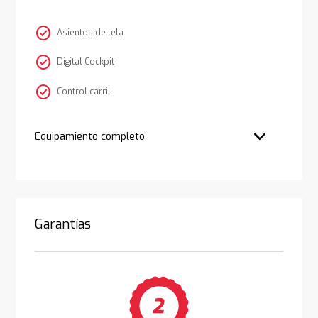
check_circle
Asientos de tela
check_circle
Digital Cockpit
check_circle
Control carril
Equipamiento completo
Garantías