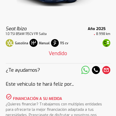
Seat Ibiza
Año 2025
1.0 TSI 85kW 115CV FR Salta
8.998 km
Gasolina
115 cv
Manual
Vendido
¿Te ayudamos?
Este vehículo te hará feliz por...
check_circle
FINANCIACIÓN A SU MEDIDA
¿Quieres financiar? Trabajamos con multiples entidades
para ofrecerte la mejor financiación adaptada a tus
necesidades. Preocúpate de disfrutar y nosotros nos