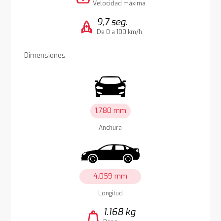
Velocidad máxima
9,7 seg.
rocket
De 0 a 100 km/h
Dimensiones
1.780 mm
Anchura
4.059 mm
Longitud
1.168 kg
weight