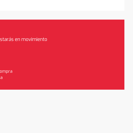
estarás en movimiento
 compra
da