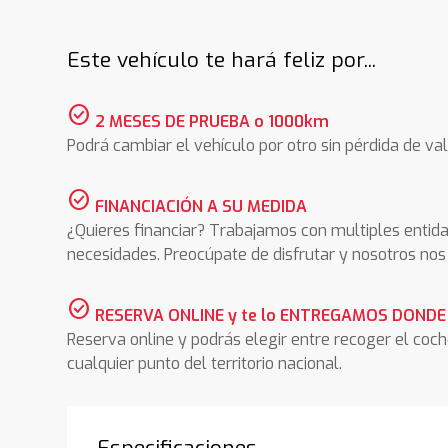
Este vehículo te hará feliz por...
check_circle
2 MESES DE PRUEBA o 1000km
Podrá cambiar el vehículo por otro sin pérdida de val
check_circle
FINANCIACIÓN A SU MEDIDA
¿Quieres financiar? Trabajamos con multiples entida
necesidades. Preocúpate de disfrutar y nosotros n
check_circle
RESERVA ONLINE y te lo ENTREGAMOS DONDE
Reserva online y podrás elegir entre recoger el coc
cualquier punto del territorio nacional.
Especificaciones