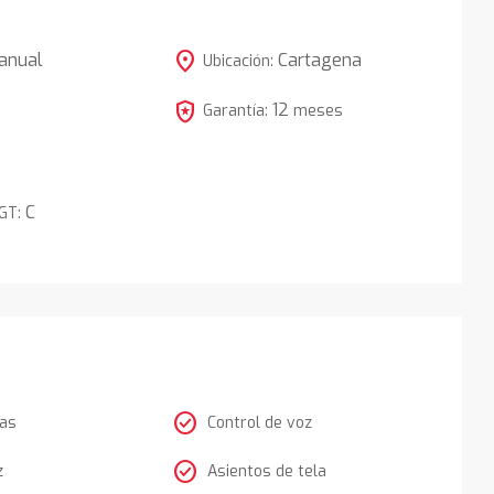
location_on
anual
Cartagena
Ubicación:
local_police
12
5
Garantía:
meses
C
DGT:
check_circle
tas
Control de voz
check_circle
z
Asientos de tela