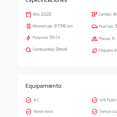
calendar_today
auto_transmission
2020
M
Año:
Cambio:
87.916
Kilometraje:
km
Puertas:
bolt
95
Potencia:
CV
group
5
Plazas:
comic_bubble
Diesel
Combustible:
nest_eco_leaf
Etiqueta 
Equipamiento
check_circle
check_circle
A.C
4/5 Puer
check_circle
check_circle
Mono-zona
Sensor lu