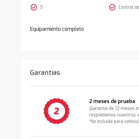
check_circle
check_circle
5
Control d
Equipamiento completo
Garantías
2 meses de prueba
¡Garantía de 12 meses i
respaldamos nuestros v
*No incluida para vehícu