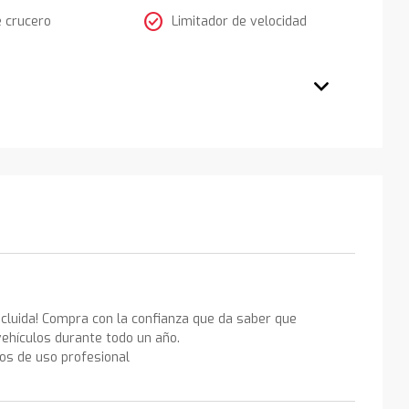
check_circle
e crucero
Limitador de velocidad
ncluida! Compra con la confianza que da saber que
ehículos durante todo un año.
los de uso profesional