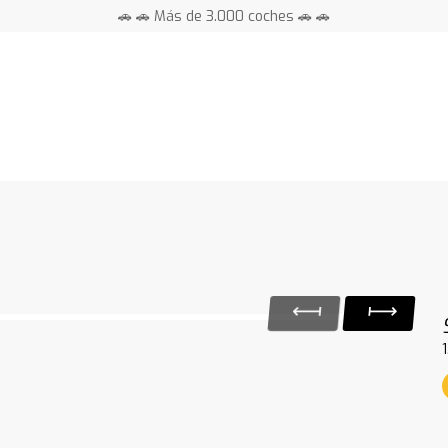
🚗 🚗 Más de 3.000 coches 🚗 🚗
📍 Centros en toda España ⭐