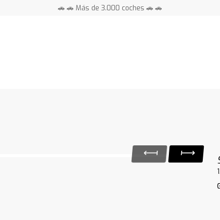
🚗 🚗 Más de 3.000 coches 🚗 🚗
📍 Centros en toda España ⭐