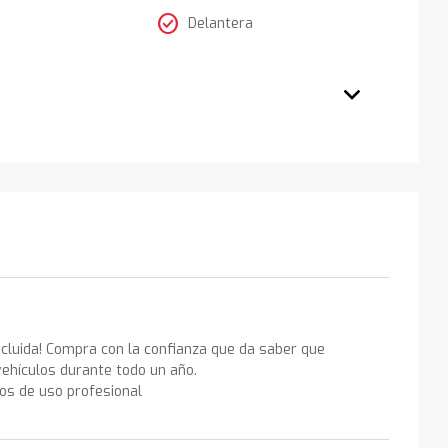
check_circle
Delantera
ncluida! Compra con la confianza que da saber que
ehículos durante todo un año.
los de uso profesional