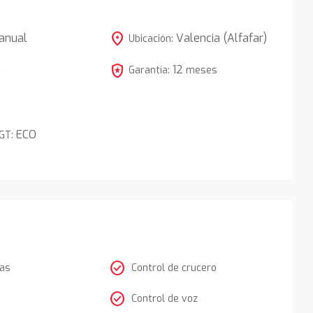
location_on
anual
Valencia (Alfafar)
Ubicación:
local_police
12
5
Garantía:
meses
ECO
DGT:
check_circle
tas
Control de crucero
check_circle
Control de voz