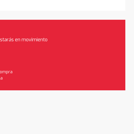
estarás en movimiento
 compra
da