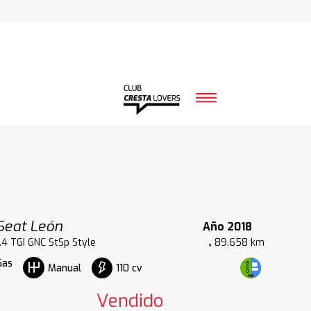
Seat León
Año 2018
1.4 TGI GNC StSp Style
89.658 km
Gas
110 cv
Manual
Vendido