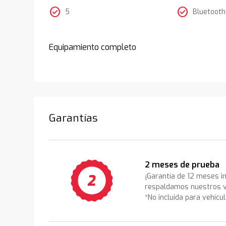
check_circle
check_circle
5
Bluetooth
Equipamiento completo
Garantías
2 meses de prueba
¡Garantía de 12 meses i
respaldamos nuestros v
*No incluida para vehícu