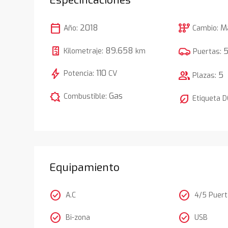
calendar_today
auto_transmission
2018
M
Año:
Cambio:
89.658
Kilometraje:
km
Puertas:
bolt
110
Potencia:
CV
group
5
Plazas:
comic_bubble
Gas
Combustible:
nest_eco_leaf
Etiqueta 
Equipamiento
check_circle
check_circle
A.C
4/5 Puer
check_circle
check_circle
Bi-zona
USB