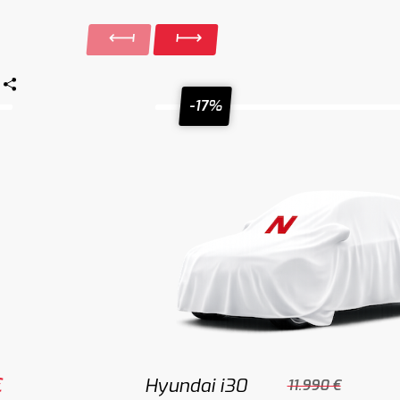
-17%
€
Hyundai i30
11.990 €