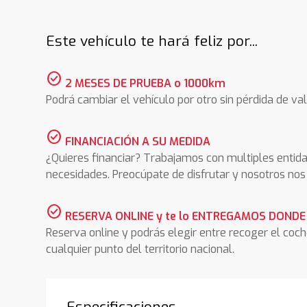
Este vehículo te hará feliz por...
check_circle
2 MESES DE PRUEBA o 1000km
Podrá cambiar el vehículo por otro sin pérdida de val
check_circle
FINANCIACIÓN A SU MEDIDA
¿Quieres financiar? Trabajamos con multiples entida
necesidades. Preocúpate de disfrutar y nosotros n
check_circle
RESERVA ONLINE y te lo ENTREGAMOS DONDE
Reserva online y podrás elegir entre recoger el coc
cualquier punto del territorio nacional.
Especificaciones