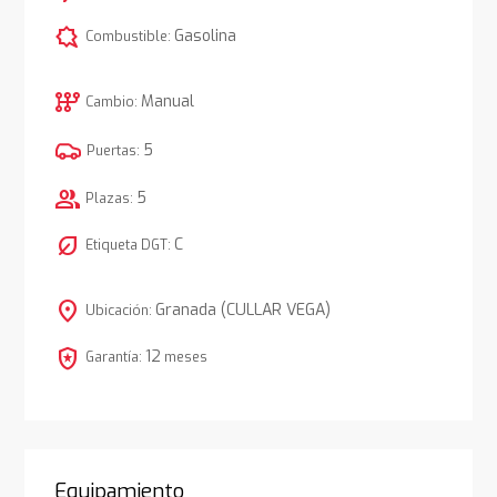
comic_bubble
Gasolina
Combustible:
auto_transmission
Manual
Cambio:
5
Puertas:
group
5
Plazas:
nest_eco_leaf
C
Etiqueta DGT:
location_on
Granada (CULLAR VEGA)
Ubicación:
local_police
12
Garantía:
meses
Equipamiento