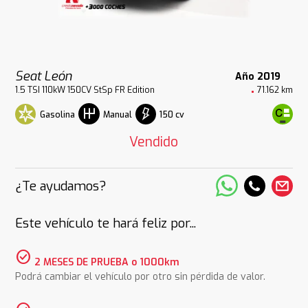
Seat León
Año 2019
1.5 TSI 110kW 150CV StSp FR Edition
71.162 km
Gasolina
150 cv
Manual
Vendido
¿Te ayudamos?
Este vehículo te hará feliz por...
check_circle
2 MESES DE PRUEBA o 1000km
Podrá cambiar el vehículo por otro sin pérdida de valor.