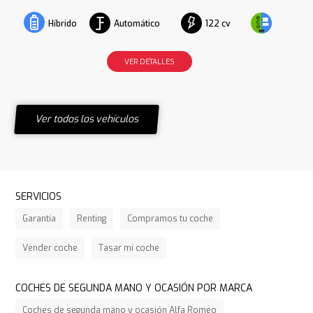
Automático
122 cv
Híbrido
VER DETALLES
Ver todos los vehículos
SERVICIOS
Garantía
Renting
Compramos tu coche
Vender coche
Tasar mi coche
COCHES DE SEGUNDA MANO Y OCASIÓN POR MARCA
Coches de segunda mano y ocasión Alfa Romeo