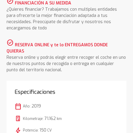
check_circle
FINANCIACIÓN A SU MEDIDA
¿Quieres financiar? Trabajamos con multiples entidades
para ofrecerte la mejor financiación adaptada a tus
necesidades. Preocúpate de disfrutar y nosotros nos
encargamos de todo
check_circle
RESERVA ONLINE y te lo ENTREGAMOS DONDE
QUIERAS
Reserva online y podrás elegir entre recoger el coche en uno
de nuestros puntos de recogida o entrega en cualquier
punto del territorio nacional.
Especificaciones
calendar_today
2019
Año:
71.162
Kilometraje:
km
bolt
150
Potencia:
CV