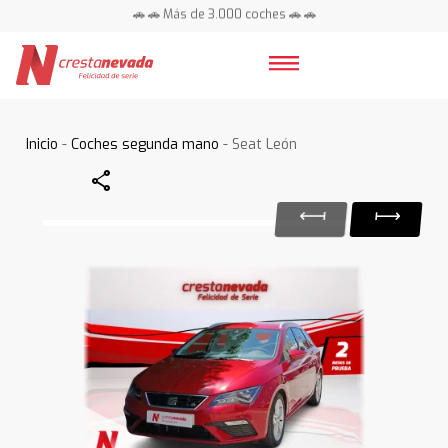
🚗 🚗 Más de 3.000 coches 🚗 🚗
📍 Centros en toda España ⭐
Inicio
-
Coches segunda mano
- Seat León
Share