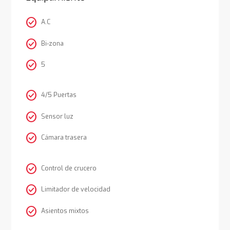
check_circle
A.C
check_circle
Bi-zona
check_circle
5
check_circle
4/5 Puertas
check_circle
Sensor luz
check_circle
Cámara trasera
check_circle
Control de crucero
check_circle
Limitador de velocidad
check_circle
Asientos mixtos