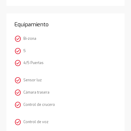
Equipamiento
check_circle
Bi-zona
check_circle
5
check_circle
4/5 Puertas
check_circle
Sensor luz
check_circle
Cámara trasera
check_circle
Control de crucero
check_circle
Control de voz