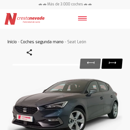
🚗 🚗 Más de 3.000 coches 🚗 🚗
📍 Centros en toda España ⭐
Inicio
-
Coches segunda mano
- Seat León
Share