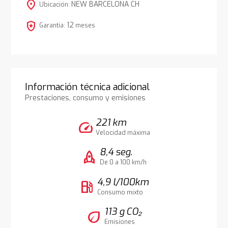
location_on
NEW BARCELONA CH
Ubicación:
local_police
12
Garantía:
meses
Información técnica adicional
Prestaciones, consumo y emisiones
221 km
speed
Velocidad máxima
8,4 seg.
rocket
De 0 a 100 km/h
4,9 l/100km
local_gas_station
Consumo mixto
113 g CO₂
eco
Emisiones