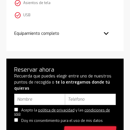
check_circle
Asientos de tela
check_circle
USB
Equipamiento completo
Reservar ahora
Recuerda que puedes elegir entre uno de nuestros
puntos de recogida o
te lo entregamos donde tú
quieras
Acepto la
política de privacidad
y las
condiciones de
uso
Doy mi consentimiento para el uso de mis datos