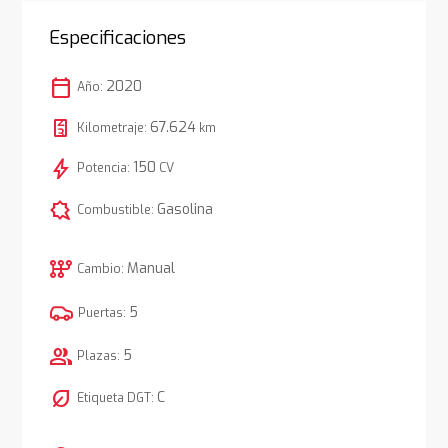
Especificaciones
calendar_today
2020
Año:
67.624
Kilometraje:
km
bolt
150
Potencia:
CV
comic_bubble
Gasolina
Combustible:
auto_transmission
Manual
Cambio:
5
Puertas:
group
5
Plazas:
nest_eco_leaf
C
Etiqueta DGT: