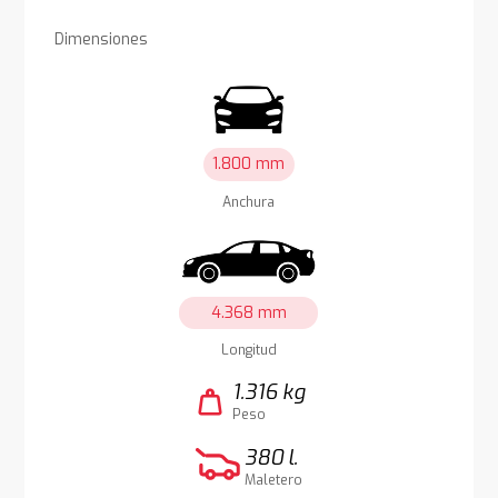
Dimensiones
1.800 mm
Anchura
4.368 mm
Longitud
1.316 kg
weight
Peso
380 l.
Maletero