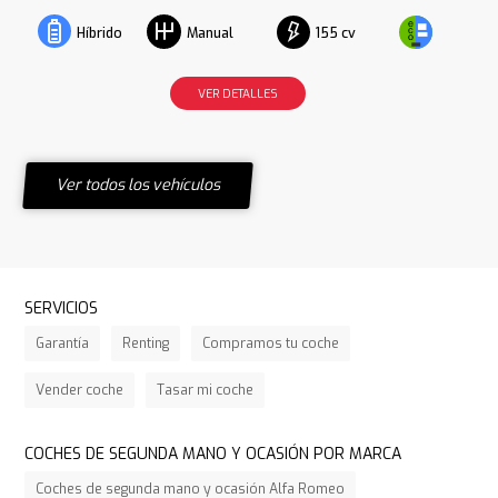
155 cv
Híbrido
Manual
VER DETALLES
Ver todos los vehículos
SERVICIOS
Garantía
Renting
Compramos tu coche
Vender coche
Tasar mi coche
COCHES DE SEGUNDA MANO Y OCASIÓN POR MARCA
Coches de segunda mano y ocasión Alfa Romeo