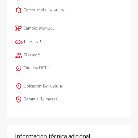
comic_bubble
Gasolina
Combustible:
auto_transmission
Manual
Cambio:
5
Puertas:
group
5
Plazas:
nest_eco_leaf
C
Etiqueta DGT:
location_on
Barcelona
Ubicación:
local_police
12
Garantía:
meses
Información técnica adicional