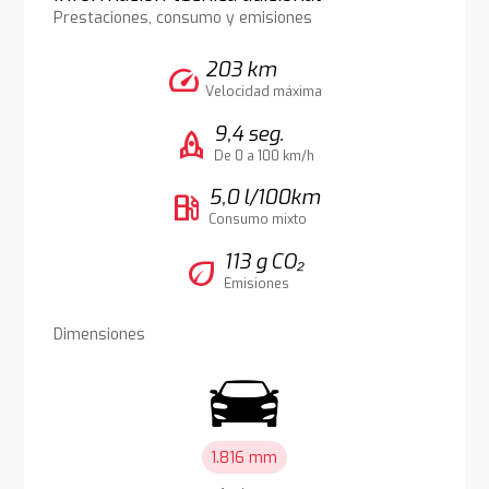
Prestaciones, consumo y emisiones
203 km
speed
Velocidad máxima
9,4 seg.
rocket
De 0 a 100 km/h
5,0 l/100km
local_gas_station
Consumo mixto
113 g CO₂
eco
Emisiones
Dimensiones
1.816 mm