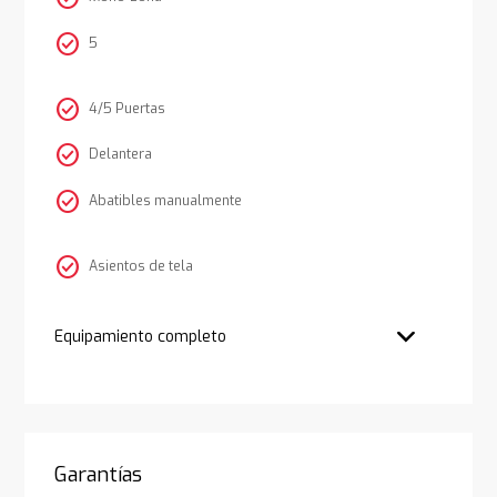
check_circle
5
check_circle
4/5 Puertas
check_circle
Delantera
check_circle
Abatibles manualmente
check_circle
Asientos de tela
Equipamiento completo
Garantías