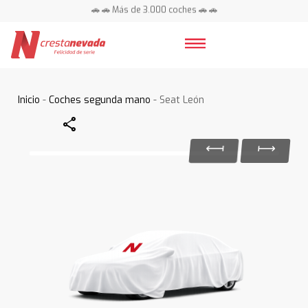
🚗 🚗 Más de 3.000 coches 🚗 🚗
📍 Centros en toda España ⭐
Inicio
-
Coches segunda mano
- Seat León
Share