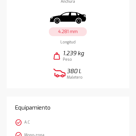
Anchura
4.281 mm
Longitud
1.239 kg
weight
Peso
380 l.
Maletero
Equipamiento
check_circle
A.C
check_circle
Mono-zona