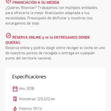
check_circle
FINANCIACIÓN A SU MEDIDA
¿Quieres financiar? Trabajamos con multiples entidades
para ofrecerte la mejor financiación adaptada a tus
necesidades. Preocúpate de disfrutar y nosotros nos
encargamos de todo
check_circle
RESERVA ONLINE y te lo ENTREGAMOS DONDE
QUIERAS
Reserva online y podrás elegir entre recoger el coche en uno
de nuestros puntos de recogida o entrega en cualquier
punto del territorio nacional.
Especificaciones
calendar_today
2018
Año:
123.222
Kilometraje:
km
bolt
131
Potencia:
CV