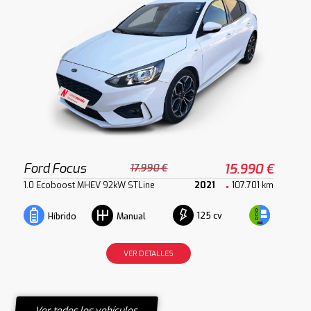
Ford Focus
15.990 €
17.990 €
1.0 Ecoboost MHEV 92kW STLine
2021
107.701 km
125 cv
Híbrido
Manual
VER DETALLES
Ver todos los vehículos