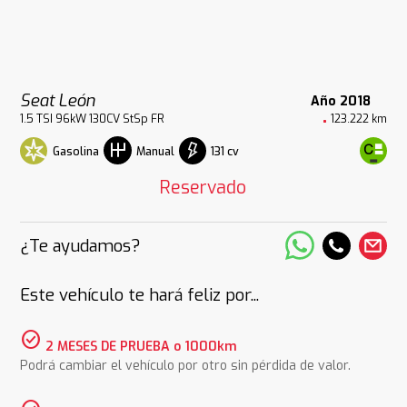
Seat León
Año 2018
1.5 TSI 96kW 130CV StSp FR
123.222 km
Gasolina
131 cv
Manual
Reservado
¿Te ayudamos?
Este vehículo te hará feliz por...
check_circle
2 MESES DE PRUEBA o 1000km
Podrá cambiar el vehículo por otro sin pérdida de valor.