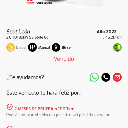
Seat León
Año 2022
2.0 TDI 85kW SS Style Go
45.217 km
Diesel
116 cv
Manual
Vendido
¿Te ayudamos?
Este vehículo te hará feliz por...
check_circle
2 MESES DE PRUEBA o 1000km
Podrá cambiar el vehículo por otro sin pérdida de valor.