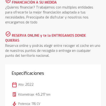
check_circle
FINANCIACIÓN A SU MEDIDA
¿Quieres financiar? Trabajamos con multiples entidades
para ofrecerte la mejor financiación adaptada a tus
necesidades. Preocúpate de disfrutar y nosotros nos
encargamos de todo
check_circle
RESERVA ONLINE y te lo ENTREGAMOS DONDE
QUIERAS
Reserva online y podrás elegir entre recoger el coche en uno
de nuestros puntos de recogida o entrega en cualquier
punto del territorio nacional.
Especificaciones
calendar_today
2022
Año:
45.217
Kilometraje:
km
bolt
116
Potencia:
CV