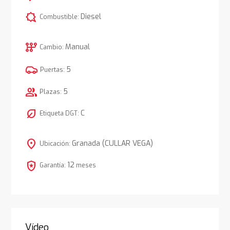
comic_bubble
Diesel
Combustible:
auto_transmission
Manual
Cambio:
5
Puertas:
group
5
Plazas:
nest_eco_leaf
C
Etiqueta DGT:
location_on
Granada (CULLAR VEGA)
Ubicación:
local_police
12
Garantía:
meses
Vídeo