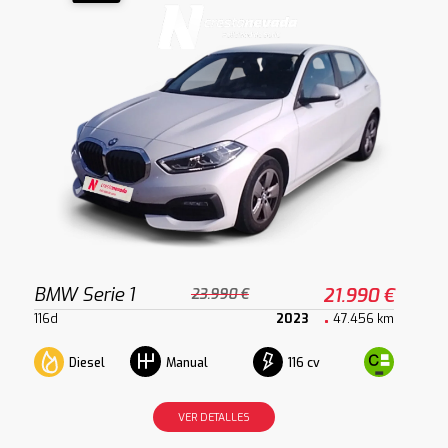
BMW Serie 1
21.990 €
23.990 €
116d
2023
47.456 km
Diesel
116 cv
Manual
VER DETALLES