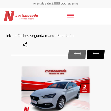
🚗 🚗 Más de 3.000 coches 🚗 🚗
📍 Centros en toda España ⭐
Inicio
-
Coches segunda mano
- Seat León
Share