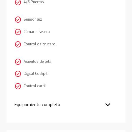
check_circle
4/5 Puertas
check_circle
Sensor luz
check_circle
Cámara trasera
check_circle
Control de crucero
check_circle
Asientos de tela
check_circle
Digital Cockpit
check_circle
Control carril
Equipamiento completo