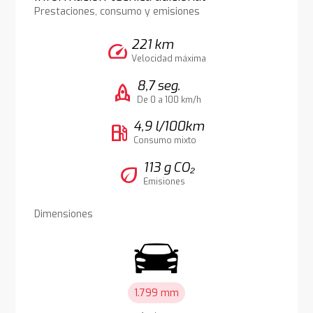
Prestaciones, consumo y emisiones
221 km
speed
Velocidad máxima
8,7 seg.
rocket
De 0 a 100 km/h
4,9 l/100km
local_gas_station
Consumo mixto
113 g CO₂
eco
Emisiones
Dimensiones
1.799 mm