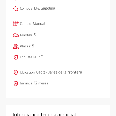
comic_bubble
Gasolina
Combustible:
auto_transmission
Manual
Cambio:
5
Puertas:
group
5
Plazas:
nest_eco_leaf
C
Etiqueta DGT:
location_on
Cadiz - Jerez de la frontera
Ubicación:
local_police
12
Garantía:
meses
Información técnica adicional