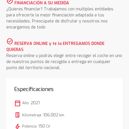
check_circle
FINANCIACIÓN A SU MEDIDA
¿Quieres financiar? Trabajamos con multiples entidades
para ofrecerte la mejor financiación adaptada a tus
necesidades. Preocúpate de disfrutar y nosotros nos
encargamos de todo
check_circle
RESERVA ONLINE y te lo ENTREGAMOS DONDE
QUIERAS
Reserva online y podrás elegir entre recoger el coche en uno
de nuestros puntos de recogida o entrega en cualquier
punto del territorio nacional.
Especificaciones
calendar_today
2021
Año:
106.002
Kilometraje:
km
bolt
150
Potencia:
CV