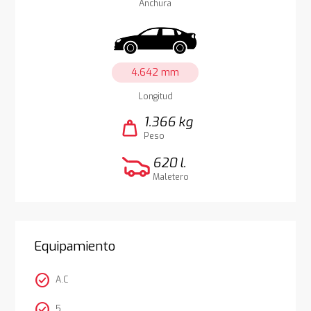
Anchura
4.642 mm
Longitud
1.366 kg
weight
Peso
620 l.
Maletero
Equipamiento
check_circle
A.C
check_circle
5