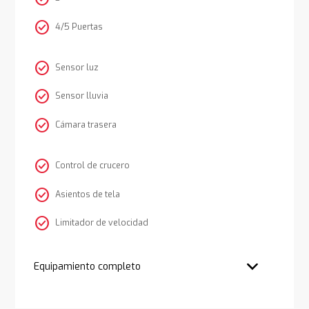
check_circle
4/5 Puertas
check_circle
Sensor luz
check_circle
Sensor lluvia
check_circle
Cámara trasera
check_circle
Control de crucero
check_circle
Asientos de tela
check_circle
Limitador de velocidad
Equipamiento completo