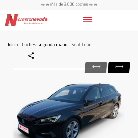
🚗 🚗 Más de 3.000 coches 🚗 🚗
📍 Centros en toda España ⭐
Inicio
-
Coches segunda mano
- Seat León
Share