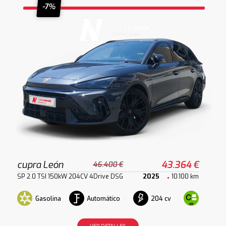
-7%
cupra León
43.364 €
46.400 €
SP 2.0 TSI 150kW 204CV 4Drive DSG
2025
10.100 km
Gasolina
Automático
204 cv
VER DETALLES