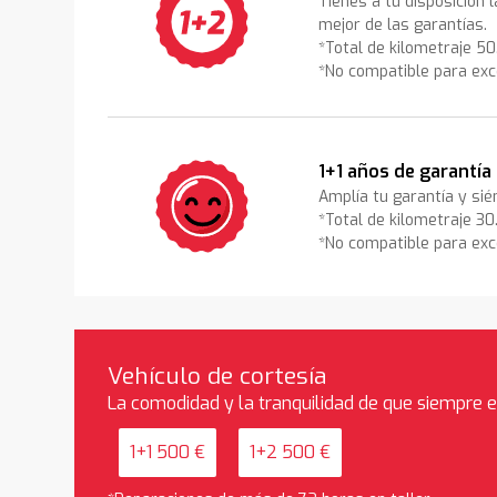
Tienes a tu disposición 
mejor de las garantías.
*Total de kilometraje 5
*No compatible para exc
1+1 años de garantía
Amplía tu garantía y sié
*Total de kilometraje 3
*No compatible para exc
Vehículo de cortesía
La comodidad y la tranquilidad de que siempre 
1+1 500 €
1+2 500 €