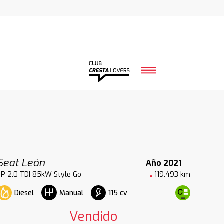
Seat León
Año 2021
SP 2.0 TDI 85kW Style Go
119.493 km
Diesel
115 cv
Manual
Vendido