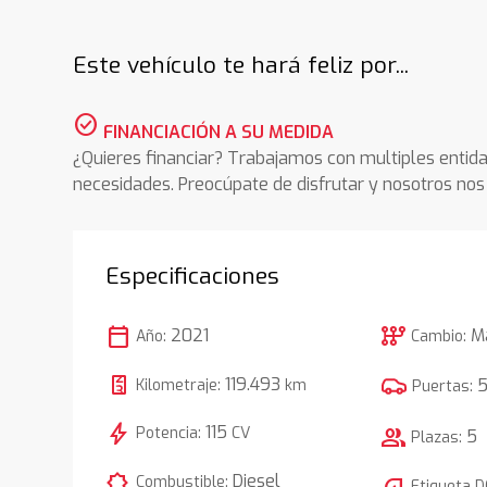
Este vehículo te hará feliz por...
check_circle
FINANCIACIÓN A SU MEDIDA
¿Quieres financiar? Trabajamos con multiples entida
necesidades. Preocúpate de disfrutar y nosotros n
Especificaciones
calendar_today
auto_transmission
2021
M
Año:
Cambio:
119.493
Kilometraje:
km
Puertas:
bolt
115
Potencia:
CV
group
5
Plazas:
comic_bubble
Diesel
Combustible:
Etiqueta 