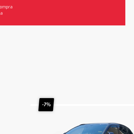
 compra
da
-7%