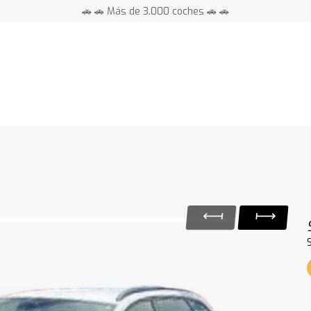
🚗 🚗 Más de 3.000 coches 🚗 🚗
📍 Centros en toda España ⭐