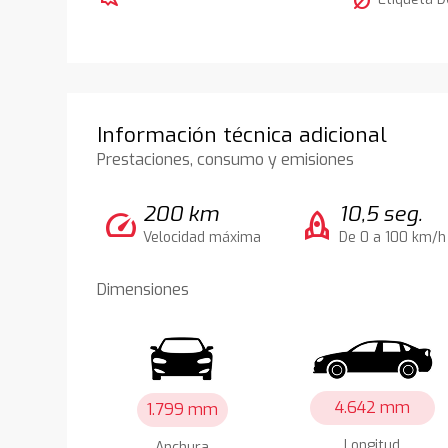
nest_eco_leaf
Información técnica adicional
Prestaciones, consumo y emisiones
200 km
10,5 seg.
speed
rocket
Velocidad máxima
De 0 a 100 km/h
Dimensiones
4.642 mm
1.799 mm
Longitud
Anchura