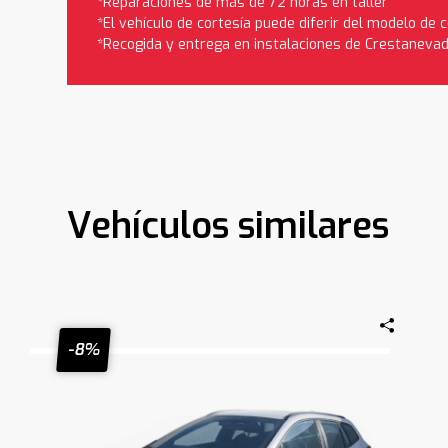
*Reparaciones de más de 72 horas en taller
*El vehículo de cortesía puede diferir del modelo de
*Recogida y entrega en instalaciones de Crestaneva
Vehículos similares
-8%