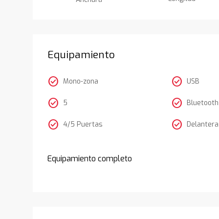
Equipamiento
check_circle
check_circle
Mono-zona
USB
check_circle
check_circle
5
Bluetooth
check_circle
check_circle
4/5 Puertas
Delantera
Equipamiento completo