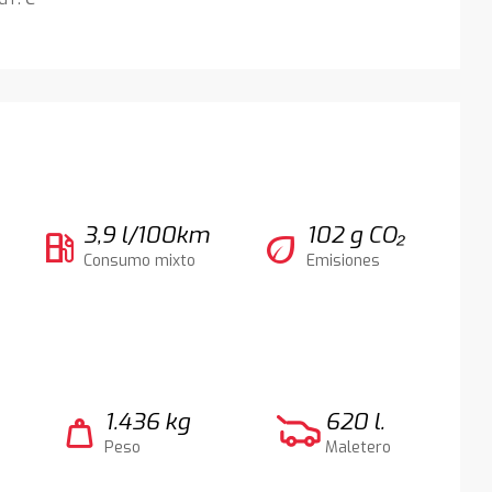
3,9 l/100km
102 g CO₂
local_gas_station
eco
Consumo mixto
Emisiones
1.436 kg
620 l.
weight
Peso
Maletero