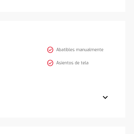
check_circle
Abatibles manualmente
check_circle
Asientos de tela