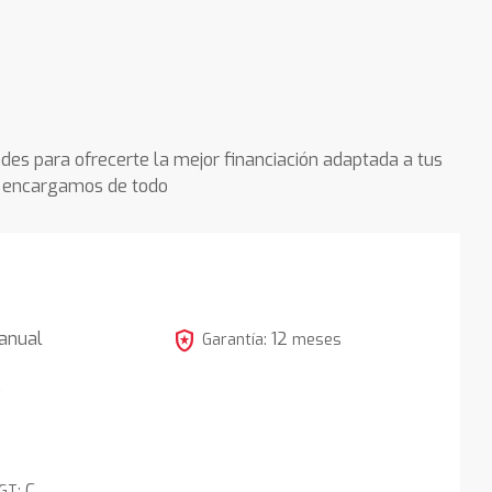
des para ofrecerte la mejor financiación adaptada a tus
os encargamos de todo
local_police
anual
12
Garantía:
meses
5
C
DGT: