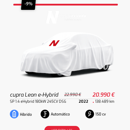
-9%
cupra Leon e-Hybrid
20.990 €
22.990 €
SP 1.4 eHybrid 180kW 245CV DSG
2022
138.489 km
Automático
150 cv
Híbrido