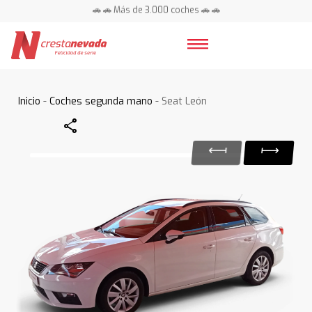
🚗 🚗 Más de 3.000 coches 🚗 🚗
📍 Centros en toda España ⭐
Inicio
-
Coches segunda mano
- Seat León
Share