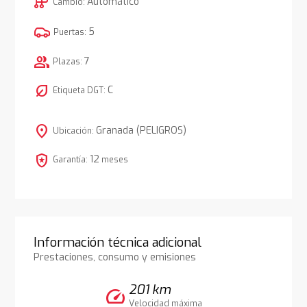
auto_transmission
Automático
Cambio:
5
Puertas:
group
7
Plazas:
nest_eco_leaf
C
Etiqueta DGT:
location_on
Granada (PELIGROS)
Ubicación:
local_police
12
Garantía:
meses
Información técnica adicional
Prestaciones, consumo y emisiones
201 km
speed
Velocidad máxima