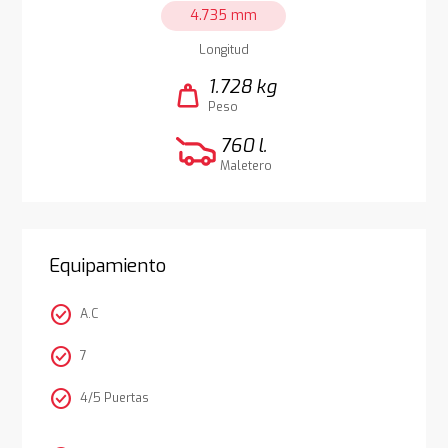
4.735 mm
Longitud
1.728 kg
weight
Peso
760 l.
Maletero
Equipamiento
check_circle
A.C
check_circle
7
check_circle
4/5 Puertas