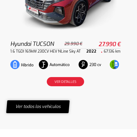
Hyundai TUCSON
27.990 €
29.990 €
1.6 TGDI 169kW 230CV HEV NLine Sky AT
2022
67.136 km
Automático
230 cv
Híbrido
VER DETALLES
Ver todos los vehículos