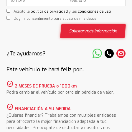
Acepto la
política de privacidad
y las
condiciones de uso
Doy mi consentimiento para el uso de mis datos
Solicitar más información
¿Te ayudamos?
Este vehículo te hará feliz por...
check_circle
2 MESES DE PRUEBA o 1000km
Podrá cambiar el vehículo por otro sin pérdida de valor.
check_circle
FINANCIACIÓN A SU MEDIDA
¿Quieres financiar? Trabajamos con multiples entidades
para ofrecerte la mejor financiación adaptada a tus
necesidades. Preocúpate de disfrutar y nosotros nos