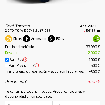
Seat Tarraco
Año 2021
2.0 TDI 110kW 150CV StSp FR DSG
56.189 km
Diesel
Automático
150 cv
Precio del vehículo
33.990 €
Descuento
-2.000 €
Plan Pive
?
-1.000 €
Plan Pive sin ITV
?
-500 €
Transferencia, preparación y gest. administrativas
+300 €
Precio final
€
31.290
Te contamos todo, sin rodeos. Precio, condiciones y
disponibilidad en un solo paso.