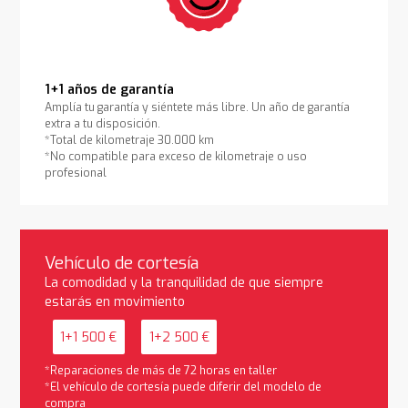
1+1 años de garantía
Amplía tu garantía y siéntete más libre. Un año de garantía
extra a tu disposición.
*Total de kilometraje 30.000 km
*No compatible para exceso de kilometraje o uso
profesional
Vehículo de cortesía
La comodidad y la tranquilidad de que siempre
estarás en movimiento
1+1 500 €
1+2 500 €
*Reparaciones de más de 72 horas en taller
*El vehículo de cortesía puede diferir del modelo de
compra