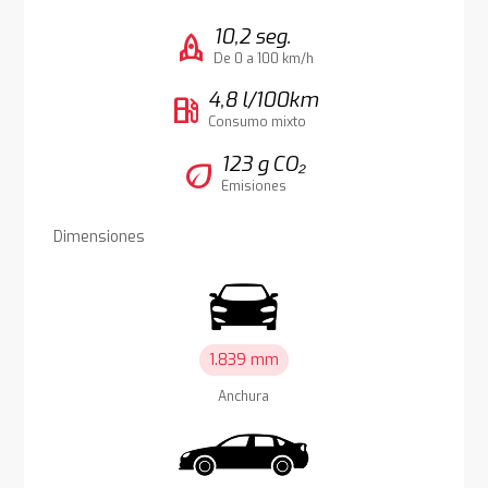
10,2 seg.
rocket
De 0 a 100 km/h
4,8 l/100km
local_gas_station
Consumo mixto
123 g CO₂
eco
Emisiones
Dimensiones
1.839 mm
Anchura