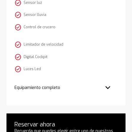
check_circle
Sensor luz
check_circle
Sensor lluvia
check_circle
Control de crucero
check_circle
Limitador de velocidad
check_circle
Digital Cockpit
check_circle
Luces Led
Equipamiento completo
Reservar ahora
Recuerda que puedes elegir entre uno de nuestros