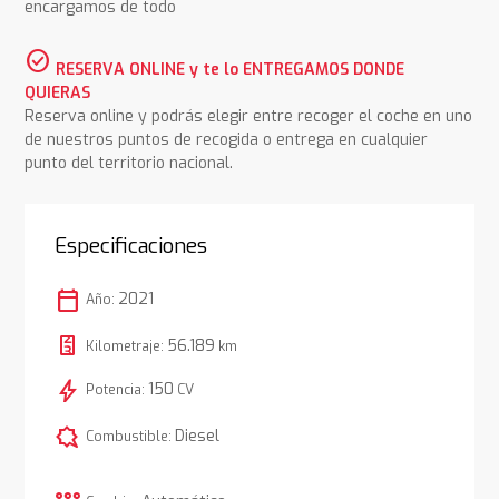
encargamos de todo
check_circle
RESERVA ONLINE y te lo ENTREGAMOS DONDE
QUIERAS
Reserva online y podrás elegir entre recoger el coche en uno
de nuestros puntos de recogida o entrega en cualquier
punto del territorio nacional.
Especificaciones
calendar_today
2021
Año:
56.189
Kilometraje:
km
bolt
150
Potencia:
CV
comic_bubble
Diesel
Combustible: