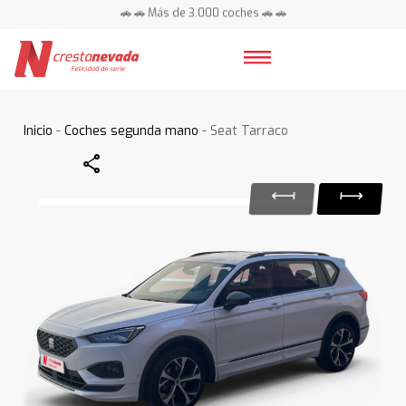
🚗 🚗 Más de 3.000 coches 🚗 🚗
📍 Centros en toda España ⭐
Inicio
-
Coches segunda mano
- Seat Tarraco
Share