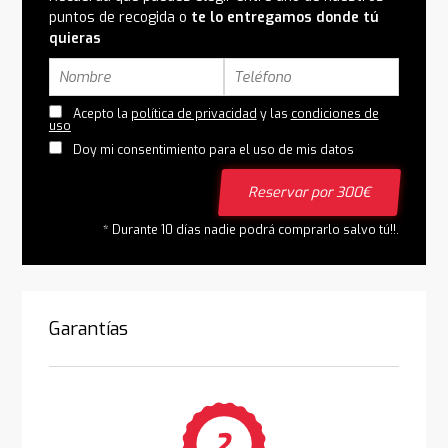
puntos de recogida o
te lo entregamos donde tú
quieras
Acepto la
política de privacidad
y las
condiciones de
uso
Doy mi consentimiento para el uso de mis datos
Reservar por 300€
* Durante 10 días nadie podrá comprarlo salvo tú!!.
Garantías