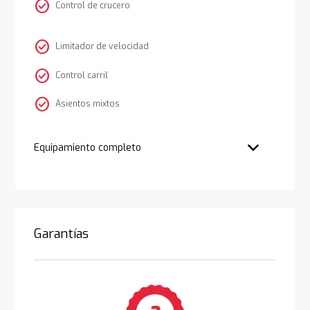
check_circle
Control de crucero
check_circle
Limitador de velocidad
check_circle
Control carril
check_circle
Asientos mixtos
Equipamiento completo
Garantías