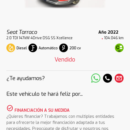
Seat Tarraco
Año 2022
2.0 TDI 147kW 4Drive DSG SS Xcellence
104.046 km
Diesel
Automático
200 cv
Vendido
¿Te ayudamos?
Este vehículo te hará feliz por...
check_circle
FINANCIACIÓN A SU MEDIDA
¿Quieres financiar? Trabajamos con multiples entidades
para ofrecerte la mejor financiación adaptada a tus
necesidades. Preocúpate de disfrutar y nosotros nos