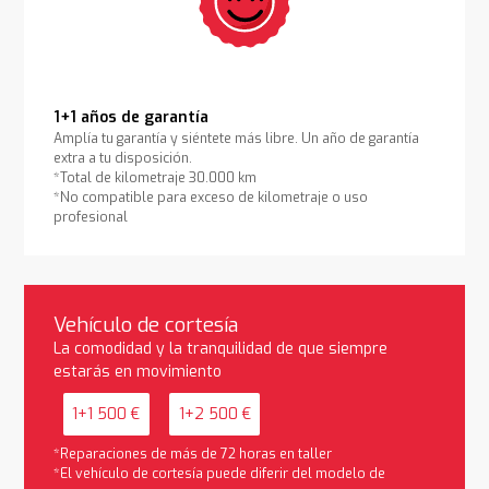
1+1 años de garantía
Amplía tu garantía y siéntete más libre. Un año de garantía
extra a tu disposición.
*Total de kilometraje 30.000 km
*No compatible para exceso de kilometraje o uso
profesional
Vehículo de cortesía
La comodidad y la tranquilidad de que siempre
estarás en movimiento
1+1 500 €
1+2 500 €
*Reparaciones de más de 72 horas en taller
*El vehículo de cortesía puede diferir del modelo de