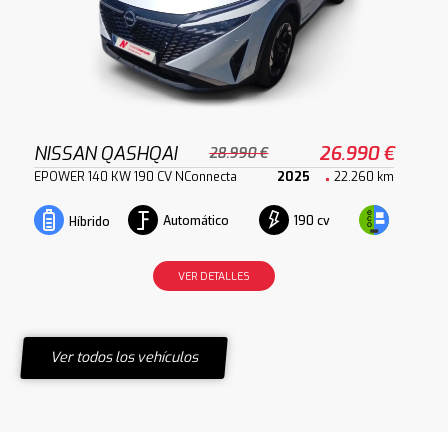
NISSAN QASHQAI
26.990 €
28.990 €
EPOWER 140 KW 190 CV NConnecta
2025
22.260 km
Automático
190 cv
Híbrido
VER DETALLES
Ver todos los vehículos