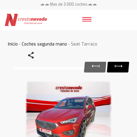
🚗 🚗 Más de 3.000 coches 🚗 🚗
📍 Centros en toda España ⭐
Inicio
-
Coches segunda mano
- Seat Tarraco
Share