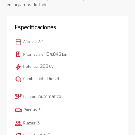
encargamos de todo
Especificaciones
calendar_today
2022
Año:
104.046
Kilometraje:
km
bolt
200
Potencia:
CV
comic_bubble
Diesel
Combustible:
auto_transmission
Automático
Cambio:
5
Puertas:
group
5
Plazas: