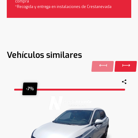
compra
*Recogida y entrega en instalaciones de Crestanevada
Vehículos similares
-7%