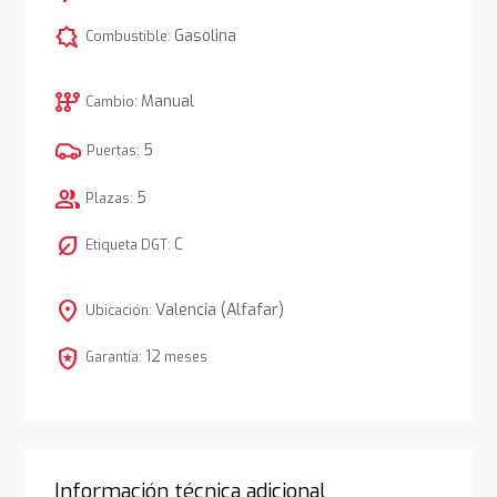
comic_bubble
Gasolina
Combustible:
auto_transmission
Manual
Cambio:
5
Puertas:
group
5
Plazas:
nest_eco_leaf
C
Etiqueta DGT:
location_on
Valencia (Alfafar)
Ubicación:
local_police
12
Garantía:
meses
Información técnica adicional