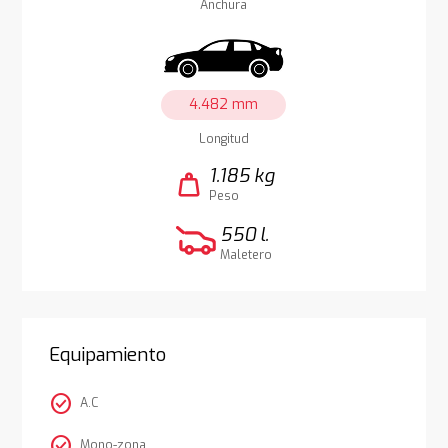
Anchura
4.482 mm
Longitud
1.185 kg
weight
Peso
550 l.
Maletero
Equipamiento
check_circle
A.C
check_circle
Mono-zona