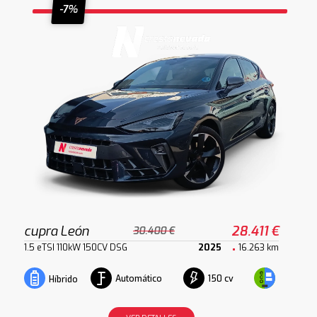
-7%
cupra León
28.411 €
30.400 €
1.5 eTSI 110kW 150CV DSG
2025
16.263 km
Automático
150 cv
Híbrido