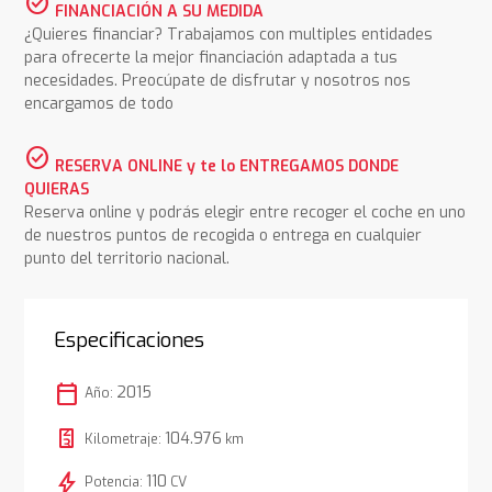
check_circle
FINANCIACIÓN A SU MEDIDA
¿Quieres financiar? Trabajamos con multiples entidades
para ofrecerte la mejor financiación adaptada a tus
necesidades. Preocúpate de disfrutar y nosotros nos
encargamos de todo
check_circle
RESERVA ONLINE y te lo ENTREGAMOS DONDE
QUIERAS
Reserva online y podrás elegir entre recoger el coche en uno
de nuestros puntos de recogida o entrega en cualquier
punto del territorio nacional.
Especificaciones
calendar_today
2015
Año:
104.976
Kilometraje:
km
bolt
110
Potencia:
CV