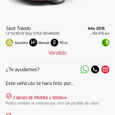
Seat Toledo
Año 2015
1.2 TSI 110 CV StSp STYLE ADVANCED
104.976 km
Gasolina
110 cv
Manual
Vendido
¿Te ayudamos?
Este vehículo te hará feliz por...
check_circle
2 MESES DE PRUEBA o 1000km
Podrá cambiar el vehículo por otro sin pérdida de valor.