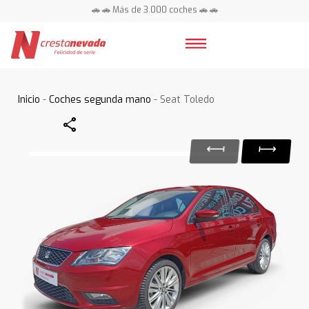
🚗 🚗 Más de 3.000 coches 🚗 🚗
📍 Centros en toda España ⭐
Inicio
-
Coches segunda mano
- Seat Toledo
Share