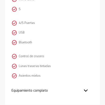
check_circle
5
check_circle
4/5 Puertas
check_circle
USB
check_circle
Bluetooth
check_circle
Control de crucero
check_circle
Lunas traseras tintadas
check_circle
Asientos mixtos
Equipamiento completo