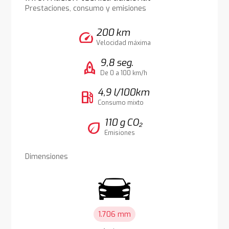
Prestaciones, consumo y emisiones
200 km
speed
Velocidad máxima
9,8 seg.
rocket
De 0 a 100 km/h
4,9 l/100km
local_gas_station
Consumo mixto
110 g CO₂
eco
Emisiones
Dimensiones
1.706 mm