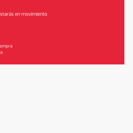
estarás en movimiento
 compra
da