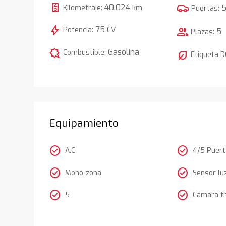
40.024
Kilometraje:
km
Puertas:
bolt
75
Potencia:
CV
group
5
Plazas:
comic_bubble
Gasolina
Combustible:
nest_eco_leaf
Etiqueta 
Equipamiento
check_circle
check_circle
A.C
4/5 Puer
check_circle
check_circle
Mono-zona
Sensor lu
check_circle
check_circle
5
Cámara t