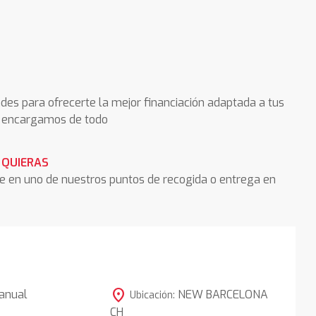
des para ofrecerte la mejor financiación adaptada a tus
os encargamos de todo
 QUIERAS
he en uno de nuestros puntos de recogida o entrega en
location_on
anual
NEW BARCELONA
Ubicación:
CH