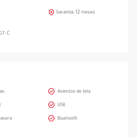
5
local_police
12
Garantía:
meses
C
DGT:
check_circle
tas
Asientos de tela
check_circle
z
USB
check_circle
rasera
Bluetooth