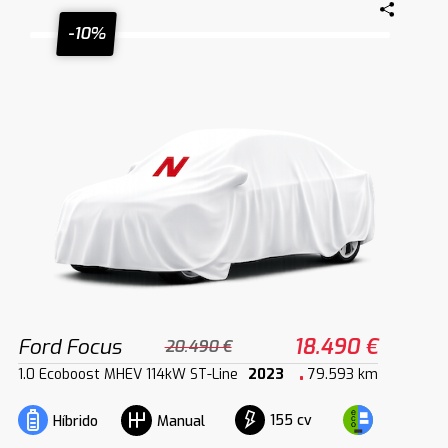
-10%
Ford Focus
18.490 €
20.490 €
1.0 Ecoboost MHEV 114kW ST-Line
2023
79.593 km
155 cv
Híbrido
Manual