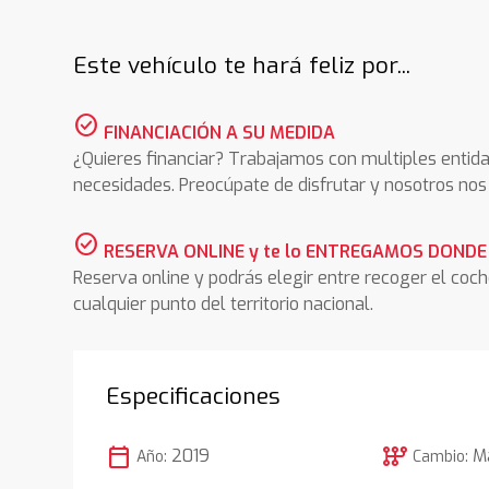
Este vehículo te hará feliz por...
check_circle
FINANCIACIÓN A SU MEDIDA
¿Quieres financiar? Trabajamos con multiples entida
necesidades. Preocúpate de disfrutar y nosotros n
check_circle
RESERVA ONLINE y te lo ENTREGAMOS DONDE
Reserva online y podrás elegir entre recoger el coc
cualquier punto del territorio nacional.
Especificaciones
calendar_today
auto_transmission
2019
M
Año:
Cambio: