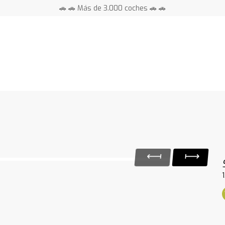
🚗 🚗 Más de 3.000 coches 🚗 🚗
📍 Centros en toda España ⭐