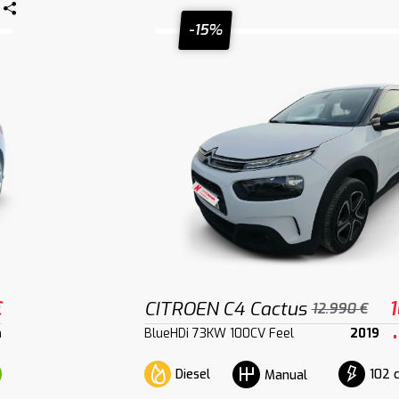
-15%
€
CITROEN C4 Cactus
1
12.990 €
m
BlueHDi 73KW 100CV Feel
2019
Diesel
102 
Manual