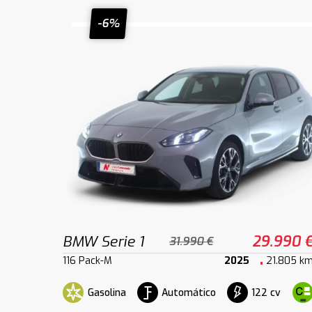
-6%
BMW Serie 1
29.990 
31.990 €
116 Pack-M
2025
21.805 k
Gasolina
Automático
122 cv