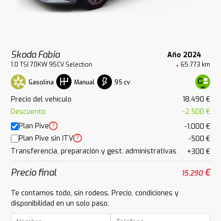
Skoda Fabia
Año 2024
1.0 TSI 70KW 95CV Selection
65.773 km
Gasolina
95 cv
Manual
Precio del vehículo
18.490 €
Descuento
-2.500 €
Plan Pive
?
-1.000 €
Plan Pive sin ITV
?
-500 €
Transferencia, preparación y gest. administrativas
+300 €
Precio final
€
15.290
Te contamos todo, sin rodeos. Precio, condiciones y
disponibilidad en un solo paso.