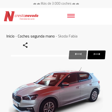
🚗 🚗 Más de 3.000 coches 🚗 🚗
📍 Centros en toda España ⭐
Inicio
-
Coches segunda mano
- Skoda Fabia
Share