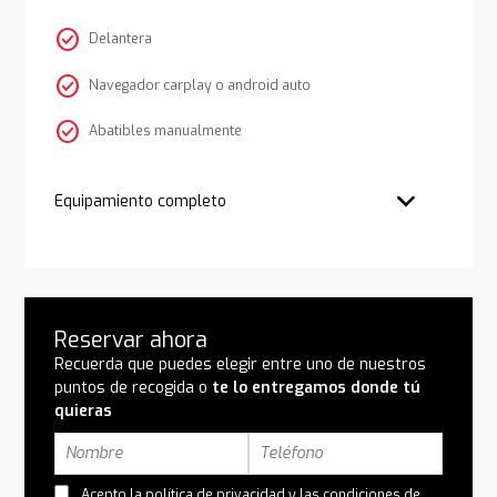
check_circle
Delantera
check_circle
Navegador carplay o android auto
check_circle
Abatibles manualmente
Equipamiento completo
Reservar ahora
Recuerda que puedes elegir entre uno de nuestros
puntos de recogida o
te lo entregamos donde tú
quieras
Acepto la
política de privacidad
y las
condiciones de