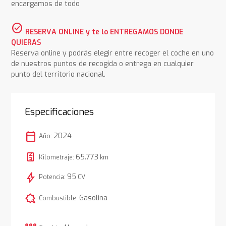
encargamos de todo
check_circle
RESERVA ONLINE y te lo ENTREGAMOS DONDE
QUIERAS
Reserva online y podrás elegir entre recoger el coche en uno
de nuestros puntos de recogida o entrega en cualquier
punto del territorio nacional.
Especificaciones
calendar_today
2024
Año:
65.773
Kilometraje:
km
bolt
95
Potencia:
CV
comic_bubble
Gasolina
Combustible: