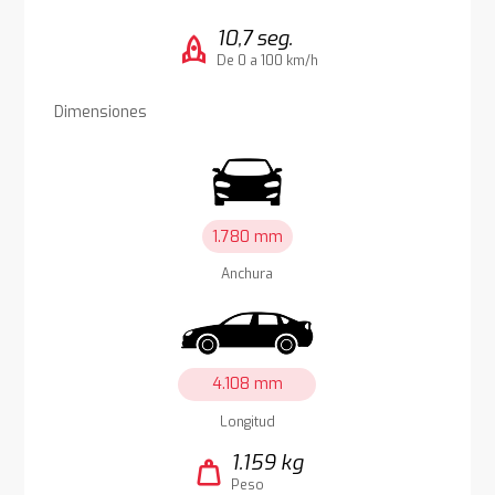
10,7 seg.
rocket
De 0 a 100 km/h
Dimensiones
1.780 mm
Anchura
4.108 mm
Longitud
1.159 kg
weight
Peso