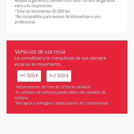
Amplía tu garantía y siéntete más libre. Un año de garantía
extra a tu disposición.
*Total de kilometraje 30.000 km
*No compatible para exceso de kilometraje o uso
profesional
Vehículo de cortesía
La comodidad y la tranquilidad de que siempre
estarás en movimiento
1+1 500 €
1+2 500 €
*Reparaciones de más de 72 horas en taller
*El vehículo de cortesía puede diferir del modelo de
compra
*Recogida y entrega en instalaciones de Crestanevada