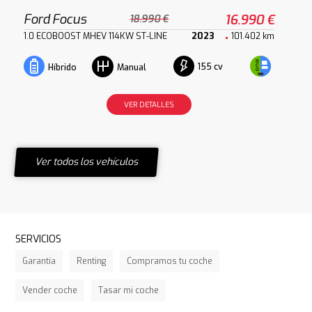
Ford Focus
16.990 €
18.990 €
1.0 ECOBOOST MHEV 114KW ST-LINE
2023
101.402 km
155 cv
Híbrido
Manual
VER DETALLES
Ver todos los vehículos
SERVICIOS
Garantía
Renting
Compramos tu coche
Vender coche
Tasar mi coche