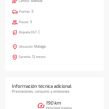
auto_transmission
Manual
Cambio:
5
Puertas:
group
5
Plazas:
nest_eco_leaf
C
Etiqueta DGT:
location_on
Malaga
Ubicación:
local_police
12
Garantía:
meses
Información técnica adicional
Prestaciones, consumo y emisiones
190 km
speed
Velocidad máxima