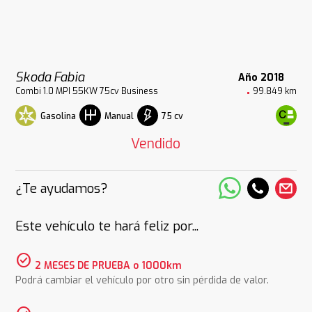
Skoda Fabia
Año 2018
Combi 1.0 MPI 55KW 75cv Business
99.849 km
Gasolina
75 cv
Manual
Vendido
¿Te ayudamos?
Este vehículo te hará feliz por...
check_circle
2 MESES DE PRUEBA o 1000km
Podrá cambiar el vehículo por otro sin pérdida de valor.