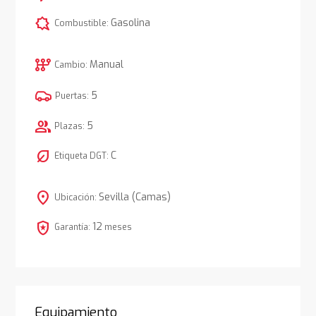
comic_bubble
Gasolina
Combustible:
auto_transmission
Manual
Cambio:
5
Puertas:
group
5
Plazas:
nest_eco_leaf
C
Etiqueta DGT:
location_on
Sevilla (Camas)
Ubicación:
local_police
12
Garantía:
meses
Equipamiento