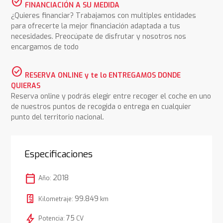
check_circle
FINANCIACIÓN A SU MEDIDA
¿Quieres financiar? Trabajamos con multiples entidades
para ofrecerte la mejor financiación adaptada a tus
necesidades. Preocúpate de disfrutar y nosotros nos
encargamos de todo
check_circle
RESERVA ONLINE y te lo ENTREGAMOS DONDE
QUIERAS
Reserva online y podrás elegir entre recoger el coche en uno
de nuestros puntos de recogida o entrega en cualquier
punto del territorio nacional.
Especificaciones
calendar_today
2018
Año:
99.849
Kilometraje:
km
bolt
75
Potencia:
CV