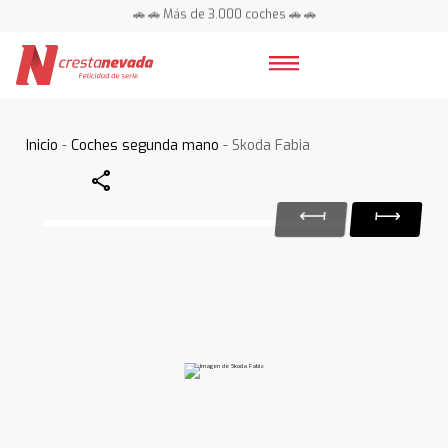
🚗 🚗 Más de 3.000 coches 🚗 🚗
📍 Centros en toda España ⭐
Inicio
-
Coches segunda mano
- Skoda Fabia
Share