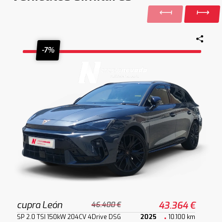
-7%
cupra León
43.364 €
46.400 €
SP 2.0 TSI 150kW 204CV 4Drive DSG
2025
10.100 km