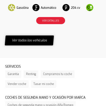
Gasolina
Automático
204 cv
VER DETALLES
Ver todos los vehículos
SERVICIOS
Garantía
Renting
Compramos tu coche
Vender coche
Tasar mi coche
COCHES DE SEGUNDA MANO Y OCASIÓN POR MARCA
Coches de segunda mano y ocasión Alfa Romeo