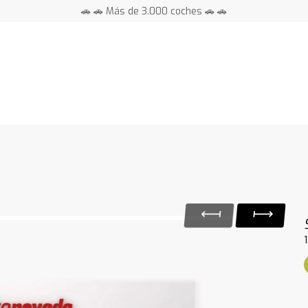
🚗 🚗 Más de 3.000 coches 🚗 🚗
📍 Centros en toda España ⭐