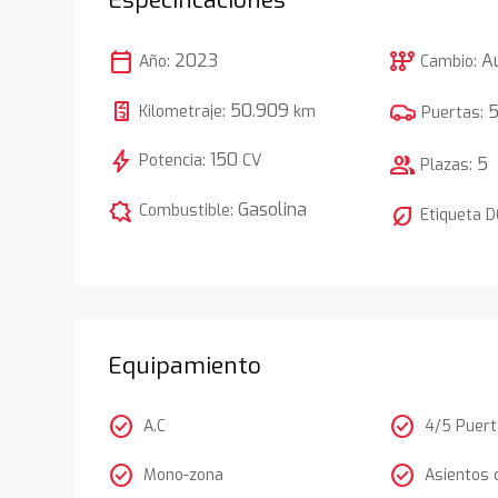
calendar_today
auto_transmission
2023
A
Año:
Cambio:
50.909
Kilometraje:
km
Puertas:
bolt
150
Potencia:
CV
group
5
Plazas:
comic_bubble
Gasolina
Combustible:
nest_eco_leaf
Etiqueta 
Equipamiento
check_circle
check_circle
A.C
4/5 Puer
check_circle
check_circle
Mono-zona
Asientos 