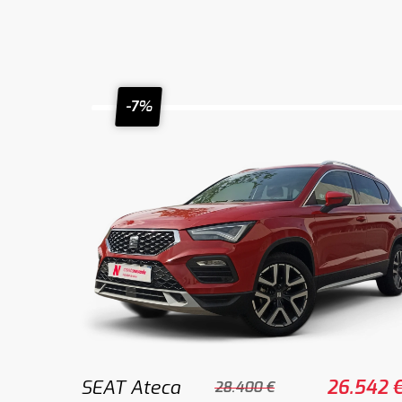
-7%
SEAT Ateca
26.542 
28.400 €