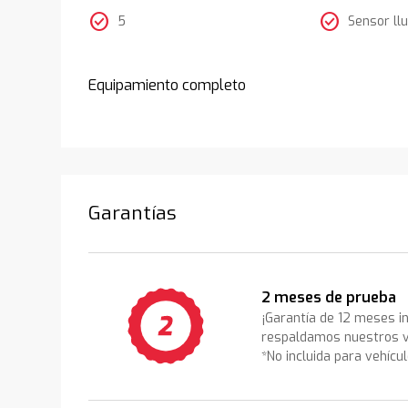
check_circle
check_circle
5
Sensor llu
Equipamiento completo
Garantías
2 meses de prueba
¡Garantía de 12 meses i
respaldamos nuestros v
*No incluida para vehícu