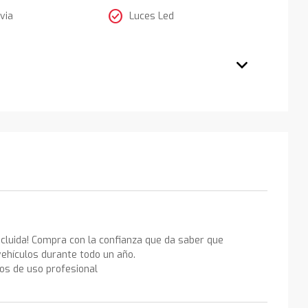
check_circle
via
Luces Led
ncluida! Compra con la confianza que da saber que
ehículos durante todo un año.
los de uso profesional