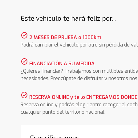
Este vehículo te hará feliz por...
check_circle
2 MESES DE PRUEBA o 1000km
Podrá cambiar el vehículo por otro sin pérdida de val
check_circle
FINANCIACIÓN A SU MEDIDA
¿Quieres financiar? Trabajamos con multiples entida
necesidades. Preocúpate de disfrutar y nosotros n
check_circle
RESERVA ONLINE y te lo ENTREGAMOS DONDE
Reserva online y podrás elegir entre recoger el coc
cualquier punto del territorio nacional.
Especificaciones