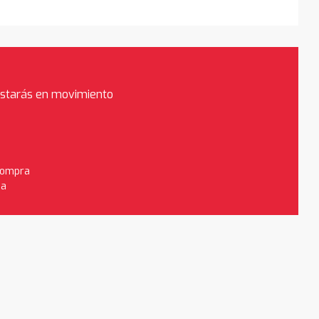
estarás en movimiento
 compra
da