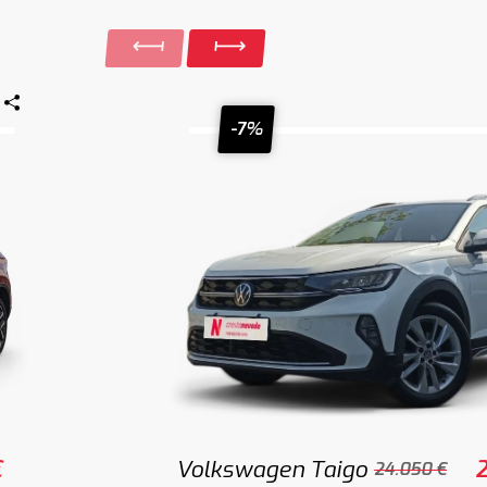
-7%
€
Volkswagen Taigo
2
24.050 €