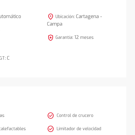
location_on
utomático
Cartagena -
Ubicación:
Campa
5
local_police
12
Garantía:
meses
C
DGT:
check_circle
tas
Control de crucero
check_circle
calefactables
Limitador de velocidad