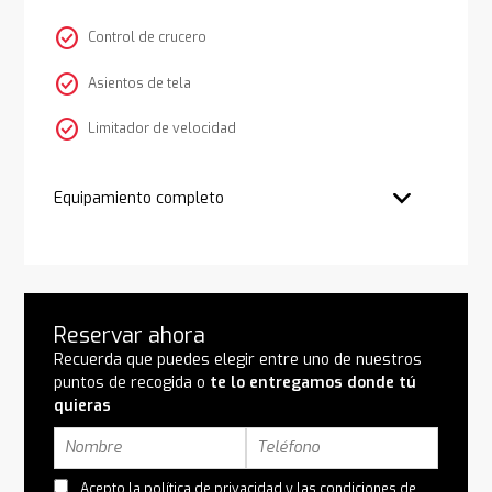
check_circle
Control de crucero
check_circle
Asientos de tela
check_circle
Limitador de velocidad
Equipamiento completo
Reservar ahora
Recuerda que puedes elegir entre uno de nuestros
puntos de recogida o
te lo entregamos donde tú
quieras
Acepto la
política de privacidad
y las
condiciones de