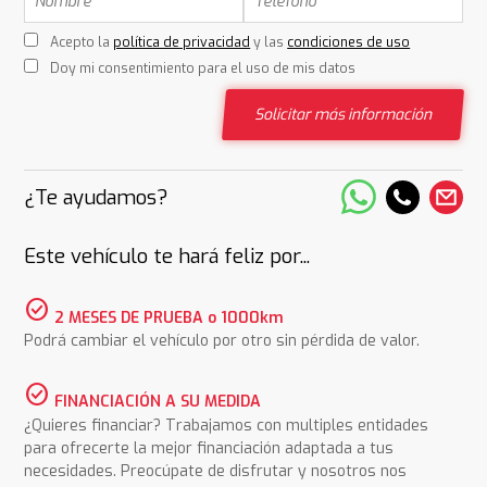
Acepto la
política de privacidad
y las
condiciones de uso
Doy mi consentimiento para el uso de mis datos
Solicitar más información
¿Te ayudamos?
Este vehículo te hará feliz por...
check_circle
2 MESES DE PRUEBA o 1000km
Podrá cambiar el vehículo por otro sin pérdida de valor.
check_circle
FINANCIACIÓN A SU MEDIDA
¿Quieres financiar? Trabajamos con multiples entidades
para ofrecerte la mejor financiación adaptada a tus
necesidades. Preocúpate de disfrutar y nosotros nos