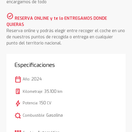
encargamos de todo
check_circle
RESERVA ONLINE y te lo ENTREGAMOS DONDE
QUIERAS
Reserva online y podrás elegir entre recoger el coche en uno
de nuestros puntos de recogida o entrega en cualquier
punto del territorio nacional.
Especificaciones
calendar_today
2024
Año:
35.100
Kilometraje:
km
bolt
150
Potencia:
CV
comic_bubble
Gasolina
Combustible: