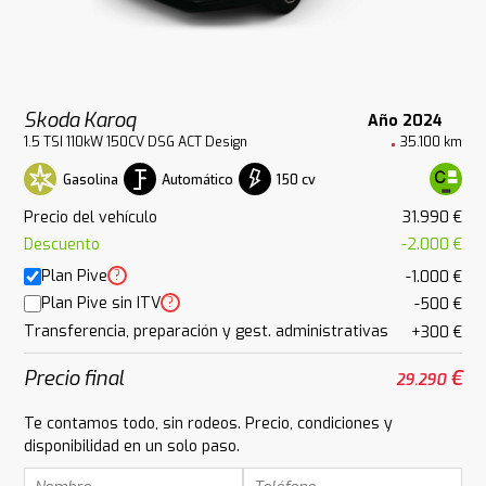
Skoda Karoq
Año 2024
1.5 TSI 110kW 150CV DSG ACT Design
35.100 km
Gasolina
Automático
150 cv
Precio del vehículo
31.990 €
Descuento
-2.000 €
Plan Pive
?
-1.000 €
Plan Pive sin ITV
?
-500 €
Transferencia, preparación y gest. administrativas
+300 €
Precio final
€
29.290
Te contamos todo, sin rodeos. Precio, condiciones y
disponibilidad en un solo paso.