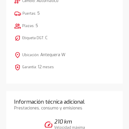
auto_transmission
Automático
Cambio:
5
Puertas:
group
5
Plazas:
nest_eco_leaf
C
Etiqueta DGT:
location_on
Antequera W
Ubicación:
local_police
12
Garantía:
meses
Información técnica adicional
Prestaciones, consumo y emisiones
210 km
speed
Velocidad máxima