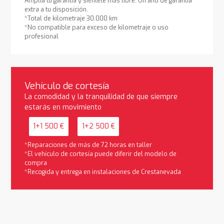
Amplía tu garantía y siéntete más libre. Un año de garantía
extra a tu disposición.
*Total de kilometraje 30.000 km
*No compatible para exceso de kilometraje o uso
profesional
Vehículo de cortesía
La comodidad y la tranquilidad de que siempre
estarás en movimiento
1+1 500 €
1+2 500 €
*Reparaciones de más de 72 horas en taller
*El vehículo de cortesía puede diferir del modelo de
compra
*Recogida y entrega en instalaciones de Crestanevada