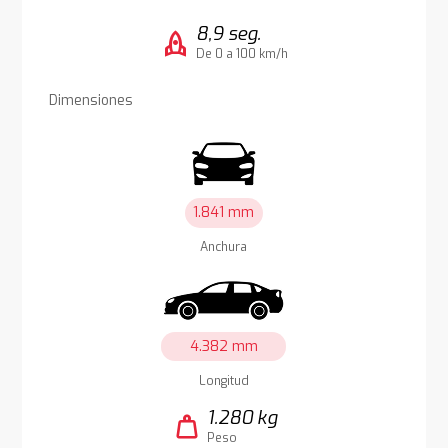
8,9 seg.
rocket
De 0 a 100 km/h
Dimensiones
1.841 mm
Anchura
4.382 mm
Longitud
1.280 kg
weight
Peso