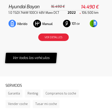
Hyundai Bayon
14.490 €
16.490 €
1.0 TGDI 74kW 100CV 48V Maxx DCT
2022
106.500 km
101 cv
Híbrido
Manual
VER DETALLES
Ver todos los vehículos
SERVICIOS
Garantía
Renting
Compramos tu coche
Vender coche
Tasar mi coche