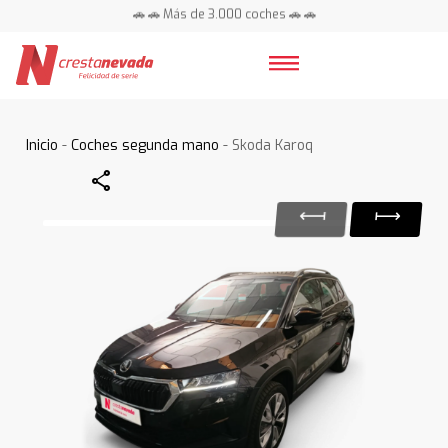
🚗 🚗 Más de 3.000 coches 🚗 🚗
📍 Centros en toda España ⭐
Inicio
-
Coches segunda mano
- Skoda Karoq
Share