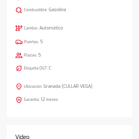
comic_bubble
Gasolina
Combustible:
auto_transmission
Automático
Cambio:
5
Puertas:
group
5
Plazas:
nest_eco_leaf
C
Etiqueta DGT:
location_on
Granada (CULLAR VEGA)
Ubicación:
local_police
12
Garantía:
meses
Vídeo