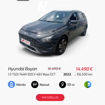
Hyundai Bayon
14.490 €
16.490 €
1.0 TGDI 74kW 100CV 48V Maxx DCT
2022
106.500 km
101 cv
Híbrido
Manual
VER DETALLES