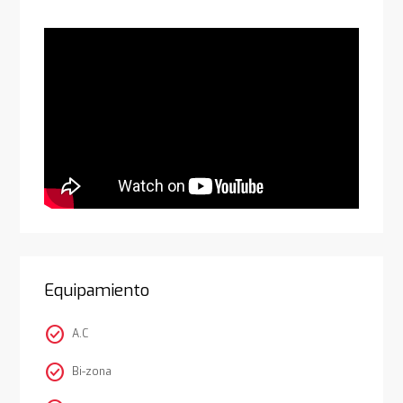
Equipamiento
check_circle
A.C
check_circle
Bi-zona