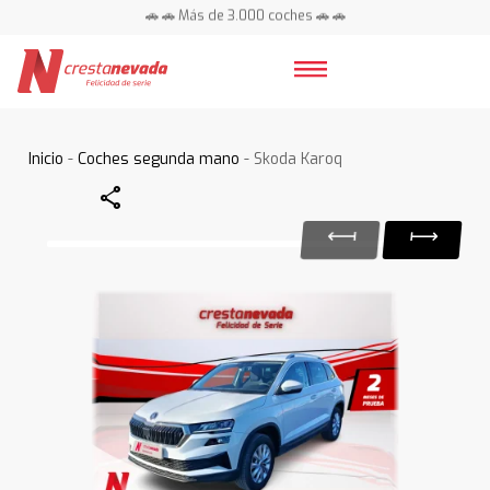
🚗 🚗 Más de 3.000 coches 🚗 🚗
📍 Centros en toda España ⭐
Inicio
-
Coches segunda mano
- Skoda Karoq
Share