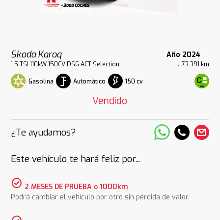
Skoda Karoq
Año 2024
1.5 TSI 110kW 150CV DSG ACT Selection
73.391 km
Gasolina
Automático
150 cv
Vendido
¿Te ayudamos?
Este vehículo te hará feliz por...
check_circle
2 MESES DE PRUEBA o 1000km
Podrá cambiar el vehículo por otro sin pérdida de valor.