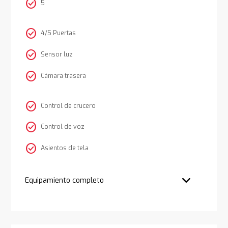
check_circle
5
check_circle
4/5 Puertas
check_circle
Sensor luz
check_circle
Cámara trasera
check_circle
Control de crucero
check_circle
Control de voz
check_circle
Asientos de tela
Equipamiento completo