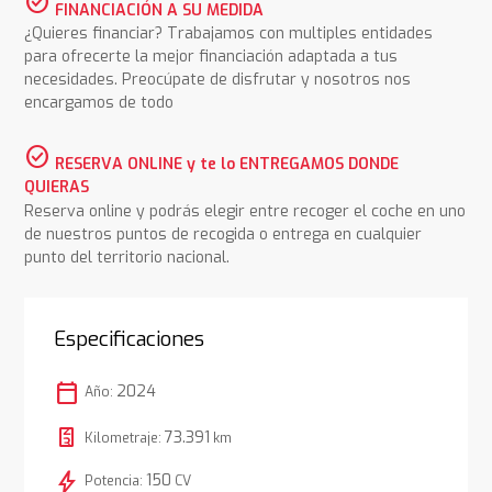
check_circle
FINANCIACIÓN A SU MEDIDA
¿Quieres financiar? Trabajamos con multiples entidades
para ofrecerte la mejor financiación adaptada a tus
necesidades. Preocúpate de disfrutar y nosotros nos
encargamos de todo
check_circle
RESERVA ONLINE y te lo ENTREGAMOS DONDE
QUIERAS
Reserva online y podrás elegir entre recoger el coche en uno
de nuestros puntos de recogida o entrega en cualquier
punto del territorio nacional.
Especificaciones
calendar_today
2024
Año:
73.391
Kilometraje:
km
bolt
150
Potencia:
CV