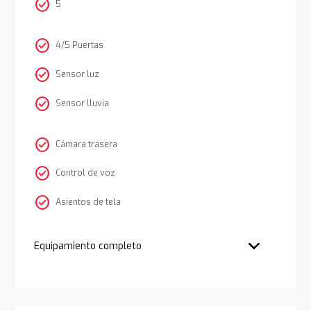
check_circle
5
check_circle
4/5 Puertas
check_circle
Sensor luz
check_circle
Sensor lluvia
check_circle
Cámara trasera
check_circle
Control de voz
check_circle
Asientos de tela
Equipamiento completo