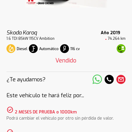
Skoda Karoq
Año 2019
1.6 TDI 85kW 115CV Ambition
74.264 km
Diesel
Automático
116 cv
Vendido
¿Te ayudamos?
Este vehículo te hará feliz por...
check_circle
2 MESES DE PRUEBA o 1000km
Podrá cambiar el vehículo por otro sin pérdida de valor.