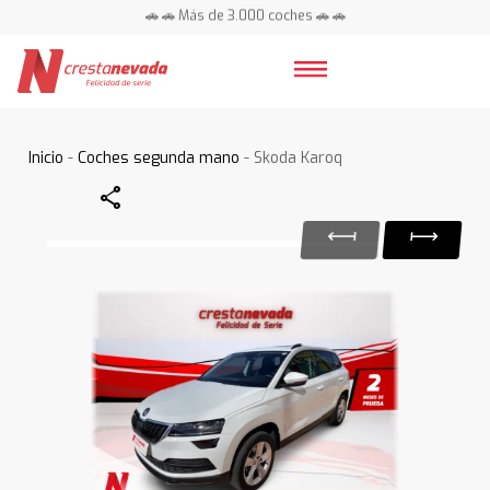
🚗 🚗 Más de 3.000 coches 🚗 🚗
📍 Centros en toda España ⭐
Inicio
-
Coches segunda mano
- Skoda Karoq
Share