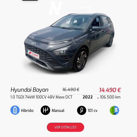
Hyundai Bayon
14.490 €
16.490 €
1.0 TGDI 74kW 100CV 48V Maxx DCT
2022
106.500 km
101 cv
Híbrido
Manual
VER DETALLES