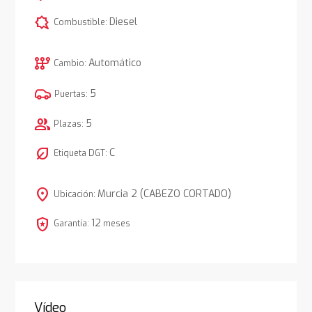
comic_bubble
Diesel
Combustible:
auto_transmission
Automático
Cambio:
5
Puertas:
group
5
Plazas:
nest_eco_leaf
C
Etiqueta DGT:
location_on
Murcia 2 (CABEZO CORTADO)
Ubicación:
local_police
12
Garantía:
meses
Vídeo