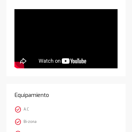
Equipamiento
check_circle
A.C
check_circle
Bi-zona