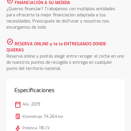
check_circle
FINANCIACIÓN A SU MEDIDA
¿Quieres financiar? Trabajamos con multiples entidades
para ofrecerte la mejor financiación adaptada a tus
necesidades. Preocúpate de disfrutar y nosotros nos
encargamos de todo
check_circle
RESERVA ONLINE y te lo ENTREGAMOS DONDE
QUIERAS
Reserva online y podrás elegir entre recoger el coche en uno
de nuestros puntos de recogida o entrega en cualquier
punto del territorio nacional.
Especificaciones
calendar_today
2019
Año:
74.264
Kilometraje:
km
bolt
116
Potencia:
CV