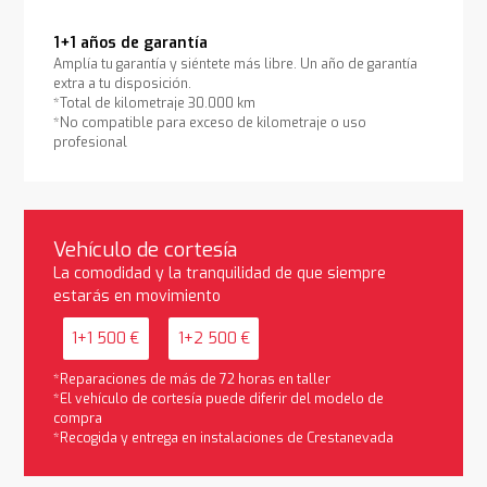
1+1 años de garantía
Amplía tu garantía y siéntete más libre. Un año de garantía
extra a tu disposición.
*Total de kilometraje 30.000 km
*No compatible para exceso de kilometraje o uso
profesional
Vehículo de cortesía
La comodidad y la tranquilidad de que siempre
estarás en movimiento
1+1 500 €
1+2 500 €
*Reparaciones de más de 72 horas en taller
*El vehículo de cortesía puede diferir del modelo de
compra
*Recogida y entrega en instalaciones de Crestanevada