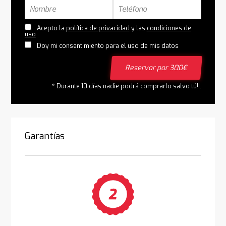
Acepto la
política de privacidad
y las
condiciones de
uso
Doy mi consentimiento para el uso de mis datos
Reservar por 300€
* Durante 10 días nadie podrá comprarlo salvo tú!!.
Garantías