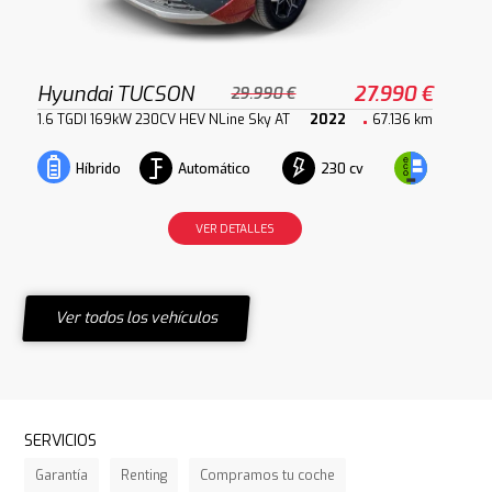
Hyundai TUCSON
27.990 €
29.990 €
1.6 TGDI 169kW 230CV HEV NLine Sky AT
2022
67.136 km
Automático
230 cv
Híbrido
VER DETALLES
Ver todos los vehículos
SERVICIOS
Garantía
Renting
Compramos tu coche