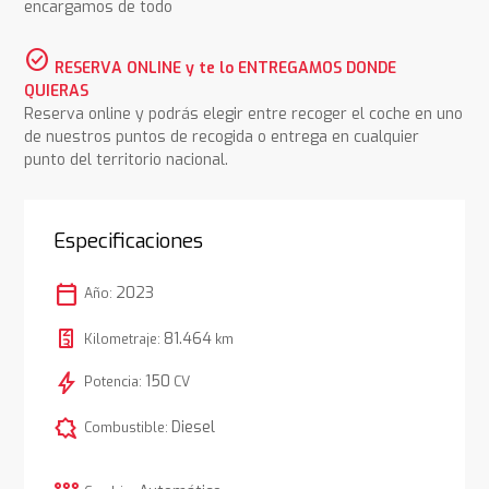
encargamos de todo
check_circle
RESERVA ONLINE y te lo ENTREGAMOS DONDE
QUIERAS
Reserva online y podrás elegir entre recoger el coche en uno
de nuestros puntos de recogida o entrega en cualquier
punto del territorio nacional.
Especificaciones
calendar_today
2023
Año:
81.464
Kilometraje:
km
bolt
150
Potencia:
CV
comic_bubble
Diesel
Combustible: