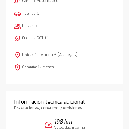
auto_transmission
Automático
Cambio:
5
Puertas:
group
7
Plazas:
nest_eco_leaf
C
Etiqueta DGT:
location_on
Murcia 3 (Atalayas)
Ubicación:
local_police
12
Garantía:
meses
Información técnica adicional
Prestaciones, consumo y emisiones
198 km
speed
Velocidad máxima