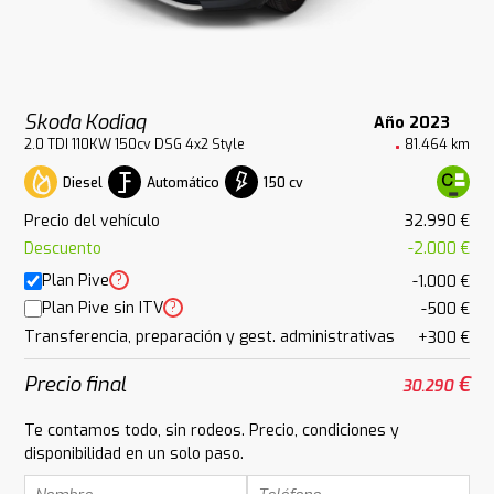
Skoda Kodiaq
Año 2023
2.0 TDI 110KW 150cv DSG 4x2 Style
81.464 km
Diesel
Automático
150 cv
Precio del vehículo
32.990 €
Descuento
-2.000 €
Plan Pive
?
-1.000 €
Plan Pive sin ITV
?
-500 €
Transferencia, preparación y gest. administrativas
+300 €
Precio final
€
30.290
Te contamos todo, sin rodeos. Precio, condiciones y
disponibilidad en un solo paso.