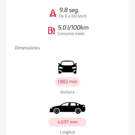
9,8 seg.
rocket
De 0 a 100 km/h
5,0 l/100km
local_gas_station
Consumo mixto
Dimensiones
1.882 mm
Anchura
4.697 mm
Longitud