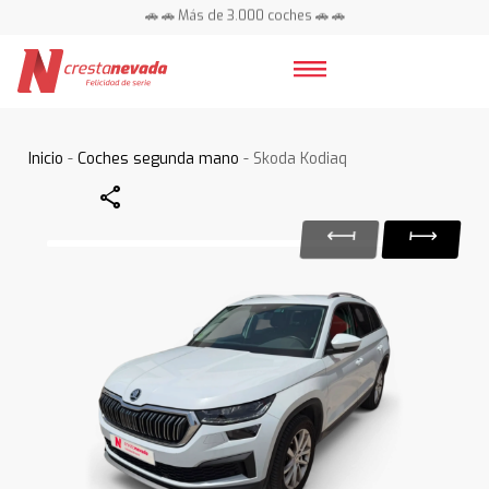
🚗 🚗 Más de 3.000 coches 🚗 🚗
📍 Centros en toda España ⭐
Inicio
-
Coches segunda mano
- Skoda Kodiaq
Share