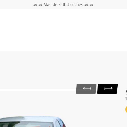
🚗 🚗 Más de 3.000 coches 🚗 🚗
📍 Centros en toda España ⭐