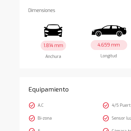
Dimensiones
4.659 mm
1.814 mm
Longitud
Anchura
Equipamiento
check_circle
check_circle
A.C
4/5 Puer
check_circle
check_circle
Bi-zona
Sensor lu
5
Cámara t