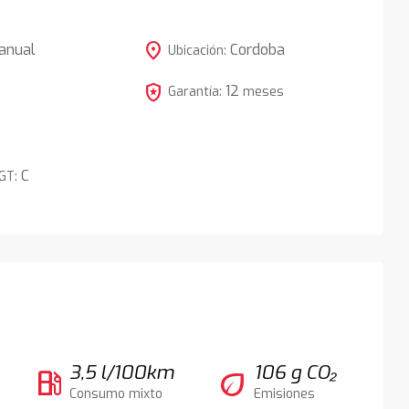
location_on
anual
Cordoba
Ubicación:
local_police
12
5
Garantía:
meses
C
DGT:
3,5 l/100km
106 g CO₂
local_gas_station
eco
Consumo mixto
Emisiones