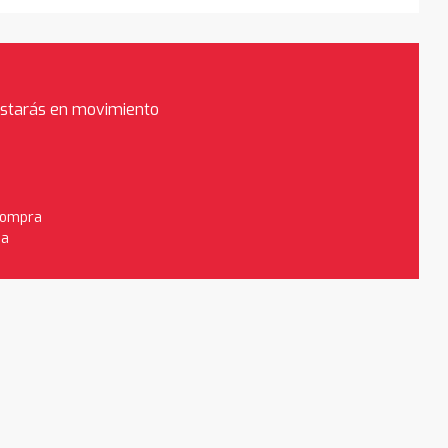
estarás en movimiento
 compra
da