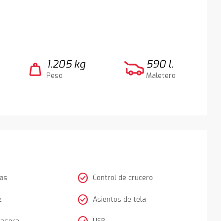
1.205 kg
590 l.
weight
Peso
Maletero
check_circle
tas
Control de crucero
check_circle
z
Asientos de tela
rasera
USB