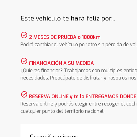
Este vehículo te hará feliz por...
check_circle
2 MESES DE PRUEBA o 1000km
Podrá cambiar el vehículo por otro sin pérdida de val
check_circle
FINANCIACIÓN A SU MEDIDA
¿Quieres financiar? Trabajamos con multiples entida
necesidades. Preocúpate de disfrutar y nosotros n
check_circle
RESERVA ONLINE y te lo ENTREGAMOS DONDE
Reserva online y podrás elegir entre recoger el coc
cualquier punto del territorio nacional.
Especificaciones