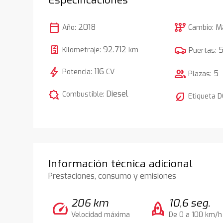
calendar_today
auto_transmission
2018
M
Año:
Cambio:
92.712
Kilometraje:
km
Puertas:
bolt
116
Potencia:
CV
group
5
Plazas:
comic_bubble
Diesel
Combustible:
nest_eco_leaf
Etiqueta 
Información técnica adicional
Prestaciones, consumo y emisiones
206 km
10,6 seg.
speed
rocket
Velocidad máxima
De 0 a 100 km/h