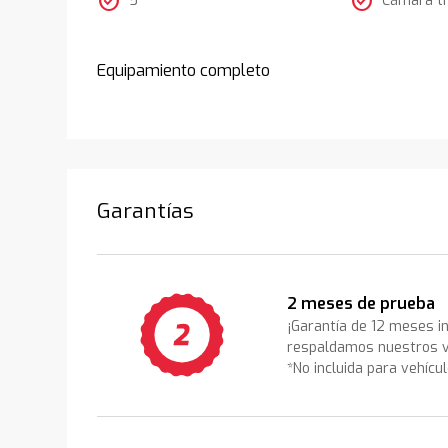
check_circle
check_circle
Equipamiento completo
Garantías
2 meses de prueba
¡Garantía de 12 meses i
respaldamos nuestros v
*No incluida para vehícu