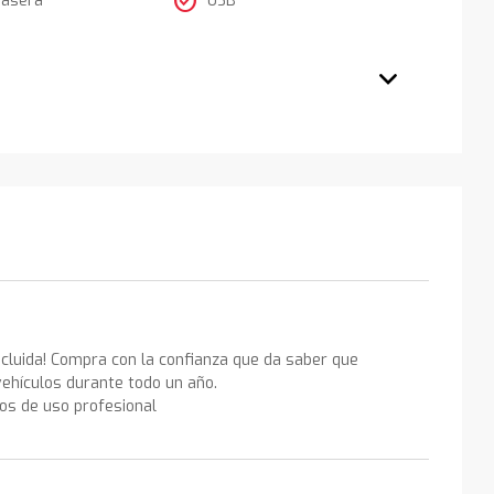
check_circle
ncluida! Compra con la confianza que da saber que
ehículos durante todo un año.
los de uso profesional