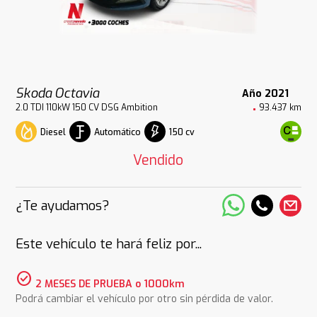
Skoda Octavia
Año 2021
2.0 TDI 110kW 150 CV DSG Ambition
93.437 km
Diesel
Automático
150 cv
Vendido
¿Te ayudamos?
Este vehículo te hará feliz por...
check_circle
2 MESES DE PRUEBA o 1000km
Podrá cambiar el vehículo por otro sin pérdida de valor.