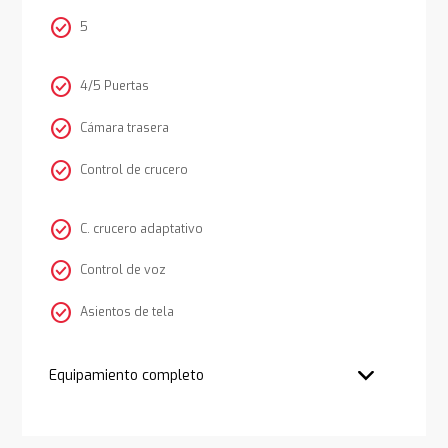
check_circle
5
check_circle
4/5 Puertas
check_circle
Cámara trasera
check_circle
Control de crucero
check_circle
C. crucero adaptativo
check_circle
Control de voz
check_circle
Asientos de tela
Equipamiento completo