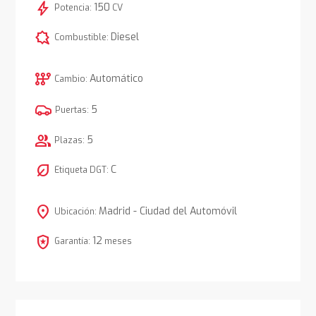
bolt
150
Potencia:
CV
comic_bubble
Diesel
Combustible:
auto_transmission
Automático
Cambio:
5
Puertas:
group
5
Plazas:
nest_eco_leaf
C
Etiqueta DGT:
location_on
Madrid - Ciudad del Automóvil
Ubicación:
local_police
12
Garantía:
meses