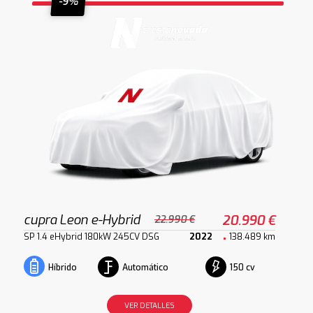
-9%
cupra Leon e-Hybrid
20.990 €
22.990 €
SP 1.4 eHybrid 180kW 245CV DSG
2022
138.489 km
Automático
150 cv
Híbrido
VER DETALLES