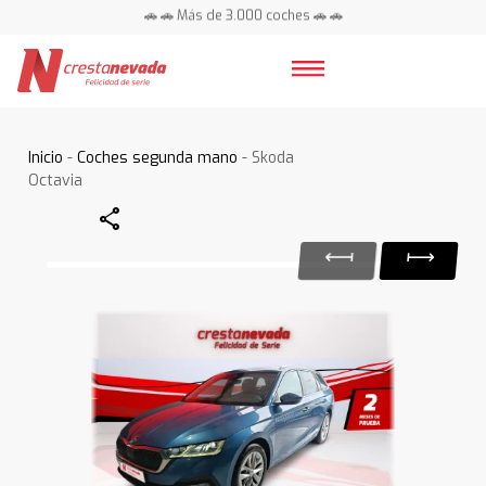
🚗 🚗 Más de 3.000 coches 🚗 🚗
📍 Centros en toda España ⭐
Inicio
-
Coches segunda mano
- Skoda
Octavia
Share