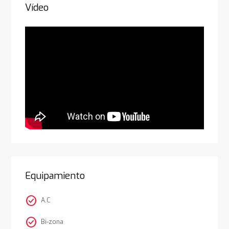
Vídeo
Equipamiento
check_circle
A.C
check_circle
Bi-zona