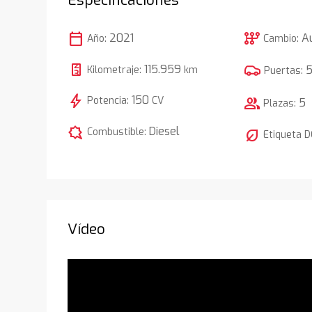
calendar_today
auto_transmission
2021
A
Año:
Cambio:
115.959
Kilometraje:
km
Puertas:
bolt
150
Potencia:
CV
group
5
Plazas:
comic_bubble
Diesel
Combustible:
nest_eco_leaf
Etiqueta 
Vídeo