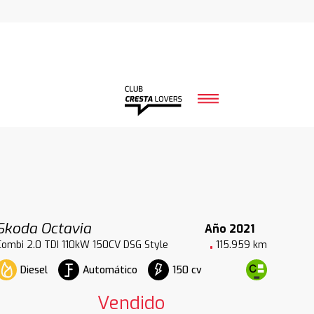
Skoda Octavia
Año 2021
Combi 2.0 TDI 110kW 150CV DSG Style
115.959 km
Diesel
Automático
150 cv
Vendido