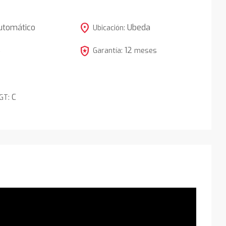
location_on
utomático
Ubeda
Ubicación:
local_police
12
5
Garantía:
meses
C
DGT: