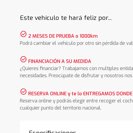
Este vehículo te hará feliz por...
check_circle
2 MESES DE PRUEBA o 1000km
Podrá cambiar el vehículo por otro sin pérdida de val
check_circle
FINANCIACIÓN A SU MEDIDA
¿Quieres financiar? Trabajamos con multiples entida
necesidades. Preocúpate de disfrutar y nosotros n
check_circle
RESERVA ONLINE y te lo ENTREGAMOS DONDE
Reserva online y podrás elegir entre recoger el coc
cualquier punto del territorio nacional.
Especificaciones