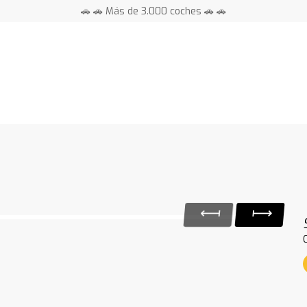
🚗 🚗 Más de 3.000 coches 🚗 🚗
📍 Centros en toda España ⭐