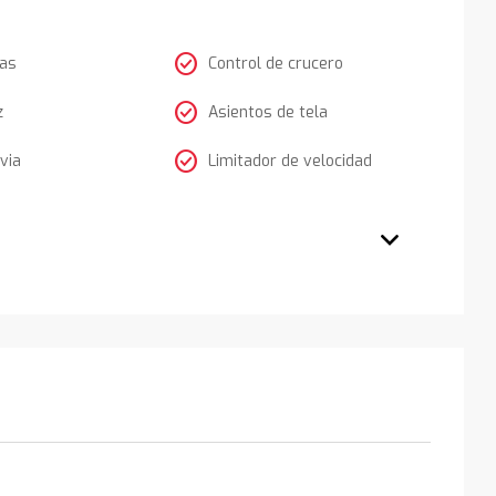
check_circle
tas
Control de crucero
check_circle
z
Asientos de tela
check_circle
via
Limitador de velocidad