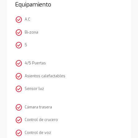
Equipamiento
check_circle
A.C
check_circle
Bi-zona
check_circle
5
check_circle
4/5 Puertas
check_circle
Asientos calefactables
check_circle
Sensor luz
check_circle
Cámara trasera
check_circle
Control de crucero
check_circle
Control de voz