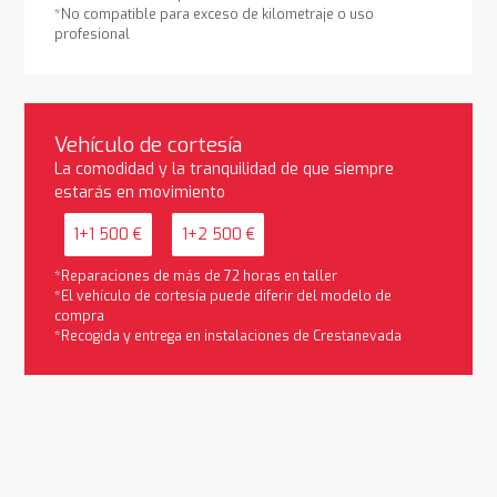
*No compatible para exceso de kilometraje o uso
profesional
Vehículo de cortesía
La comodidad y la tranquilidad de que siempre
estarás en movimiento
1+1 500 €
1+2 500 €
*Reparaciones de más de 72 horas en taller
*El vehículo de cortesía puede diferir del modelo de
compra
*Recogida y entrega en instalaciones de Crestanevada