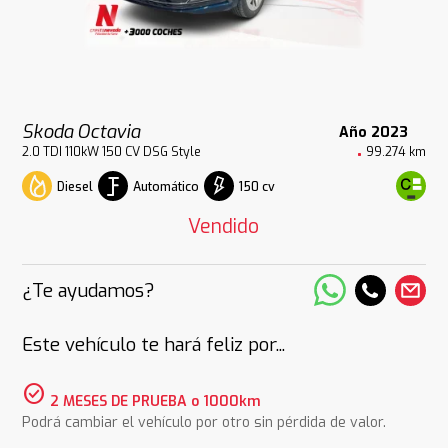
Skoda Octavia
Año 2023
2.0 TDI 110kW 150 CV DSG Style
99.274 km
Diesel
Automático
150 cv
Vendido
¿Te ayudamos?
Este vehículo te hará feliz por...
check_circle
2 MESES DE PRUEBA o 1000km
Podrá cambiar el vehículo por otro sin pérdida de valor.