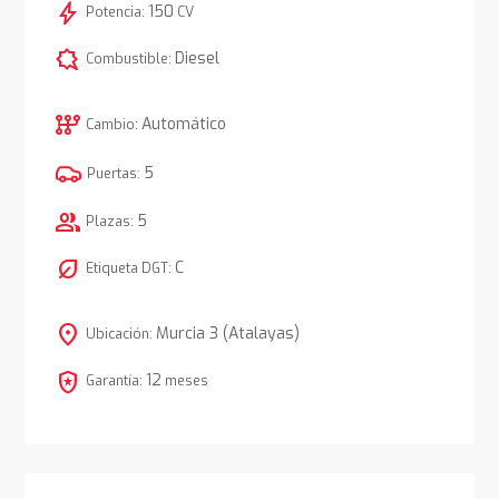
bolt
150
Potencia:
CV
comic_bubble
Diesel
Combustible:
auto_transmission
Automático
Cambio:
5
Puertas:
group
5
Plazas:
nest_eco_leaf
C
Etiqueta DGT:
location_on
Murcia 3 (Atalayas)
Ubicación:
local_police
12
Garantía:
meses