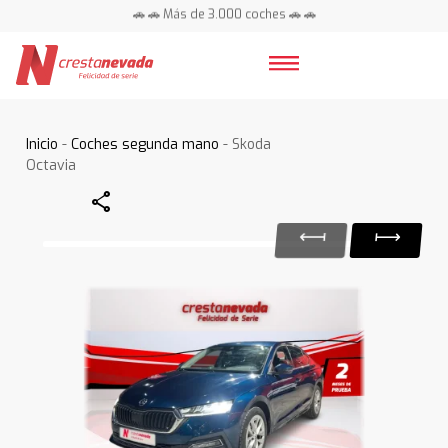
🚗 🚗 Más de 3.000 coches 🚗 🚗
📍 Centros en toda España ⭐
Inicio
-
Coches segunda mano
- Skoda
Octavia
Share