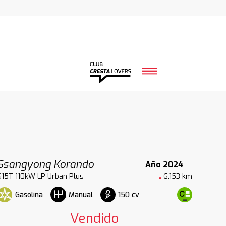
Ssangyong Korando
Año 2024
G15T 110kW LP Urban Plus
6.153 km
Gasolina
150 cv
Manual
Vendido