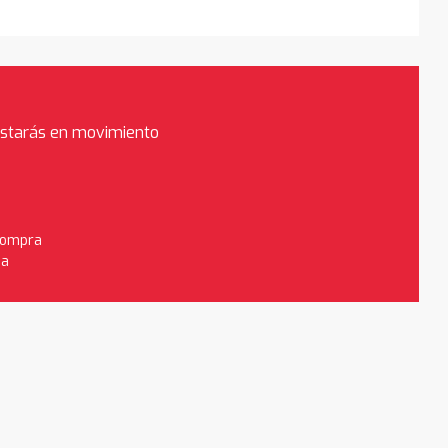
estarás en movimiento
 compra
da