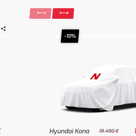
-10%
€
Hyundai Kona
19.490 €