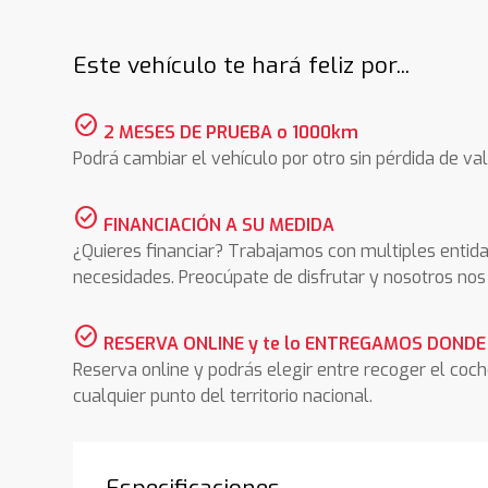
Este vehículo te hará feliz por...
check_circle
2 MESES DE PRUEBA o 1000km
Podrá cambiar el vehículo por otro sin pérdida de val
check_circle
FINANCIACIÓN A SU MEDIDA
¿Quieres financiar? Trabajamos con multiples entida
necesidades. Preocúpate de disfrutar y nosotros n
check_circle
RESERVA ONLINE y te lo ENTREGAMOS DONDE
Reserva online y podrás elegir entre recoger el coc
cualquier punto del territorio nacional.
Especificaciones