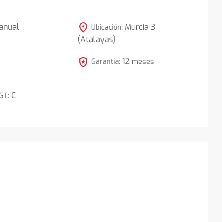
location_on
anual
Murcia 3
Ubicación:
(Atalayas)
5
local_police
12
Garantía:
meses
C
DGT: