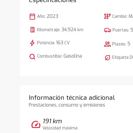
calendar_today
auto_transmission
2023
M
Año:
Cambio:
34.924
Kilometraje:
km
Puertas:
bolt
163
Potencia:
CV
group
5
Plazas:
comic_bubble
Gasolina
Combustible:
nest_eco_leaf
Etiqueta 
Información técnica adicional
Prestaciones, consumo y emisiones
191 km
speed
Velocidad máxima