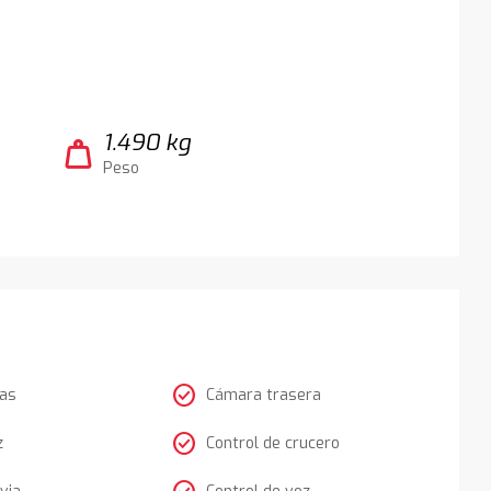
1.490 kg
weight
Peso
check_circle
tas
Cámara trasera
check_circle
z
Control de crucero
via
Control de voz