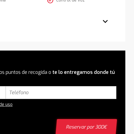
check_circle
os puntos de recogida o
te lo entregamos donde tú
 de uso
Reservar por 300€