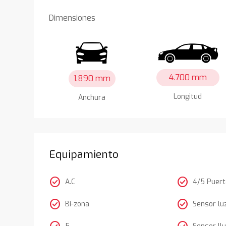
Dimensiones
4.700 mm
1.890 mm
Longitud
Anchura
Equipamiento
check_circle
check_circle
A.C
4/5 Puer
check_circle
check_circle
Bi-zona
Sensor lu
5
Sensor llu