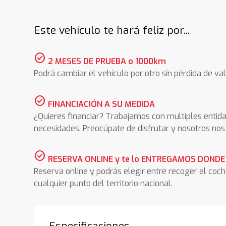
Este vehículo te hará feliz por...
check_circle
2 MESES DE PRUEBA o 1000km
Podrá cambiar el vehículo por otro sin pérdida de val
check_circle
FINANCIACIÓN A SU MEDIDA
¿Quieres financiar? Trabajamos con multiples entida
necesidades. Preocúpate de disfrutar y nosotros n
check_circle
RESERVA ONLINE y te lo ENTREGAMOS DONDE
Reserva online y podrás elegir entre recoger el coc
cualquier punto del territorio nacional.
Especificaciones