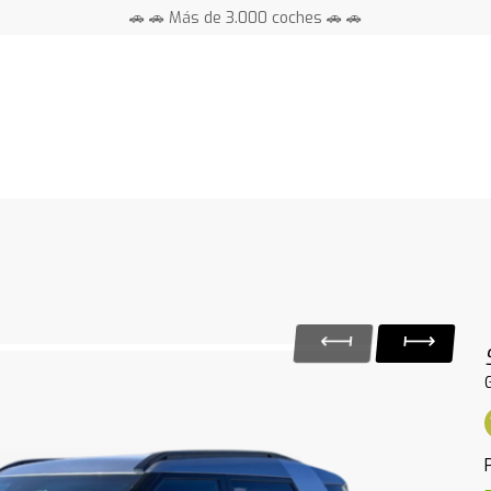
🚗 🚗 Más de 3.000 coches 🚗 🚗
📍 Centros en toda España ⭐