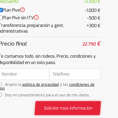
Descuento
-5.500 €
Plan Pive
?
-1.000 €
Plan Pive sin ITV
?
-500 €
Transferencia, preparación y gest.
+300 €
administrativas
Precio final
€
22.790
Te contamos todo, sin rodeos. Precio, condiciones y
disponibilidad en un solo paso.
Acepto la
política de privacidad
y las
condiciones de
uso
Doy mi consentimiento para el uso de mis datos
Solicitar más información