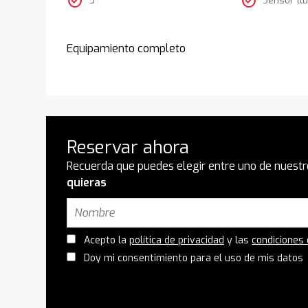
check_circle
check_circle
Equipamiento completo
Reservar ahora
Recuerda que puedes elegir entre uno de nuestr
quieras
Acepto la
política de privacidad
y las
condiciones
Doy mi consentimiento para el uso de mis datos