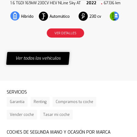
1.6 TGDI 169kW 230CV HEV NLine Sky AT
2022
67.136 km
Automático
230 cv
Híbrido
VER DETALLES
Ver todos los vehículos
SERVICIOS
Garantía
Renting
Compramos tu coche
Vender coche
Tasar mi coche
COCHES DE SEGUNDA MANO Y OCASIÓN POR MARCA