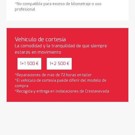
*No compatible para exceso de kilometraje o uso
profesional
Vehículo de cortesía
La comodidad y la tranquilidad de que siempre
estarás en movimiento
1+1 500 €
1+2 500 €
*Reparaciones de más de 72 horas en taller
*El vehículo de cortesía puede diferir del modelo de
compra
*Recogida y entrega en instalaciones de Crestanevada