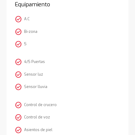
Equipamiento
check_circle
A.C
check_circle
Bi-zona
check_circle
5
check_circle
4/5 Puertas
check_circle
Sensor luz
check_circle
Sensor lluvia
check_circle
Control de crucero
check_circle
Control de voz
check_circle
Asientos de piel