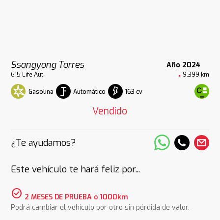
Ssangyong Torres
Año 2024
G15 Life Aut.
9.399 km
Gasolina
Automático
163 cv
Vendido
¿Te ayudamos?
Este vehículo te hará feliz por...
check_circle
2 MESES DE PRUEBA o 1000km
Podrá cambiar el vehículo por otro sin pérdida de valor.