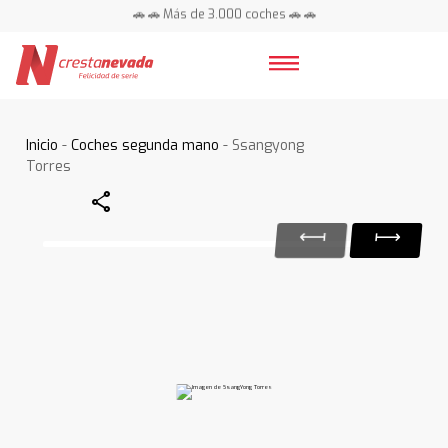
🚗 🚗 Más de 3.000 coches 🚗 🚗
📍 Centros en toda España ⭐
Inicio
-
Coches segunda mano
- Ssangyong
Torres
Share