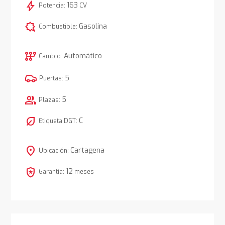
bolt
163
Potencia:
CV
comic_bubble
Gasolina
Combustible:
auto_transmission
Automático
Cambio:
5
Puertas:
group
5
Plazas:
nest_eco_leaf
C
Etiqueta DGT:
location_on
Cartagena
Ubicación:
local_police
12
Garantía:
meses