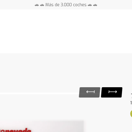
🚗 🚗 Más de 3.000 coches 🚗 🚗
📍 Centros en toda España ⭐