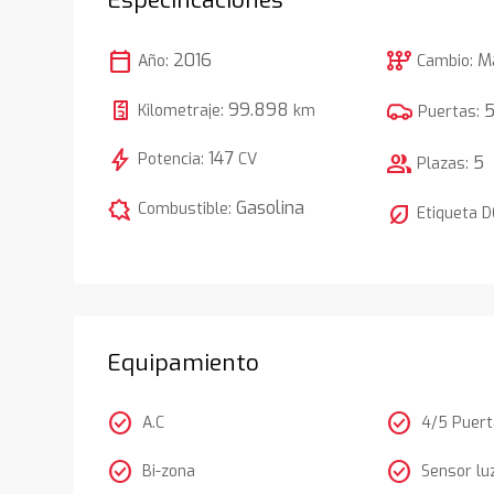
calendar_today
auto_transmission
2016
M
Año:
Cambio:
99.898
Kilometraje:
km
Puertas:
bolt
147
Potencia:
CV
group
5
Plazas:
comic_bubble
Gasolina
Combustible:
nest_eco_leaf
Etiqueta 
Equipamiento
check_circle
check_circle
A.C
4/5 Puer
check_circle
check_circle
Bi-zona
Sensor lu