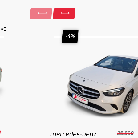
-4%
0
mercedes-benz
25.890