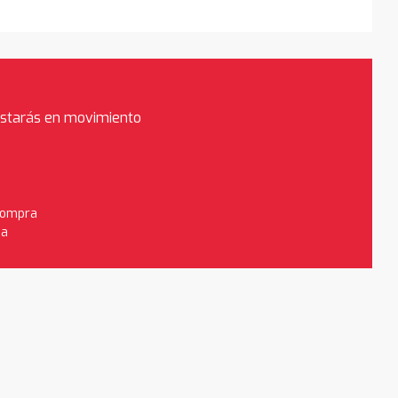
estarás en movimiento
 compra
da