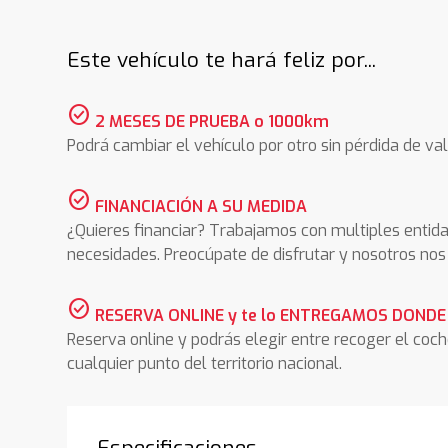
Este vehículo te hará feliz por...
check_circle
2 MESES DE PRUEBA o 1000km
Podrá cambiar el vehículo por otro sin pérdida de val
check_circle
FINANCIACIÓN A SU MEDIDA
¿Quieres financiar? Trabajamos con multiples entida
necesidades. Preocúpate de disfrutar y nosotros n
check_circle
RESERVA ONLINE y te lo ENTREGAMOS DONDE
Reserva online y podrás elegir entre recoger el coc
cualquier punto del territorio nacional.
Especificaciones