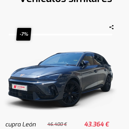
-7%
cupra León
43.364 €
46.400 €