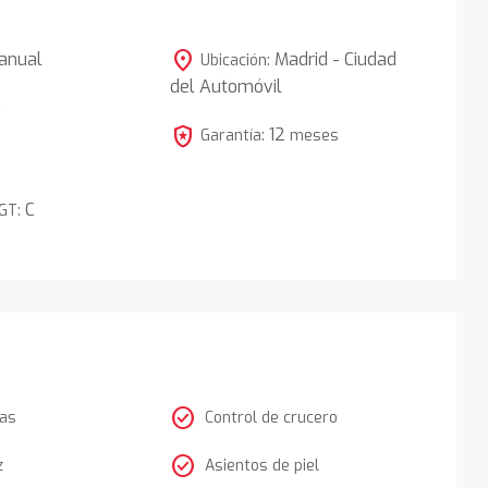
location_on
anual
Madrid - Ciudad
Ubicación:
del Automóvil
5
local_police
12
Garantía:
meses
C
DGT:
check_circle
tas
Control de crucero
check_circle
z
Asientos de piel