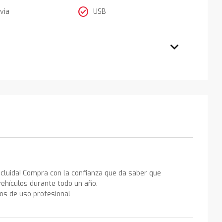
check_circle
via
USB
ncluida! Compra con la confianza que da saber que
ehículos durante todo un año.
los de uso profesional