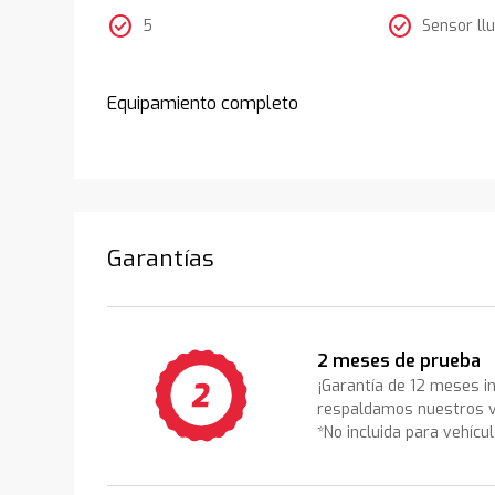
check_circle
check_circle
5
Sensor llu
Equipamiento completo
Garantías
2 meses de prueba
¡Garantía de 12 meses i
respaldamos nuestros v
*No incluida para vehícu