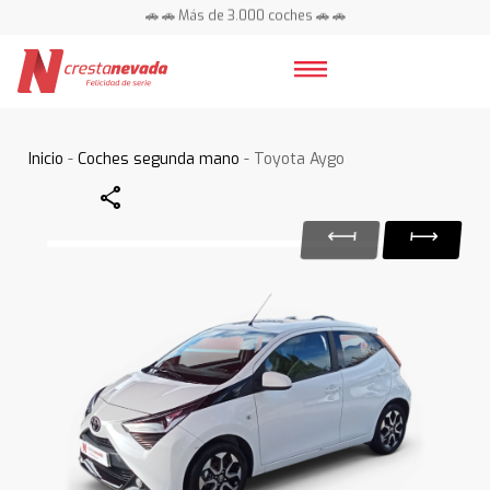
🚗 🚗 Más de 3.000 coches 🚗 🚗
📍 Centros en toda España ⭐
Inicio
-
Coches segunda mano
- Toyota Aygo
Share