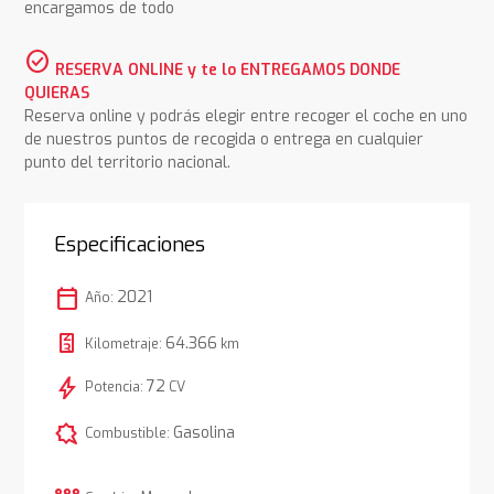
encargamos de todo
check_circle
RESERVA ONLINE y te lo ENTREGAMOS DONDE
QUIERAS
Reserva online y podrás elegir entre recoger el coche en uno
de nuestros puntos de recogida o entrega en cualquier
punto del territorio nacional.
Especificaciones
calendar_today
2021
Año:
64.366
Kilometraje:
km
bolt
72
Potencia:
CV
comic_bubble
Gasolina
Combustible: