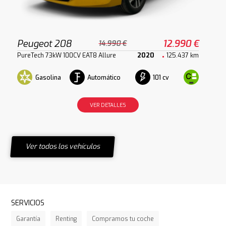
Peugeot 208
12.990 €
14.990 €
PureTech 73kW 100CV EAT8 Allure
2020
125.437 km
Gasolina
Automático
101 cv
VER DETALLES
Ver todos los vehículos
SERVICIOS
Garantía
Renting
Compramos tu coche