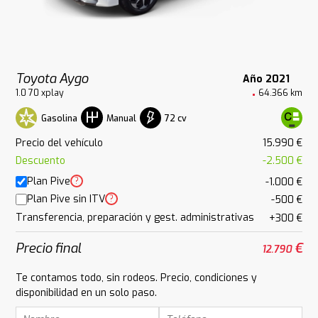
Toyota Aygo
Año 2021
1.0 70 xplay
64.366 km
Gasolina
72 cv
Manual
Precio del vehículo
15.990 €
Descuento
-2.500 €
Plan Pive
?
-1.000 €
Plan Pive sin ITV
?
-500 €
Transferencia, preparación y gest. administrativas
+300 €
Precio final
€
12.790
Te contamos todo, sin rodeos. Precio, condiciones y
disponibilidad en un solo paso.