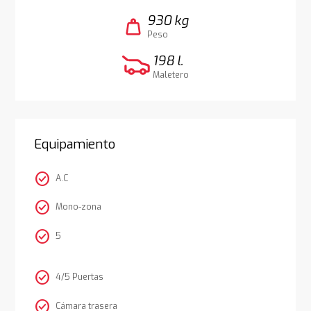
930 kg
weight
Peso
198 l.
Maletero
Equipamiento
check_circle
A.C
check_circle
Mono-zona
check_circle
5
check_circle
4/5 Puertas
check_circle
Cámara trasera