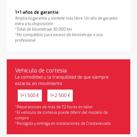
1+1 años de garantía
Amplía tu garantía y siéntete más libre. Un año de garantía
extra a tu disposición.
*Total de kilometraje 30.000 km
*No compatible para exceso de kilometraje o uso
profesional
Vehículo de cortesía
La comodidad y la tranquilidad de que siempre
estarás en movimiento
1+1 500 €
1+2 500 €
*Reparaciones de más de 72 horas en taller
*El vehículo de cortesía puede diferir del modelo de
compra
*Recogida y entrega en instalaciones de Crestanevada