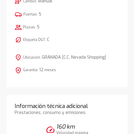
auto_transmission
Manual
Cambio:
5
Puertas:
group
5
Plazas:
nest_eco_leaf
C
Etiqueta DGT:
location_on
GRANADA (C.C. Nevada Shopping)
Ubicación:
local_police
12
Garantía:
meses
Información técnica adicional
Prestaciones, consumo y emisiones
160 km
speed
Velocidad máxima