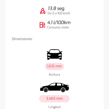
13,8 seg.
rocket
De 0 a 100 km/h
4,1 l/100km
local_gas_station
Consumo mixto
Dimensiones
1.615 mm
Anchura
3.465 mm
Longitud