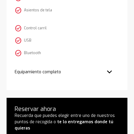
check_circle
Asientos de tela
check_circle
Control carril
check_circle
USB
check_circle
Bluetooth
Equipamiento completo
Reservar ahora
Recuerda que puedes elegir entre uno de nuestros
puntos de recogida o
te lo entregamos donde tú
quieras