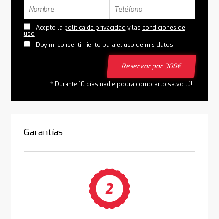
Acepto la
política de privacidad
y las
condiciones de
uso
Doy mi consentimiento para el uso de mis datos
Reservar por 300€
* Durante 10 días nadie podrá comprarlo salvo tú!!.
Garantías