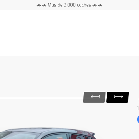
🚗 🚗 Más de 3.000 coches 🚗 🚗
📍 Centros en toda España ⭐