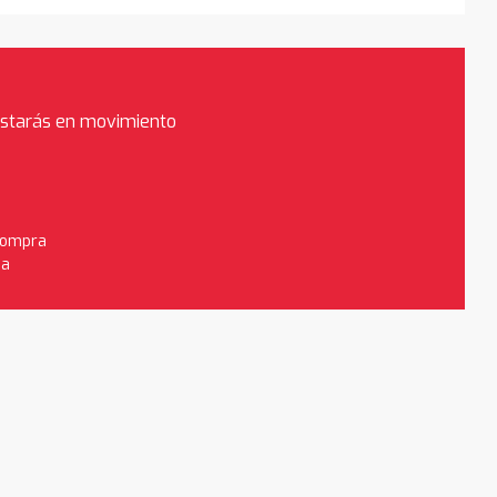
estarás en movimiento
 compra
da