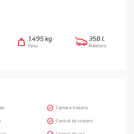
1.495 kg
358 l.
weight
Peso
Maletero
check_circle
tas
Cámara trasera
check_circle
z
Control de crucero
via
Control de voz