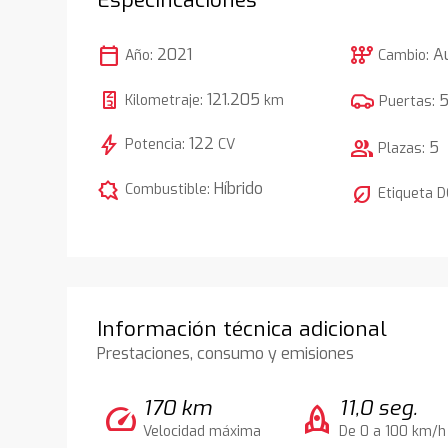
calendar_today
auto_transmission
2021
A
Año:
Cambio:
121.205
Kilometraje:
km
Puertas:
bolt
122
Potencia:
CV
group
5
Plazas:
comic_bubble
Híbrido
Combustible:
nest_eco_leaf
Etiqueta 
Información técnica adicional
Prestaciones, consumo y emisiones
170 km
11,0 seg.
speed
rocket
Velocidad máxima
De 0 a 100 km/h