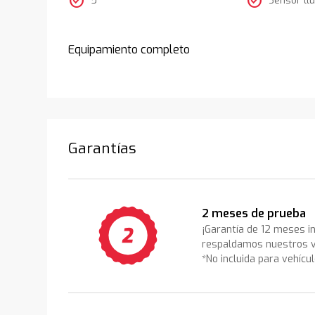
check_circle
check_circle
Equipamiento completo
Garantías
2 meses de prueba
¡Garantía de 12 meses i
respaldamos nuestros v
*No incluida para vehícu