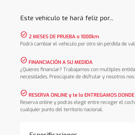
Este vehículo te hará feliz por...
check_circle
2 MESES DE PRUEBA o 1000km
Podrá cambiar el vehículo por otro sin pérdida de val
check_circle
FINANCIACIÓN A SU MEDIDA
¿Quieres financiar? Trabajamos con multiples entida
necesidades. Preocúpate de disfrutar y nosotros n
check_circle
RESERVA ONLINE y te lo ENTREGAMOS DONDE
Reserva online y podrás elegir entre recoger el coc
cualquier punto del territorio nacional.
Especificaciones