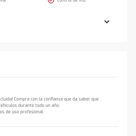
check_circle
ncluida! Compra con la confianza que da saber que
ehículos durante todo un año.
los de uso profesional