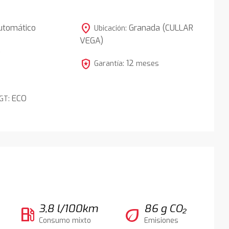
location_on
utomático
Granada (CULLAR
Ubicación:
VEGA)
5
local_police
12
Garantía:
meses
ECO
DGT:
3,8 l/100km
86 g CO₂
local_gas_station
eco
Consumo mixto
Emisiones