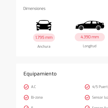
Dimensiones
4.390 mm
1.795 mm
Longitud
Anchura
Equipamiento
check_circle
check_circle
A.C
4/5 Puer
check_circle
check_circle
Bi-zona
Sensor lu
5
Sensor llu