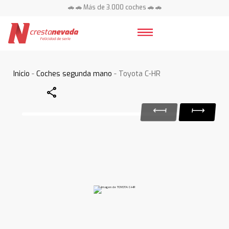
🚗 🚗 Más de 3.000 coches 🚗 🚗
📍 Centros en toda España ⭐
Inicio
-
Coches segunda mano
- Toyota C-HR
Share