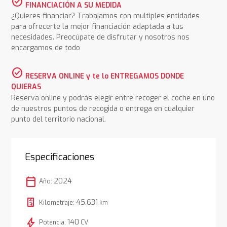
check_circle
FINANCIACIÓN A SU MEDIDA
¿Quieres financiar? Trabajamos con multiples entidades
para ofrecerte la mejor financiación adaptada a tus
necesidades. Preocúpate de disfrutar y nosotros nos
encargamos de todo
check_circle
RESERVA ONLINE y te lo ENTREGAMOS DONDE
QUIERAS
Reserva online y podrás elegir entre recoger el coche en uno
de nuestros puntos de recogida o entrega en cualquier
punto del territorio nacional.
Especificaciones
calendar_today
2024
Año:
45.631
Kilometraje:
km
bolt
140
Potencia:
CV