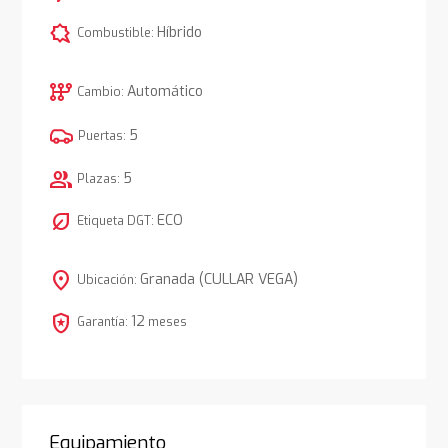
comic_bubble
Híbrido
Combustible:
auto_transmission
Automático
Cambio:
5
Puertas:
group
5
Plazas:
nest_eco_leaf
ECO
Etiqueta DGT:
location_on
Granada (CULLAR VEGA)
Ubicación:
local_police
12
Garantía:
meses
Equipamiento