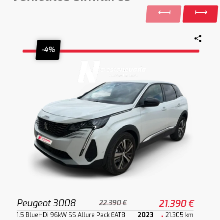
-4%
Peugeot 3008
21.390 €
22.390 €
1.5 BlueHDi 96kW SS Allure Pack EAT8
2023
21.305 km