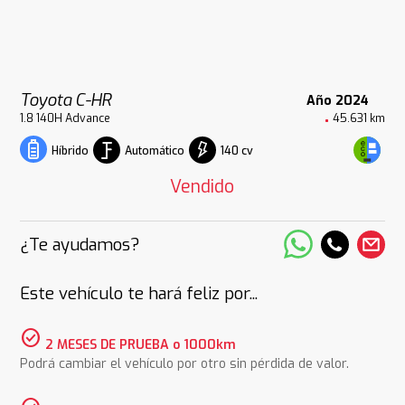
Toyota C-HR
Año 2024
1.8 140H Advance
45.631 km
Automático
140 cv
Híbrido
Vendido
¿Te ayudamos?
Este vehículo te hará feliz por...
check_circle
2 MESES DE PRUEBA o 1000km
Podrá cambiar el vehículo por otro sin pérdida de valor.