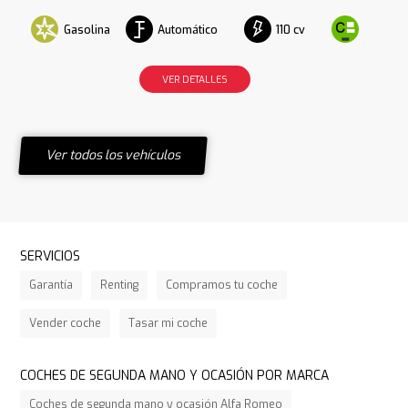
Gasolina
Automático
110 cv
VER DETALLES
Ver todos los vehículos
SERVICIOS
Garantía
Renting
Compramos tu coche
Vender coche
Tasar mi coche
COCHES DE SEGUNDA MANO Y OCASIÓN POR MARCA
Coches de segunda mano y ocasión Alfa Romeo