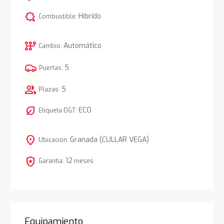
comic_bubble
Híbrido
Combustible:
auto_transmission
Automático
Cambio:
5
Puertas:
group
5
Plazas:
nest_eco_leaf
ECO
Etiqueta DGT:
location_on
Granada (CULLAR VEGA)
Ubicación:
local_police
12
Garantía:
meses
Equipamiento