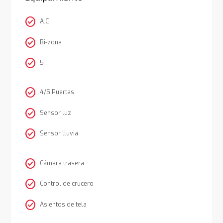
check_circle
A.C
check_circle
Bi-zona
check_circle
5
check_circle
4/5 Puertas
check_circle
Sensor luz
check_circle
Sensor lluvia
check_circle
Cámara trasera
check_circle
Control de crucero
check_circle
Asientos de tela