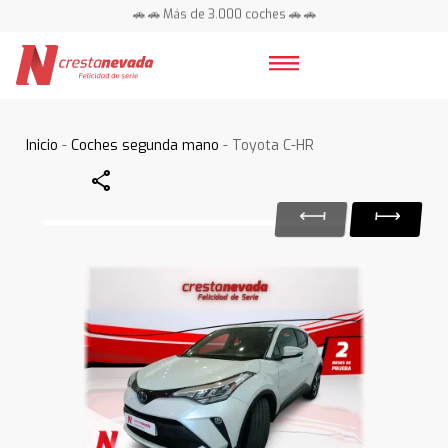
🚗 🚗 Más de 3.000 coches 🚗 🚗
📍 Centros en toda España ⭐
Inicio
-
Coches segunda mano
- Toyota C-HR
Share