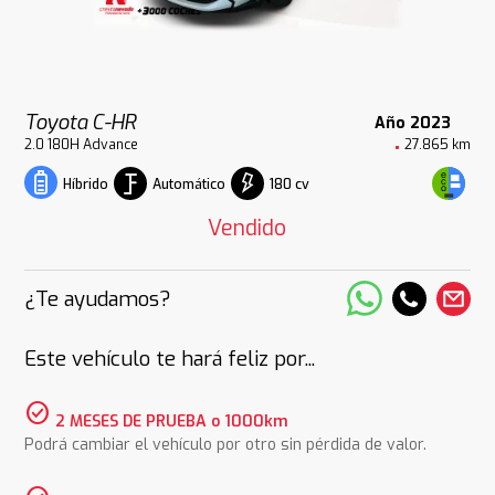
Toyota C-HR
Año 2023
2.0 180H Advance
27.865 km
Automático
180 cv
Híbrido
Vendido
¿Te ayudamos?
Este vehículo te hará feliz por...
check_circle
2 MESES DE PRUEBA o 1000km
Podrá cambiar el vehículo por otro sin pérdida de valor.