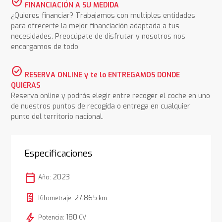
check_circle
FINANCIACIÓN A SU MEDIDA
¿Quieres financiar? Trabajamos con multiples entidades
para ofrecerte la mejor financiación adaptada a tus
necesidades. Preocúpate de disfrutar y nosotros nos
encargamos de todo
check_circle
RESERVA ONLINE y te lo ENTREGAMOS DONDE
QUIERAS
Reserva online y podrás elegir entre recoger el coche en uno
de nuestros puntos de recogida o entrega en cualquier
punto del territorio nacional.
Especificaciones
calendar_today
2023
Año:
27.865
Kilometraje:
km
bolt
180
Potencia:
CV