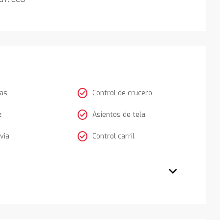
check_circle
tas
Control de crucero
check_circle
z
Asientos de tela
check_circle
via
Control carril