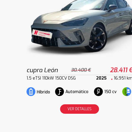
cupra León
28.411 
30.400 €
1.5 eTSI 110kW 150CV DSG
2025
16.951 k
Automático
150 cv
Híbrido
VER DETALLES