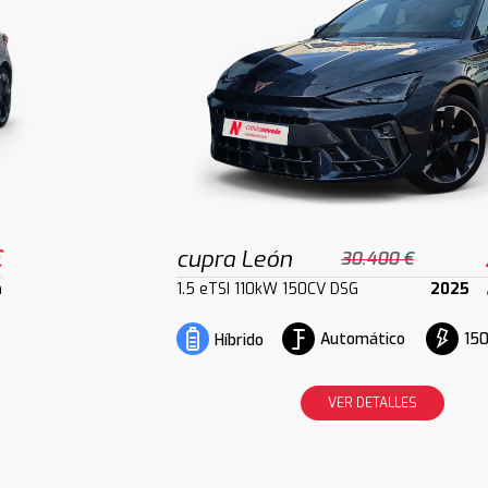
€
cupra León
30.400 €
m
1.5 eTSI 110kW 150CV DSG
2025
Automático
150
Híbrido
VER DETALLES