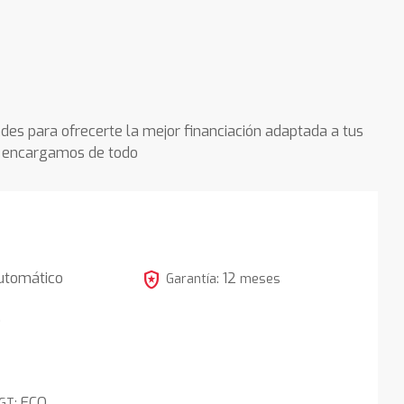
des para ofrecerte la mejor financiación adaptada a tus
os encargamos de todo
local_police
utomático
12
Garantía:
meses
5
ECO
DGT: