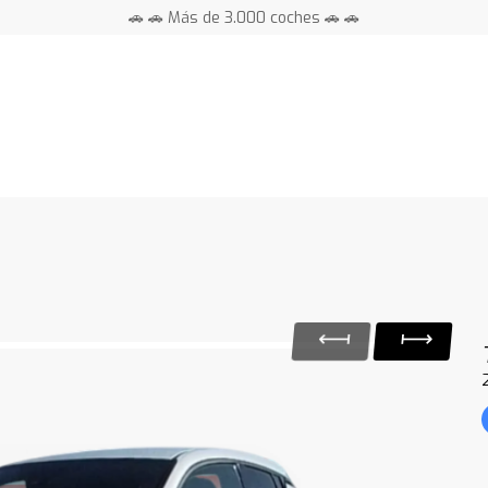
🚗 🚗 Más de 3.000 coches 🚗 🚗
📍 Centros en toda España ⭐