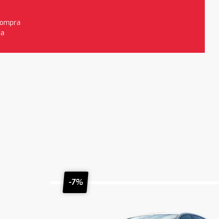
 compra
da
-7%