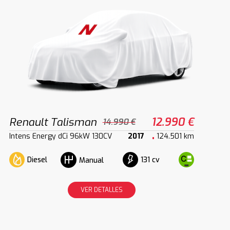
Renault Talisman
12.990 €
14.990 €
Intens Energy dCi 96kW 130CV
2017
124.501 km
Diesel
131 cv
Manual
VER DETALLES