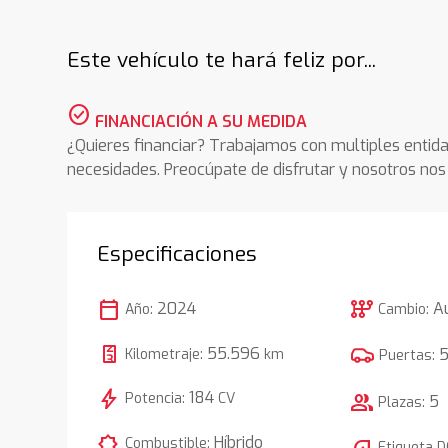
Este vehículo te hará feliz por...
check_circle
FINANCIACIÓN A SU MEDIDA
¿Quieres financiar? Trabajamos con multiples entida
necesidades. Preocúpate de disfrutar y nosotros n
Especificaciones
calendar_today
auto_transmission
2024
A
Año:
Cambio:
55.596
Kilometraje:
km
Puertas:
bolt
184
Potencia:
CV
group
5
Plazas:
comic_bubble
Híbrido
Combustible:
Etiqueta 