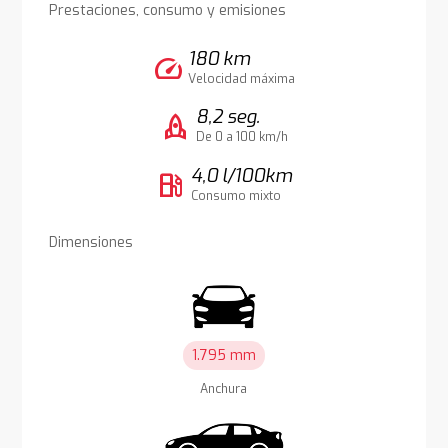
Prestaciones, consumo y emisiones
180 km
speed
Velocidad máxima
8,2 seg.
rocket
De 0 a 100 km/h
4,0 l/100km
local_gas_station
Consumo mixto
Dimensiones
1.795 mm
Anchura