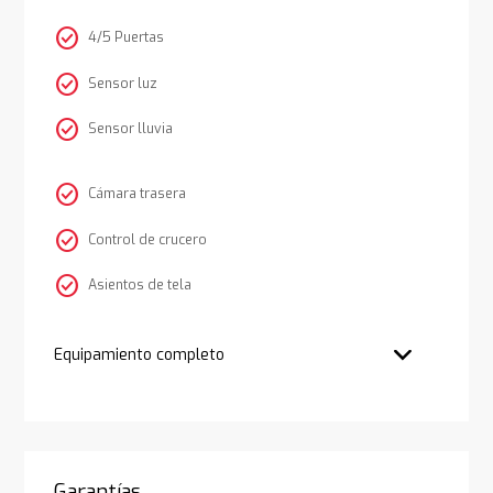
check_circle
4/5 Puertas
check_circle
Sensor luz
check_circle
Sensor lluvia
check_circle
Cámara trasera
check_circle
Control de crucero
check_circle
Asientos de tela
Equipamiento completo
Garantías