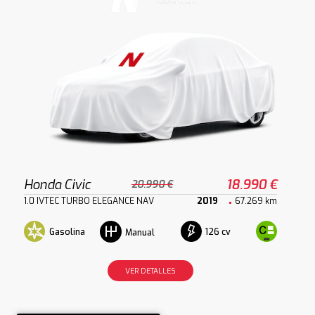
Honda Civic
18.990 €
20.990 €
1.0 IVTEC TURBO ELEGANCE NAV
2019
67.269 km
Gasolina
126 cv
Manual
VER DETALLES