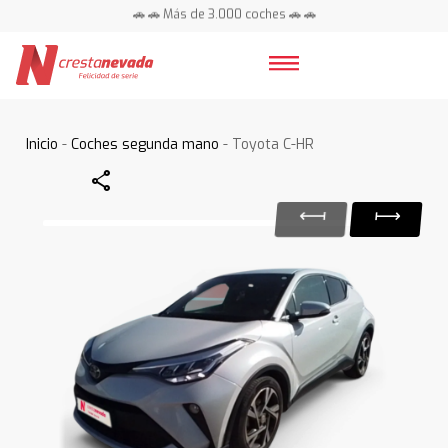
🚗 🚗 Más de 3.000 coches 🚗 🚗
📍 Centros en toda España ⭐
Inicio
-
Coches segunda mano
- Toyota C-HR
Share