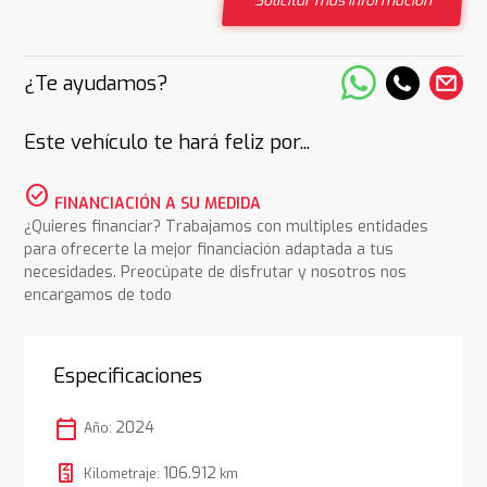
Solicitar más información
¿Te ayudamos?
Este vehículo te hará feliz por...
check_circle
FINANCIACIÓN A SU MEDIDA
¿Quieres financiar? Trabajamos con multiples entidades
para ofrecerte la mejor financiación adaptada a tus
necesidades. Preocúpate de disfrutar y nosotros nos
encargamos de todo
Especificaciones
calendar_today
2024
Año:
106.912
Kilometraje:
km