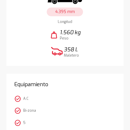
4.395 mm
Longitud
1.560 kg
weight
Peso
358 l.
Maletero
Equipamiento
check_circle
A.C
check_circle
Bi-zona
check_circle
5