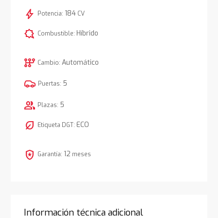
bolt
184
Potencia:
CV
comic_bubble
Híbrido
Combustible:
auto_transmission
Automático
Cambio:
5
Puertas:
group
5
Plazas:
nest_eco_leaf
ECO
Etiqueta DGT:
local_police
12
Garantía:
meses
Información técnica adicional