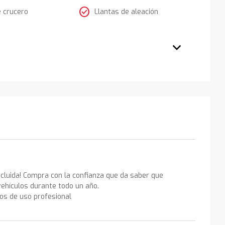
check_circle
e crucero
Llantas de aleación
ncluida! Compra con la confianza que da saber que
ehículos durante todo un año.
los de uso profesional