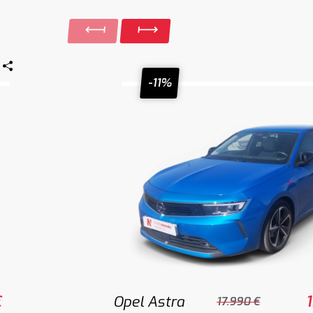
-11%
€
Opel Astra
17.990 €