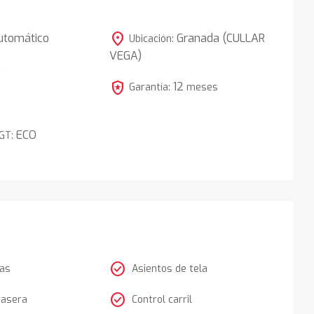
location_on
utomático
Granada (CULLAR
Ubicación:
VEGA)
5
local_police
12
Garantía:
meses
ECO
DGT:
check_circle
tas
Asientos de tela
check_circle
rasera
Control carril