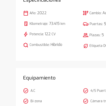
calendar_today
auto_transmission
2022
A
Año:
Cambio:
73.415
Kilometraje:
km
Puertas:
bolt
122
Potencia:
CV
group
5
Plazas:
comic_bubble
Híbrido
Combustible:
nest_eco_leaf
Etiqueta 
Equipamiento
check_circle
check_circle
A.C
4/5 Puer
check_circle
check_circle
Bi-zona
Cámara t