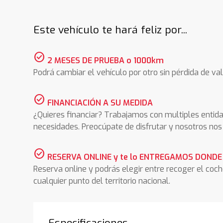
Este vehículo te hará feliz por...
check_circle
2 MESES DE PRUEBA o 1000km
Podrá cambiar el vehículo por otro sin pérdida de val
check_circle
FINANCIACIÓN A SU MEDIDA
¿Quieres financiar? Trabajamos con multiples entida
necesidades. Preocúpate de disfrutar y nosotros n
check_circle
RESERVA ONLINE y te lo ENTREGAMOS DONDE
Reserva online y podrás elegir entre recoger el coc
cualquier punto del territorio nacional.
Especificaciones