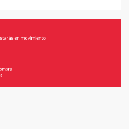
estarás en movimiento
 compra
da