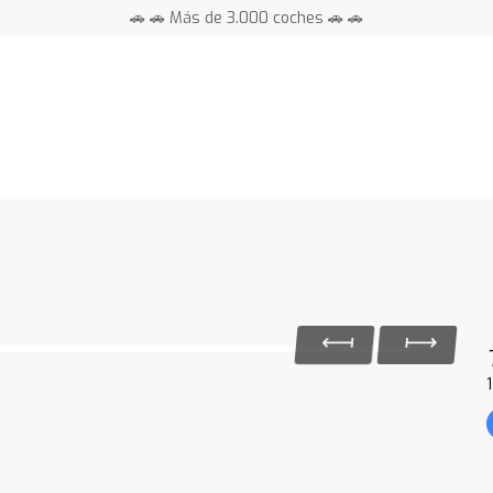
🚗 🚗 Más de 3.000 coches 🚗 🚗
📍 Centros en toda España ⭐