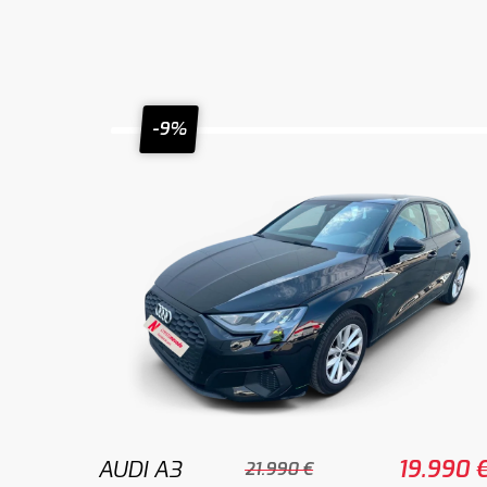
-9%
AUDI A3
19.990 
21.990 €