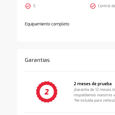
check_circle
check_circle
5
Control d
Equipamiento completo
Garantías
2 meses de prueba
¡Garantía de 12 meses i
respaldamos nuestros v
*No incluida para vehícu