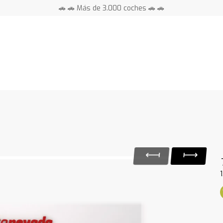
📍 Centros en toda España ⭐
🚗 🚗 Más de 3.000 coches 🚗 🚗
📍 Centros en toda España ⭐