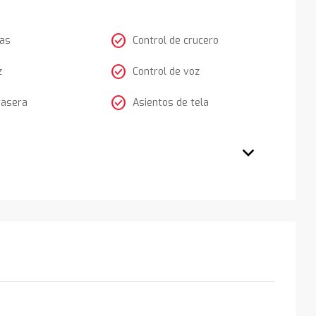
check_circle
tas
Control de crucero
check_circle
z
Control de voz
check_circle
rasera
Asientos de tela