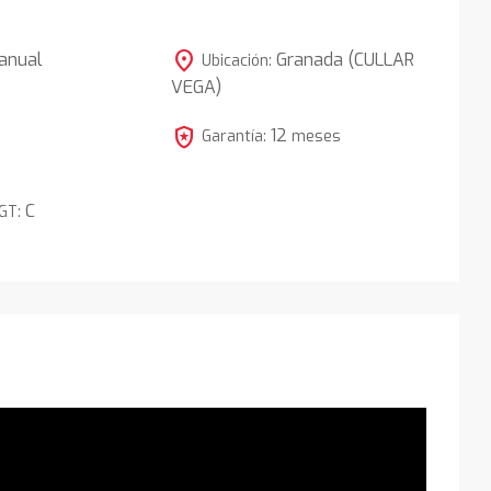
location_on
anual
Granada (CULLAR
Ubicación:
VEGA)
4
local_police
12
Garantía:
meses
C
DGT: