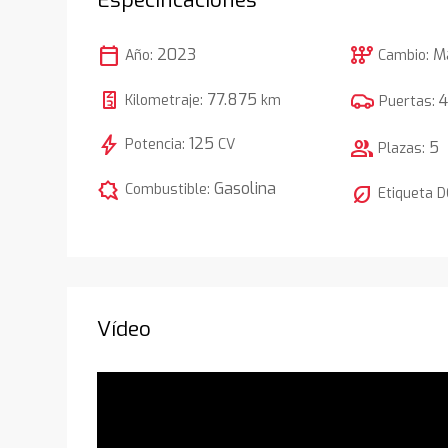
calendar_today
auto_transmission
2023
M
Año:
Cambio:
77.875
Kilometraje:
km
Puertas:
bolt
125
Potencia:
CV
group
5
Plazas:
comic_bubble
Gasolina
Combustible:
nest_eco_leaf
Etiqueta 
Vídeo