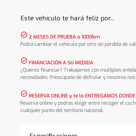
Este vehículo te hará feliz por...
check_circle
2 MESES DE PRUEBA o 1000km
Podrá cambiar el vehículo por otro sin pérdida de val
check_circle
FINANCIACIÓN A SU MEDIDA
¿Quieres financiar? Trabajamos con multiples entida
necesidades. Preocúpate de disfrutar y nosotros n
check_circle
RESERVA ONLINE y te lo ENTREGAMOS DONDE
Reserva online y podrás elegir entre recoger el coc
cualquier punto del territorio nacional.
Especificaciones