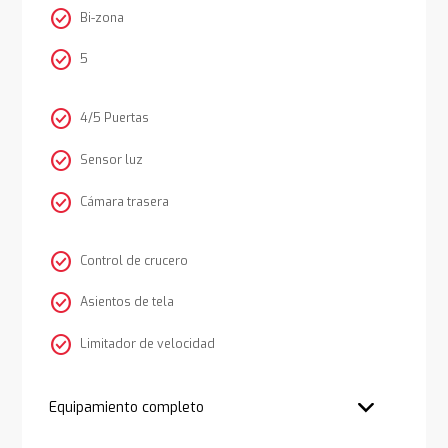
check_circle
Bi-zona
check_circle
5
check_circle
4/5 Puertas
check_circle
Sensor luz
check_circle
Cámara trasera
check_circle
Control de crucero
check_circle
Asientos de tela
check_circle
Limitador de velocidad
Equipamiento completo