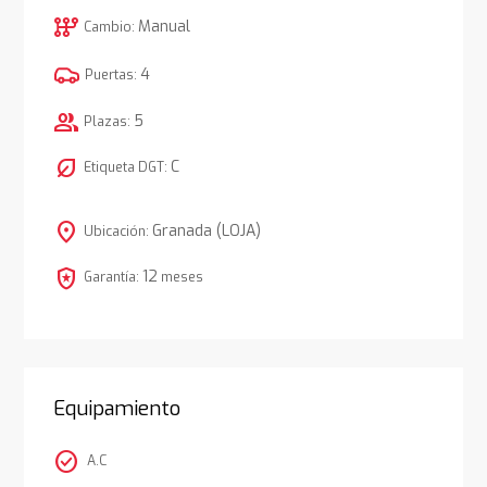
auto_transmission
Manual
Cambio:
4
Puertas:
group
5
Plazas:
nest_eco_leaf
C
Etiqueta DGT:
location_on
Granada (LOJA)
Ubicación:
local_police
12
Garantía:
meses
Equipamiento
check_circle
A.C