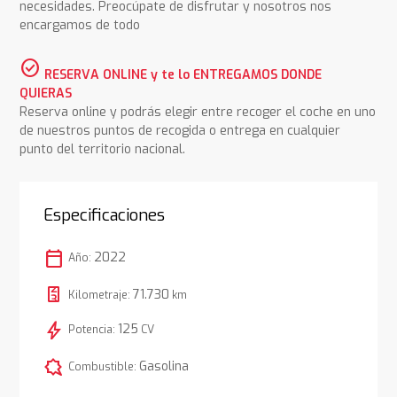
necesidades. Preocúpate de disfrutar y nosotros nos
encargamos de todo
check_circle
RESERVA ONLINE y te lo ENTREGAMOS DONDE
QUIERAS
Reserva online y podrás elegir entre recoger el coche en uno
de nuestros puntos de recogida o entrega en cualquier
punto del territorio nacional.
Especificaciones
calendar_today
2022
Año:
71.730
Kilometraje:
km
bolt
125
Potencia:
CV
comic_bubble
Gasolina
Combustible: