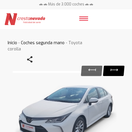
🚗 🚗 Más de 3.000 coches 🚗 🚗
📍 Centros en toda España ⭐
Inicio
-
Coches segunda mano
- Toyota
corolla
Share