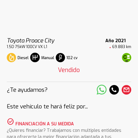
Toyota Proace City
Año 2021
1.5D 75kW 100CV VX L1
69.883 km
Diesel
102 cv
Manual
Vendido
¿Te ayudamos?
Este vehículo te hará feliz por...
check_circle
FINANCIACIÓN A SU MEDIDA
¿Quieres financiar? Trabajamos con multiples entidades
para ofrecerte la mejor financiación adaptada a tus