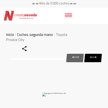
🚗 🚗 Más de 3.000 coches 🚗 🚗
📍 Centros en toda España ⭐
Inicio
-
Coches segunda mano
- Toyota
Proace City
Share