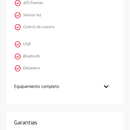
check_circle
4/5 Puertas
check_circle
Sensor luz
check_circle
Control de crucero
check_circle
USB
check_circle
Bluetooth
check_circle
Delantera
Equipamiento completo
Garantías