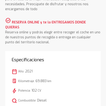
necesidades. Preocúpate de disfrutar y nosotros nos
encargamos de todo
check_circle
RESERVA ONLINE y te lo ENTREGAMOS DONDE
QUIERAS
Reserva online y podrás elegir entre recoger el coche en uno
de nuestros puntos de recogida o entrega en cualquier
punto del territorio nacional.
Especificaciones
calendar_today
2021
Año:
69.883
Kilometraje:
km
bolt
102
Potencia:
CV
comic_bubble
Diesel
Combustible: