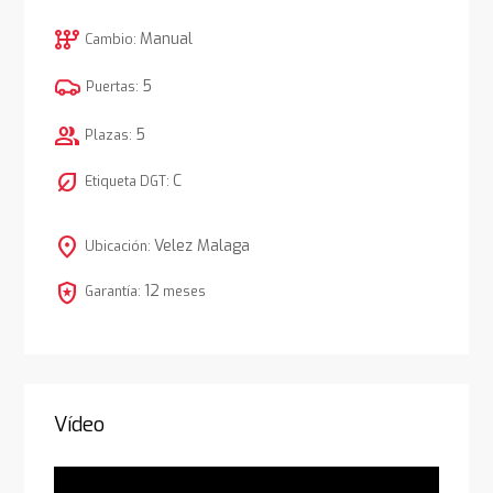
auto_transmission
Manual
Cambio:
5
Puertas:
group
5
Plazas:
nest_eco_leaf
C
Etiqueta DGT:
location_on
Velez Malaga
Ubicación:
local_police
12
Garantía:
meses
Vídeo