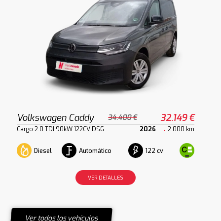
Volkswagen Caddy
32.149 €
34.400 €
Cargo 2.0 TDI 90kW 122CV DSG
2026
2.000 km
Diesel
Automático
122 cv
VER DETALLES
Ver todos los vehículos